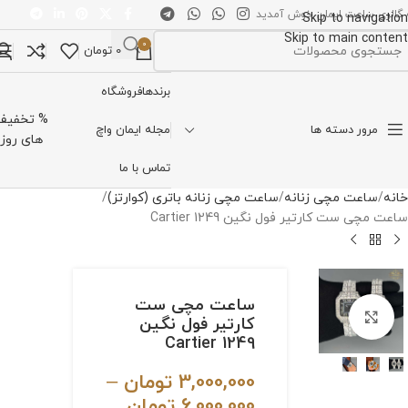
 گالری ساعت ایمان خوش آمدید
Skip to navigation
Skip to main content
0
0
تومان
تخاب دسته بندی
برندها
فروشگاه
% تخفیف
مرور دسته ها
مجله ایمان واچ
های روز
تماس با ما
خانه
ساعت مچی زنانه
ساعت مچی زنانه باتری (کوارتز)
ساعت مچی ست کارتیر فول نگین Cartier 1249
ساعت مچی ست
برای بزرگنمایی کلیک کنید
کارتیر فول نگین
Cartier 1249
3,000,000
تومان
–
6,000,000
تومان