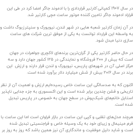
در سال 1907 کمپانی
کارتیر
قراردادی را با ادموند جاگر امضا کرد در طی این
قراراد ادموند جاگر تامین کننده موتور ساعت مچی کارتیر شد.
در آن زمان کارتیر شعبه هایی در شهر لندن, نیویورک و سنپترزبوگ داشت و
به واسطه این قرارداد توانست به یکی از موفق ترین شرکت های ساعت
سازی دنیا مبدل شود.
در حال حاضر کارتیر یکی از گران‌ترین برندهای لاکچری جواهرات در جهان
است که بیش از ۲۰۰ فروشگاه و نمایندگی در ۱۲۵ کشور جهان دارد و سه
مرکز اصلی آن در شهرهای پاریس، نیویورک و لندن قرار دارند و ارزش این
برند در سال ۲۰۱۶ بیش از شش میلیارد دلار برآورد شده است.
اکنون که به صدسالگی این ساعت خاص رسیده‌ایم ارزش و اهمیت آن از نظر
تاریخی و فشن چندین برابر شده است و این اکسسوری به جزء جدایی ناپذیر
استایل خانم‌های شیک‌پوش در سطح جهان به خصوص در پاریس تبدیل
شده است.
هرچند مدل‌های تقلبی و کپی این ساعت در بازار فراوان است اما این ساعت با
فرم مینیمال و زیبای خود به یک وسیله خاص و فراجنسیتی تبدیل شده
است و شاید دلیل موفقیت و ماندگاری آن نیز همین باشد که روز به روز بر