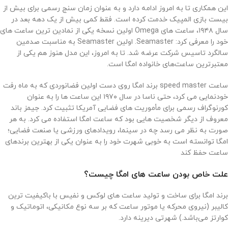
این همکاری تا به امروز ادامه دارد و به عنوان زمان سنج رسمی برای بیش از
بیست بازی المپیک خدمت کرده است. فقط کمی بیش از یک دهه بعد در
سال ۱۹۴۸، ساعت های Omega اولین نسخه یکی از نمادین ترین ساعت های
خود را معرفی کرد: Seamaster. اولین Seamaster به مناسبت صدمین
سالگرد تاسیس شرکت عرضه شد. تا به امروز، این مدل هنوز هم یکی از
معتبرترین ساعت‌های خانواده امگا است.
ساعت speed master برند امگا روی دست اولین فضانوردی که به ماه رفت
خودنمایی می کرد، حتی ناسا در سال ۱۹۷۰ این ساعت ها را به عنوان
کورنوگراف رسمی برای مأموریت های فضایی آمریکا تثبیت کرد. جیمز باند
معروف از دیگر شخصیت هایی بود که ساعت امگا استفاده می کرد. به هر
صورت به نظر می رسد چه در سینما، رویدادهای ورزشی یا صنعت فضایی؛
امگا توانسته است به خوبی شهرت خود را به عنوان یکی از بهترین برندهای
ساعت حفظ کند
علت خاص بودن ساعت ‌های امگا چیست؟
برند امگا برای ساخت و تولید ساعت‌ های لوکس و نفیس با باکیفیت‌ ترین
کالیبر (نیروی محرکه یا موتور ساعت که بر سه نوع مکانیکی، اتوماتیک و
کوارتز می‌باشد.) شهرتی دیرینه دارد.