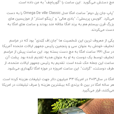
مچ دستش می‌گوید : این ساعت را “گورباچف” به من داده است.
“پاپ جان پل دوم” ساعت امگا مدل Omega De ville Classic را به دست
می‌کرد. “الویس پریسلی”، “بادی هالی” و “رینگو استار” از موزیسین های
بزرگ قرن بیستم هم به برند امگا علاقه مند بودند و ساعت های امگا به
دست می‌کردند.
یکی از معروف ترین این شخصیت ها “جان اِف کِنِدی” بود که در مراسم
تحلیف خودش به عنوان سی و پنجمین رئیس جمهور ایالات متحده آمریکا
در سال ۱۹۶۱ ساعت امگا به مچ دست بسته بود. این ساعت پیش از مراسم
تحلیف توسط یک دوست به او به عنوان هدیه تقدیم شده بود. پشت آن
ساعت این جمله حک شده است: تقدیم به رئیس جمهور ایالات متحده، از
طرف دوستت، “گرانت”. این ساعت امروزه در موزه‌ امگا نگهداری می‌شود.
امگا در سال‌۲۰۱۳ در امریکا ۳۴ میلیون دلار جهت تبلیغات هزینه کرده است.
هر ساله امگا در بین ۵ برندی که بیشترین هزینه را صرف تبلیغات در امریکا
می‌کنند، قرار می‌گیرد.