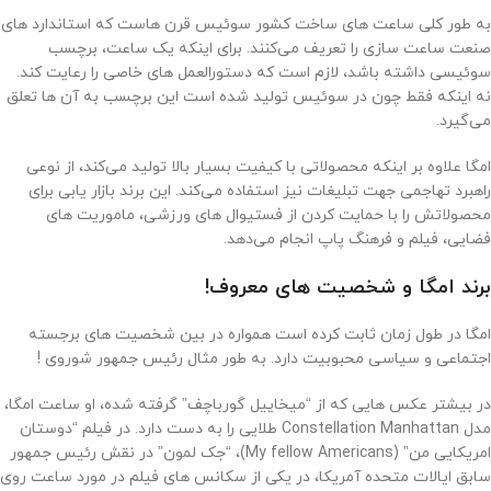
به‌ طور کلی ساعت‌ های ساخت کشور سوئیس قرن‌ هاست که استاندارد های
صنعت ساعت‌ سازی را تعریف می‌کنند. برای اینکه یک ساعت، برچسب
سوئیسی داشته باشد، لازم است که دستورالعمل ‌های خاصی را رعایت کند.
نه اینکه فقط چون در سوئیس تولید شده است این برچسب به آن ها تعلق
می‌گیرد.
امگا علاوه بر اینکه محصولاتی با کیفیت بسیار بالا تولید می‌کند، از نوعی
راهبرد تهاجمی جهت تبلیغات نیز استفاده می‌کند. این برند بازار یابی برای
محصولاتش را با حمایت کردن از فستیوال های ورزشی، ماموریت ‌های
فضایی، فیلم و فرهنگ پاپ انجام می‌دهد.
برند امگا و شخصیت های معروف!
امگا در طول زمان ثابت کرده است همواره در بین شخصیت های برجسته‌
اجتماعی و سیاسی محبوبیت دارد. به طور مثال رئیس جمهور شوروی !
در بیشتر عکس هایی که از “میخاییل گورباچف” گرفته شده، او ساعت امگا،
مدل Constellation Manhattan طلایی را به دست دارد. در فیلم “دوستان
امریکایی من” (My fellow Americans)، “جک لمون” در نقش رئیس جمهور
سابق ایالات متحده آمریکا، در یکی از سکانس های فیلم در مورد‌ ساعت روی