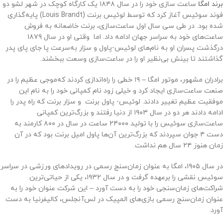
برند امگا
ساعت‌ سازی خود را در سال ۱۸۴۸ یک کارگاه کوچک در شهر لشو دو
فوند سوئیس آغاز کرد که توسط لوئیس برنت (Louis Brandt) پایه‌گذاری
شده بود. در طی سی سال اول ساعت‌سازی، برنت خاضعانه به فروش
ساعت‌های خود به سراسر جهان ادامه داد. اما وقتی او در سال ۱۸۷۹
درگذشت پسران او به نام‌های لوئیس-پاول و سزار به‌سرعت پا جای پای پدر
گذاشتند تا بینش بی‌نظیر او را در ساعت‌سازی وسعت ببخشند.
برادران مشهور، موتور امگا – ۱۹ خطی را راه‌اندازی کردند که‌موجی عظیم را در
صنعت ساعت‌سازی ایجاد کرد و خیلی زود نام کمپانی خود را به نام این
موفقیت عظیم تغییر دادند. لوئیس- پاول برنت و سزار برنت که راه پدر را
ادامه دادند هر دو در سال ۱۹۰۳ از دنیا رفتند و بزرگ‌ترین کمپانی
ساعت‌سازی سوئیس را با تولید ۲۴۰۰۰ ساعت در سال در ۸۰۰ کارمند به
دست ۴ جوان سپردند که بزرگ‌ترین آن‌ها پاول امیل برنت بود که در آن
زمان هنوز ۲۴ سال هم نداشت.
در سال ۱۹۰۵، امگا به عنوان زمان‌سنج رسمی در رویدادهای ورزشی در سراسر
سوئیس نقشی را برعهده گرفت و در سال ۱۹۳۲، یکی از حیاتی‌ترین
شراکت‌های زمان‌سنجی خود را به دست آورد – این شرکت عنوان خود را به
عنوان زمان‌سنج رسمی بازی‌های المپیک در لس‌آنجلس، کالیفرنیا به دست
آورد.