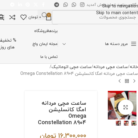
 گالری ساعت ایمان خوش آمدید
Skip to navigation
Skip to main content
0
0
تومان
تخاب دسته بندی
برندها
فروشگاه
% تخفیف
مرور دسته ها
مجله ایمان واچ
های روز
تماس با ما
خانه
ساعت مچی مردانه
ساعت مچی اتوماتیک
ساعت مچی مردانه امگا کانسلیشن Omega Constellation 8904
ساعت مچی مردانه
برای بزرگنمایی کلیک کنید
امگا کانسلیشن
Omega
Constellation 8904
16,300,000
تومان