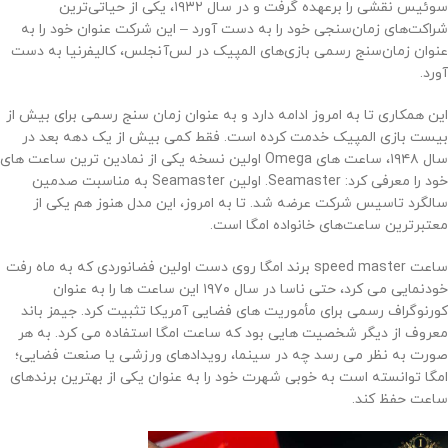
سوئیس نقشی را برعهده گرفت و در سال ۱۹۳۲، یکی از حیاتی‌ترین
شراکت‌های زمان‌سنجی خود را به دست آورد – این شرکت عنوان خود را به
عنوان زمان‌سنج رسمی بازی‌های المپیک در لس‌آنجلس، کالیفرنیا به دست
آورد.
این همکاری تا به امروز ادامه دارد و به عنوان زمان سنج رسمی برای بیش از
بیست بازی المپیک خدمت کرده است. فقط کمی بیش از یک دهه بعد در
سال ۱۹۴۸، ساعت های Omega اولین نسخه یکی از نمادین ترین ساعت های
خود را معرفی کرد: Seamaster. اولین Seamaster به مناسبت صدمین
سالگرد تاسیس شرکت عرضه شد. تا به امروز، این مدل هنوز هم یکی از
معتبرترین ساعت‌های خانواده امگا است.
ساعت speed master برند امگا روی دست اولین فضانوردی که به ماه رفت
خودنمایی می کرد، حتی ناسا در سال ۱۹۷۰ این ساعت ها را به عنوان
کورنوگراف رسمی برای مأموریت های فضایی آمریکا تثبیت کرد. جیمز باند
معروف از دیگر شخصیت هایی بود که ساعت امگا استفاده می کرد. به هر
صورت به نظر می رسد چه در سینما، رویدادهای ورزشی یا صنعت فضایی؛
امگا توانسته است به خوبی شهرت خود را به عنوان یکی از بهترین برندهای
ساعت حفظ کند.