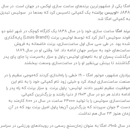
امگا یکی از مشهورترین برندهای ساعت سازی لوکس در جهان است. در سال
1848،
«لوییس برانت
» یک کمپانی تاسیس کرد که بعدها در سوئیس تبدیل
به کمپانی امگا شد.
برند امگا
ساعت‌ سازی خود را در سال ۱۸۴۸ یک کارگاه کوچک در شهر لشو دو
فوند سوئیس آغاز کرد که توسط لوئیس برنت (Louis Brandt) پایه‌گذاری
شده بود. در طی سی سال اول ساعت‌سازی، برنت خاضعانه به فروش
ساعت‌های خود به سراسر جهان ادامه داد. اما وقتی او در سال ۱۸۷۹
درگذشت پسران او به نام‌های لوئیس-پاول و سزار به‌سرعت پا جای پای پدر
گذاشتند تا بینش بی‌نظیر او را در ساعت‌سازی وسعت ببخشند.
برادران مشهور، موتور امگا – ۱۹ خطی را راه‌اندازی کردند که‌موجی عظیم را در
صنعت ساعت‌سازی ایجاد کرد و خیلی زود نام کمپانی خود را به نام این
موفقیت عظیم تغییر دادند. لوئیس- پاول برنت و سزار برنت که راه پدر را
ادامه دادند هر دو در سال ۱۹۰۳ از دنیا رفتند و بزرگ‌ترین کمپانی
ساعت‌سازی سوئیس را با تولید ۲۴۰۰۰ ساعت در سال در ۸۰۰ کارمند به
دست ۴ جوان سپردند که بزرگ‌ترین آن‌ها پاول امیل برنت بود که در آن
زمان هنوز ۲۴ سال هم نداشت.
در سال ۱۹۰۵، امگا به عنوان زمان‌سنج رسمی در رویدادهای ورزشی در سراسر