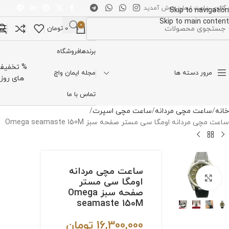
 گالری ساعت ایمان خوش آمدید
Skip to navigation
Skip to main content
0
0
تومان
تخاب دسته بندی
برندها
فروشگاه
% تخفیف
مرور دسته ها
مجله ایمان واچ
های روز
تماس با ما
خانه
ساعت مچی مردانه
ساعت مچی اسپرت
ساعت مچی مردانه اومگا سی مستر صفحه سبز Omega seamaste 150M
ساعت مچی مردانه
برای بزرگنمایی کلیک کنید
اومگا سی مستر
صفحه سبز Omega
seamaste 150M
16,300,000
تومان