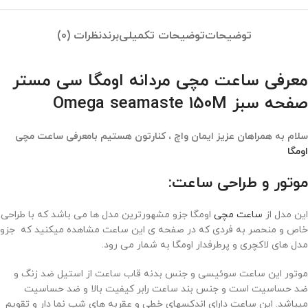
توضیحات
توضیحات تکمیلی
برند
نظرات (0)
معرفی ساعت مچی مردانه اومگا سی مستر
صفحه سبز Omega seamaste 150M
سلام به همراهان عزیز ایمان واچ ، کنارتون هستیم بامعرفی ساعت مچی
اومگا
موتور و طراحی ساعت:
این مدل از
ساعت مچی
اومگا جزو مشهورترین مدل ها می باشد که با طراحی
خاص و منحصر به فردی که در صفحه ی این ساعت مشاهده میکنید که جزو
مدل های لاکچری و پرطرفدار اومگا به شمار می رود.
موتور این ساعت سوئیسی و جنس بدنه قاب ساعت از استیل ضد زنگ و
ضد حساسیت است و جنس بند ساعت رابر کیفیت بالا و ضد حساسیت
میباشد. این ساعت دارای اندکسهای خطی و عقربه های شب نما دار و تقویم