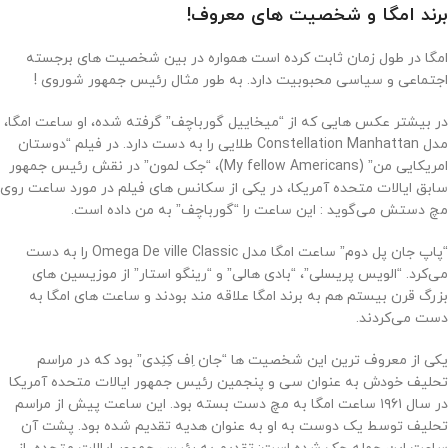
برند امگا و شخصیت های معروف!
امگا در طول زمان ثابت کرده است همواره در بین شخصیت های برجسته‌
اجتماعی و سیاسی محبوبیت دارد. به طور مثال رئیس جمهور شوروی !
در بیشتر عکس هایی که از “میخاییل گورباچف” گرفته شده، او ساعت امگا،
مدل Constellation Manhattan طلایی را به دست دارد. در فیلم “دوستان
امریکایی من” (My fellow Americans)، “جک لمون” در نقش رئیس جمهور
سابق ایالات متحده آمریکا، در یکی از سکانس های فیلم در مورد‌ ساعت روی
مچ دستش می‌گوید : این ساعت را “گورباچف” به من داده است.
“پاپ جان پل دوم” ساعت امگا مدل Omega De ville Classic را به دست
می‌کرد. “الویس پریسلی”، “بادی هالی” و “رینگو استار” از موزیسین های
بزرگ قرن بیستم هم به برند امگا علاقه مند بودند و ساعت های امگا به
دست می‌کردند.
یکی از معروف ترین این شخصیت ها “جان اِف کِنِدی” بود که در مراسم
تحلیف خودش به عنوان سی و پنجمین رئیس جمهور ایالات متحده آمریکا
در سال ۱۹۶۱ ساعت امگا به مچ دست بسته بود. این ساعت پیش از مراسم
تحلیف توسط یک دوست به او به عنوان هدیه تقدیم شده بود. پشت آن