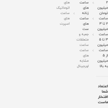
51میلی
51میلی
مقاومت
2
ساعت
های
متر
متر
در
میلیون
های
اتوماتیک
وزن :
وزن :
برابر
211
211
آب
تومان
زنانه
ساعت
گرم
گرم
ساعت
ساعت
های
مقاومت
مقاومت
در
در
2 تا 3
های
اسپرت
برابر
برابر
میلیون
ست
آب
آب
ساعت
جعبه و
3 تا 5
متعلقات
میلیون
ساعت
ساعت
ساعت
از 5
های
میلیون
مشابه
به بالا
اورجینال
اعتماد
شما
افتخار
ماست