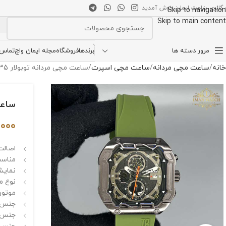
 گالری ساعت ایمان خوش آمدید
Skip to navigation
Skip to main content
انتخاب دسته بندی
مرور دسته ها
برندها
فروشگاه
مجله ایمان واچ
تماس ب
خانه
ساعت مچی مردانه
ساعت مچی اسپرت
ساعت مچی مردانه توبولار TUBULAR TB 1835
ساعت م
,000
اصالت 
مناسب
نمایش
نوع م
موتور 
جنس ق
جنس ش