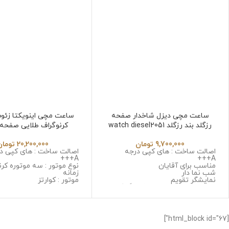
ساعت مچی دیزل شاخدار صفحه
ساعت مچی اینویکتا زئو
رزگلد بند رزگلد watch diesel2051
کرنوگراف طلایی صفحه
nvicta Zeus 6532
9,700,000
تومان
20,200,000
تومان
اصالت ساخت : های کپی درجه
اصالت ساخت : های کپی د
A+++
A+++
مناسب برای آقایان
نوع موتور : سه موتوره کرن
شب نما دار
زمانه
نمایشگر تقویم
موتور : کوارتز
نوع موتور : سه موتوره کرنوگراف
جنس قاب : استینلس است
موتور : میوتا ژاپن
زنگ و ضد حساسیت
جنس قاب : استینلس استیل ضد
جنس شیشه : سافایر ضد
زنگ و ضد حساسیت
جنس بند : استینلس استی
جنس شیشه : صافیر کریستال ضد
و ضد حساسیت
[html_block id="67"]
خش
قطر صفحه : 53 میلی گرم