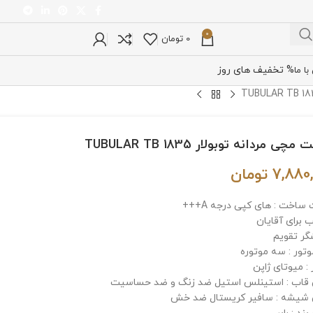
0
0
تومان
% تخفیف های روز
ا ما
چی مردانه توبولار TUBULAR TB 1835
7,880
تومان
ساخت : های کپی درجه A+++
 برای آقایان
گر تقویم
وتور : سه موتوره
: میوتای ژاپن
اب : استینلس استیل ضد زنگ و ضد حساسیت
یشه : سافیر کریستال ضد خش