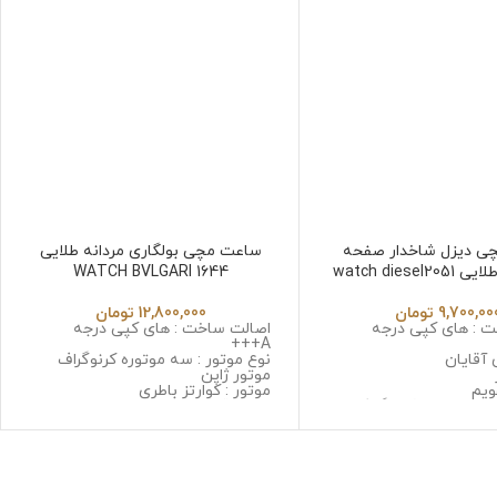
ی دیزل شاخدار صفحه
ساعت مچی بولگاری مردانه طلایی
watch diesel
WATCH BVLGARI 1644
9,700,00
تومان
12,800,000
تومان
 : های کپی درجه
اصالت ساخت : های کپی درجه
A+++
 آقایان
نوع موتور : سه موتوره کرنوگراف
موتور ژاپن
ویم
موتور : کوارتز باطری
 سه موتوره کرنوگراف
جنس قاب : استینلس استیل ضد
ا ژاپن
زنگ و ضد حساسیت
 استینلس استیل ضد
جنس شیشه : مینرال گلس با
حساسیت
کیفیت
: صافیر کریستال ضد
جنس بند : استینلس استیل ضد زنگ
و ضد حساسیت