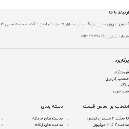
جنس بند : استینلس استیل ضد زنگ
وزن : 378 گرم
و ضد حساسیت
مقاومت در برابر آب
قطر صفحه : 51میلی متر
ارتباط با ما
وزن : 211 گرم
مقاومت در برابر آب
آدرس : تهران – بازار بزرگ تهران – بازار 15 خرداد-پاساژ دلگشا – طبقه منفی 3 – پلاک 94
شماره تماس : 09124727641
پرکاربرد
فروشگاه
حساب کاربری
بلاگ
سبد خرید
انتخاب بر اساس قیمت
دسته بندی
تا سقف 2 میلیون تومان
ساعت های مردانه
ساعت 2 تا 3 میلیون
ساعت های زنانه