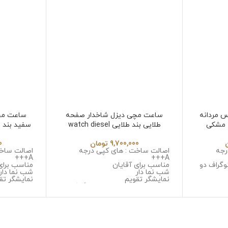
س مردانه
ساعت مچی دیزل شاخدار صفحه
ساعت مچ
 مشکی
طلایی بند طلایی watch diesel
سفید بند طلایی 2051
dz4309
I
9,700,000
تومان
0
رجه
اصالت ساخت : های کپی درجه
اصالت ساخت
A+++
A+++
وگراف دو
مناسب برای آقایان
مناسب برای
شب نما دار
شب نما دار
نمایشگر تقویم
نمایشگر تق
یل ضد
نوع موتور : سه موتوره کرنوگراف
نوع موتور :
موتور : میوتا ژاپن
موتور : میوت
 خش
جنس قاب : استینلس استیل ضد
جنس قاب :
ل ضد زنگ
زنگ و ضد حساسیت
زنگ و ضد 
جنس شیشه : صافیر کریستال ضد
جنس شیشه 
خش
خش