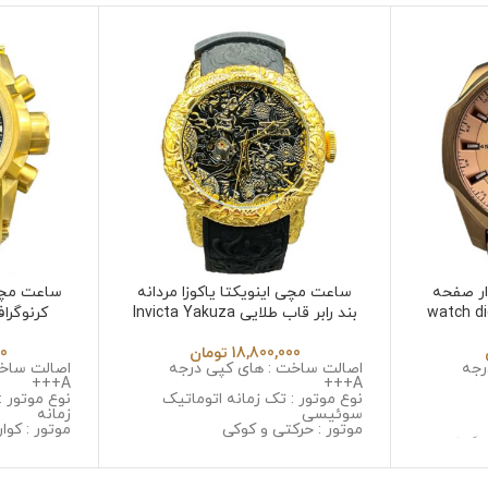
ر صفحه
ساعت مچی اینویکتا یاکوزا مردانه
ساعت مچی 
بند رابر قاب طلایی Invicta Yakuza
کرنوگرا
532
6532
18,800,000
تومان
00
رجه
اصالت ساخت : های کپی درجه
اصالت ساخت
A+++
A+++
نوع موتور : تک زمانه اتوماتیک
نوع موتور :
سوئیسی
زمانه
موتور : حرکتی و کوکی
موتور : کوار
وگراف
جنس قاب : استینلس استیل ضد
جنس قاب :
زنگ و ضد حساسیت
زنگ و ضد 
یل ضد
جنس شیشه : مینرال گلس با
جنس شیشه 