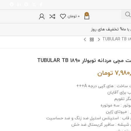
0
0
تومان
% تخفیف های روز
ا ما
چی مردانه توبولار TUBULAR TB 1890
7,980
تومان
ساخت : های کپی درجه A+++
 برای آقایان
گر تقویم
وتور : سه موتوره
: میوتای ژاپن
اب : استینلس استیل ضد زنگ و ضد حساسیت
یشه : سافیر کریستال ضد خش