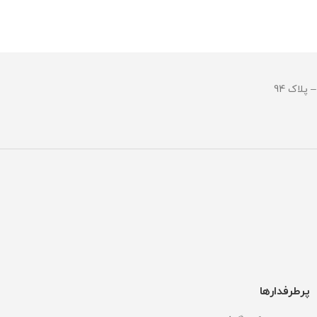
کیفیت
جنس بند :
تال ضد
جنس بند : رابر
و ضد حسا
قطر صفحه : 50 میلی گرم
قطر صفحه : 53 میلی 
ل ضد زنگ
مقاومت در برابر آب
وزن : 378 گرم
مقاومت در ب
پرطرفدارها