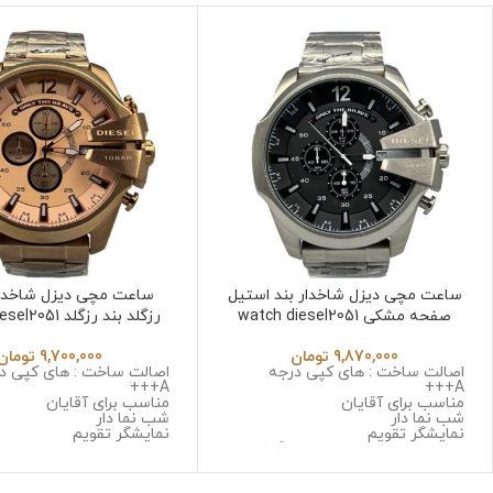
ساعت مچی دیزل شاخدار بند استیل
ساعت مچی دیزل شاخدا
صفحه مشکی watch diesel2051
رزگلد بند رزگلد watch diesel2051
9,870,000
تومان
9,700,000
تومان
اصالت ساخت : های کپی درجه
اصالت ساخت : های کپی د
A+++
A+++
مناسب برای آقایان
مناسب برای آقایان
شب نما دار
شب نما دار
نمایشگر تقویم
نمایشگر تقویم
نوع موتور : سه موتوره کرنوگراف
نوع موتور : سه موتوره کرن
موتور : میوتا ژاپن
موتور : میوتا ژاپن
جنس قاب : استینلس استیل ضد
جنس قاب : استینلس است