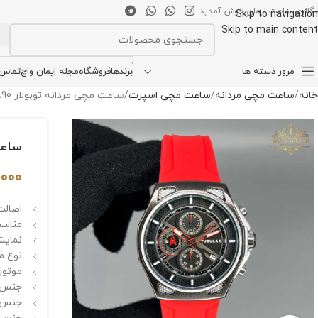
 گالری ساعت ایمان خوش آمدید
Skip to navigation
Skip to main content
انتخاب دسته بندی
مرور دسته ها
برندها
فروشگاه
مجله ایمان واچ
تماس ب
خانه
ساعت مچی مردانه
ساعت مچی اسپرت
ساعت مچی مردانه توبولار TUBULAR TB 1890
ساعت م
,000
اصالت 
مناسب
نمایش
نوع م
موتور 
جنس ق
جنس ش