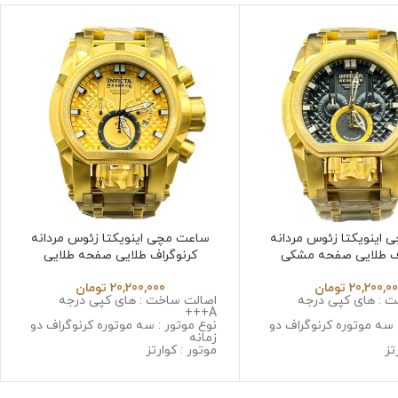
اینویکتا زئوس مردانه
ساعت مچی اینویکتا زئوس مردانه
ف طلایی صفحه مشکی
کرنوگراف طلایی صفحه طلایی
Invicta Zeus 6532
Invicta Zeus 6
20,200,0
تومان
20,200,000
تومان
 : های کپی درجه
اصالت ساخت : های کپی درجه
A+++
 سه موتوره کرنوگراف دو
نوع موتور : سه موتوره کرنوگراف دو
زمانه
تز
موتور : کوارتز
 استینلس استیل ضد
جنس قاب : استینلس استیل ضد
حساسیت
زنگ و ضد حساسیت
: سافایر ضد خش
جنس شیشه : سافایر ضد خش