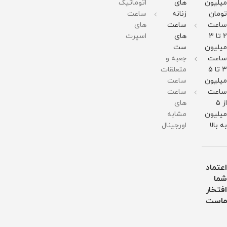
میلیون
های
اتوماتیک
وزن :
وزن :
وزن :
211
211
211
تومان
زنانه
ساعت
گرم
گرم
گرم
ساعت
ساعت
های
مقاومت
مقاومت
مقاومت
در
در
در
2 تا 3
های
اسپرت
برابر
برابر
برابر
میلیون
ست
آب
آب
آب
ساعت
جعبه و
3 تا 5
متعلقات
میلیون
ساعت
ساعت
ساعت
از 5
های
میلیون
مشابه
به بالا
اورجینال
اعتماد
شما
افتخار
ماست