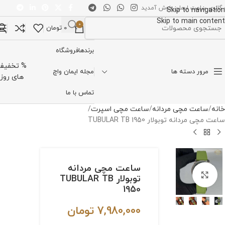
 گالری ساعت ایمان خوش آمدید
Skip to navigation
Skip to main content
0
0
تومان
تخاب دسته بندی
برندها
فروشگاه
% تخفیف
مرور دسته ها
مجله ایمان واچ
های روز
تماس با ما
خانه
ساعت مچی مردانه
ساعت مچی اسپرت
ساعت مچی مردانه توبولار TUBULAR TB 1950
ساعت مچی مردانه
برای بزرگنمایی کلیک کنید
توبولار TUBULAR TB
1950
7,980,000
تومان