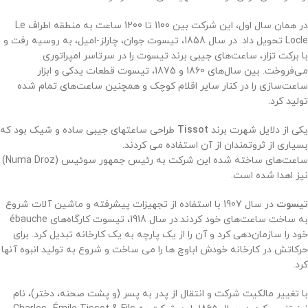
در همان سال اول، این شرکت بین 1100 تا 1200 ساعت به منطقه اطراف Le
Locle تحویل داد. در سال 1858، تیسوت جوان، چارلز-امیل، به روسیه رفت و
با برکت تزار، ساعت‌های جیبی برند تیسوت را در سرتاسر امپراتوری
می‌فروخت. بین سال‌های 1860 و 1875، تیسوت قطعات یدکی و ابزار
ساعت‌سازی را در کنار سایر اقلام کوچک و همچنین ساعت‌های تمام شده
تولید کرد.
یکی از دلایل شهرت برند
Tissot
طراحی ساعتهای جیبی ساده و شیک بود که
بسیاری از ثروتمندان از آن استفاده می کردند.
ساعت‌های ساخته شده این شرکت به رئیس جمهور سوئیس (Numa Droz)
نیز اهدا شده است.
تیسوت
در سال 1907 با استفاده از تجهیزات پیشرفته و ماشین آلات شروع
به ساخت ساعت‌های خود کردند.
در سال 1918، تیسوت کارگاه‌های ébauche
خود را سازمان‌دهی کرد و آن را از یک پارچه به یک کارخانه تبدیل کرد. برای
حرکاتش در کارخانه خودش اباوچ ها را می ساخت و شروع به تولید انبوه آنها
کرد.
با تغییر مالکیت شرکت و انتقال از پدر به پسر (و پشت صحنه، دختر)، نام