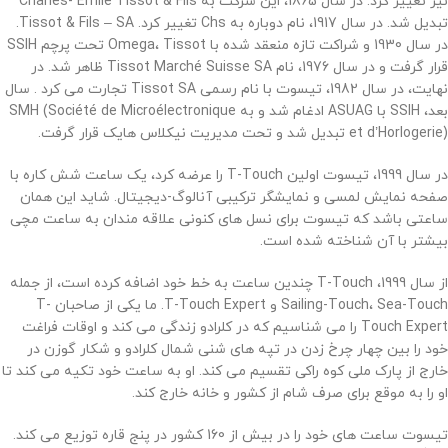
نیز تغییر کرد. در سال 1865، این شرکت به Charles- Émile Tissot & Fils
تبدیل شد. در سال 1917، نام دوباره به Chs تغییر کرد. Tissot & Fils – SA.
در سال 1930 و شراکت تازه منعقد شده با Omega، Tissot تحت پرچم SSIH
قرار گرفت و در سال 1976، نام Tissot Marché Suisse SA ظاهر شد. در
نهایت، در سال 1982، تیسوت با نام رسمی Tissot SA تجارت می کرد .
سال
بعد، SSIH با ASUAG ادغام شد و به SMH (Société de Microélectronique
et d’Horlogerie) تبدیل شد و تحت مدیریت نیکلاس هایک قرار گرفت.
در سال 1999، تیسوت اولین T-Touch را عرضه کرد، یک ساعت شش کاره با
صفحه نمایش لمسی و نمایشگر ترکیبی آنالوگ-دیجیتال. شاید این همان
ساعتی باشد که تیسوت برای نسل های کنونی علاقه مندان به ساعت مچی
بیشتر با آن شناخته شده است.
از سال 1999، T-Touch چندین ساعت به خط خود اضافه کرده است، از جمله
Sailing-Touch، Sea-Touch و T-Touch Expert. ما یکی از صاحبان T-
Touch Expert را می شناسیم که در کلرادو زندگی می کند و اوقات فراغت
خود را بین چهار چرخ زدن در تپه های شنی شمال کلرادو و شکار گوزن در
خارج از پارک ملی کوه راکی ​​تقسیم می کند. او به ساعت خود تکیه می کند تا
او را به موقع برای صرف شام از کشور و خانه خارج کند.
تیسوت ساعت های خود را در بیش از 160 کشور در پنج قاره توزیع می کند.