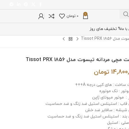
0
0
تومان
% تخفیف های روز
ا ما
Tissot PRX 1
چی مردانه تیسوت مدل Tissot PRX 1856
14,800
تومان
ساخت : های کپی درجه A+++
وتور : تک موتوره
 : موتور میوتای ژاپن
اب : استینلس استیل ضد زنگ و ضد حساسیت
شیشه : سافایر ضد خش
ند : استینلس استیل ضد زنگ و ضد حساسیت
صلی : استیل