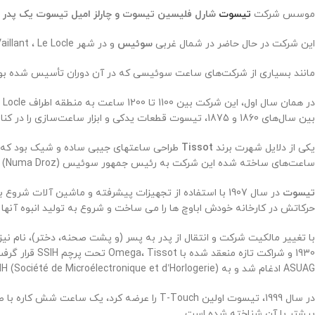
موسس شرکت
تیسوت
شارل فلیسین تیسوت و چارلز امیل تیسوت یک پدر و پسر بودن
این شرکت در حال حاضر در شمال غربی
سوئیس
و در شهر Crêt-Vaillant ، Le Locle قرار دارد.
مانند بسیاری از شرکت‌های ساعت سوئیسی که در آن دوران تأسیس شده بودند،
بین سال‌های 1860 و 1875، تیسوت قطعات یدکی و ابزار ساعت‌سازی را در کنار سایر اقلام کوچک و همچنین ساعت‌های تمام شده تولید کرد.
یکی از دلایل شهرت برند
Tissot
طراحی ساعتهای جیبی ساده و شیک بود که بس
ساعت‌های ساخته شده این شرکت به رئیس جمهور سوئیس (Numa Droz) نیز اهدا شده است.
تیسوت
در سال 1907 با استفاده از تجهیزات پیشرفته و ماشین آلات شروع به ساخت ساعت‌های خود کردند.
حرکاتش در کارخانه خودش اباوچ ها را می ساخت و شروع به تولید انبوه آنها ک
1930 و شراکت تازه منعقد شده با Omega، Tissot تحت پرچم SSIH قرار گرفت و در سال 1976، نام Tissot Marché Suisse SA ظاهر شد. در نهایت، در سال 1982، تیسوت با نام رسمی Tissot SA تجارت می کرد .
ASUAG ادغام شد و به SMH (Société de Microélectronique et d’Horlogerie) تبدیل شد و تحت مدیریت نیکلاس هایک قرار گرفت.
در سال 1999، تیسوت اولین T-Touch را عرضه
بیشتر با آن شناخته شده است.