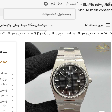
 گالری ساعت ایمان خوش آمدید
Skip to navigation
Skip to main content
انتخاب دسته بندی
مرور دسته ها
برندها
فروشگاه
مجله ایمان واچ
تماس ب
خانه
ساعت مچی مردانه
ساعت مچی باتری (کوارتز)
ساعت مچی مردانه تیسوت مدل 856
ساعت م
,000
اصالت 
نوع م
موتور
جنس ق
جنس 
جنس ب
رنگ ا