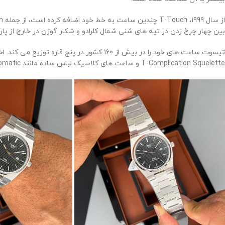
بین چهار چرخ زدن در تپه های شنی شمال کلرادو و شکار گوزن در خارج از پارک
تیسوت ساعت های خود را در بیش از 160 کشور در پنج قاره توزیع می کند. اخیراً، در 8 آگوست 2014، آنها اولین بوتیک اختصاصی خود را در شهر نیویورک افتتاح کردند.
T-Complication Squelette و ساعت های کلاسیک لباس ساده مانند Le Locle Automatic، به نظر می رسد آینده Tissot حداقل به اندازه 161 سال گذشته آن طولانی و داستان باشد