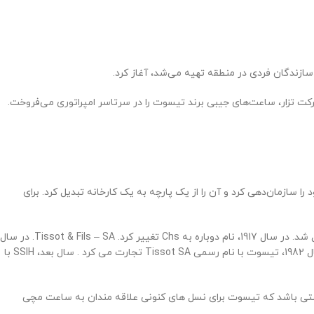
ازندگان فردی در منطقه تهیه می‌شد، آغاز کرد
.
 در سال 1858، تیسوت جوان، چارلز-امیل، به روسیه رفت و با برکت تزار، ساعت‌های جیبی برند تیسوت را در سرتاسر امپراتوری می‌فروخت.
ل 1918، تیسوت کارگاه‌های ébauche خود را سازمان‌دهی کرد و آن را از یک پارچه به یک کارخانه تبدیل کرد. برای
با تغییر مالکیت شرکت و انتقال از پدر به پسر (و پشت صحنه، دختر)، نام نیز تغییر کرد. در سال 1865، این شرکت به Charles- Émile Tissot & Fils تبدیل شد. در سال 1917، نام دوباره به Chs تغییر کرد. Tissot & Fils – SA. در سال
سال بعد، SSIH با
 این همان ساعتی باشد که تیسوت برای نسل های کنونی علاقه مندان به ساعت مچی