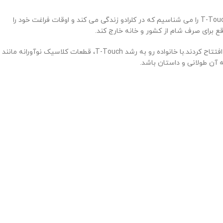
از سال 1999، T-Touch چندین ساعت به خط خود اضافه کرده است، از جمله Sailing-Touch، Sea-Touch و T-Touch Expert. ما یکی از صاحبان T-Touch Expert را می شناسیم که در کلرادو زندگی می کند و اوقات فراغت خود را
قع برای صرف شام از کشور و خانه خارج کند.
با خانواده رو به رشد T-Touch، قطعات کلاسیک نوآورانه مانند
.