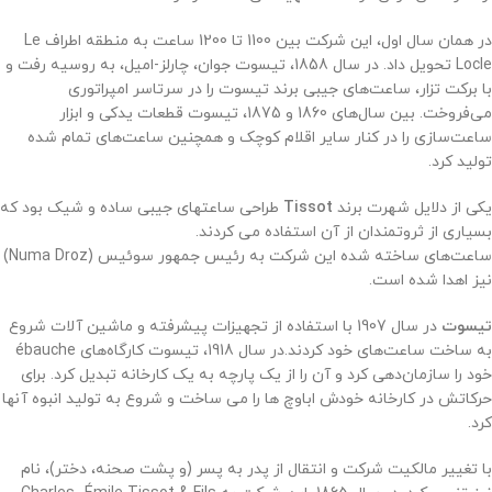
در همان سال اول، این شرکت بین 1100 تا 1200 ساعت به منطقه اطراف Le
Locle تحویل داد. در سال 1858، تیسوت جوان، چارلز-امیل، به روسیه رفت و
با برکت تزار، ساعت‌های جیبی برند تیسوت را در سرتاسر امپراتوری
می‌فروخت. بین سال‌های 1860 و 1875، تیسوت قطعات یدکی و ابزار
ساعت‌سازی را در کنار سایر اقلام کوچک و همچنین ساعت‌های تمام شده
تولید کرد.
یکی از دلایل شهرت برند
Tissot
طراحی ساعتهای جیبی ساده و شیک بود که
بسیاری از ثروتمندان از آن استفاده می کردند.
ساعت‌های ساخته شده این شرکت به رئیس جمهور سوئیس (Numa Droz)
نیز اهدا شده است.
تیسوت
در سال 1907 با استفاده از تجهیزات پیشرفته و ماشین آلات شروع
به ساخت ساعت‌های خود کردند.
در سال 1918، تیسوت کارگاه‌های ébauche
خود را سازمان‌دهی کرد و آن را از یک پارچه به یک کارخانه تبدیل کرد. برای
حرکاتش در کارخانه خودش اباوچ ها را می ساخت و شروع به تولید انبوه آنها
کرد.
با تغییر مالکیت شرکت و انتقال از پدر به پسر (و پشت صحنه، دختر)، نام