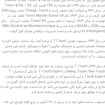
نیز تغییر کرد. در سال 1865، این شرکت به Charles- Émile Tissot & Fils
تبدیل شد. در سال 1917، نام دوباره به Chs تغییر کرد. Tissot & Fils – SA.
در سال 1930 و شراکت تازه منعقد شده با Omega، Tissot تحت پرچم SSIH
قرار گرفت و در سال 1976، نام Tissot Marché Suisse SA ظاهر شد. در
نهایت، در سال 1982، تیسوت با نام رسمی Tissot SA تجارت می کرد .
سال
بعد، SSIH با ASUAG ادغام شد و به SMH (Société de Microélectronique
et d’Horlogerie) تبدیل شد و تحت مدیریت نیکلاس هایک قرار گرفت.
در سال 1999، تیسوت اولین T-Touch را عرضه کرد، یک ساعت شش کاره با
صفحه نمایش لمسی و نمایشگر ترکیبی آنالوگ-دیجیتال. شاید این همان
ساعتی باشد که تیسوت برای نسل های کنونی علاقه مندان به ساعت مچی
بیشتر با آن شناخته شده است.
از سال 1999، T-Touch چندین ساعت به خط خود اضافه کرده است، از جمله
Sailing-Touch، Sea-Touch و T-Touch Expert. ما یکی از صاحبان T-
Touch Expert را می شناسیم که در کلرادو زندگی می کند و اوقات فراغت
خود را بین چهار چرخ زدن در تپه های شنی شمال کلرادو و شکار گوزن در
خارج از پارک ملی کوه راکی ​​تقسیم می کند. او به ساعت خود تکیه می کند تا
او را به موقع برای صرف شام از کشور و خانه خارج کند.
تیسوت ساعت های خود را در بیش از 160 کشور در پنج قاره توزیع می کند.