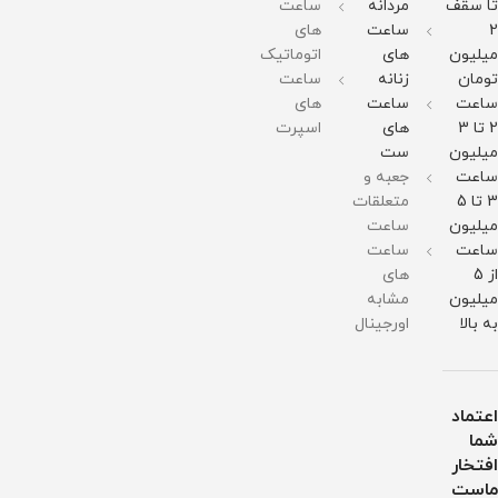
تا سقف
مردانه
ساعت
گرم
در
ست
برابر
مقاومت
برابر
زنانه
آب
2
ساعت
های
در
آب
مردانه
میلیون
های
اتوماتیک
برابر
موجود
آب
میباشد
تومان
زنانه
ساعت
ساعت
ساعت
های
2 تا 3
های
اسپرت
میلیون
ست
ساعت
جعبه و
3 تا 5
متعلقات
میلیون
ساعت
ساعت
ساعت
از 5
های
میلیون
مشابه
به بالا
اورجینال
اعتماد
شما
افتخار
ماست