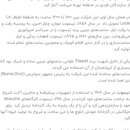
از سازندگان فردی در منطقه تهیه می‌شد، آغاز کرد
.
در همان سال اول، این شرکت بین 1100 تا 1200 ساعت به منطقه اطراف Le
Locle تحویل داد. در سال 1858، تیسوت جوان، چارلز-امیل، به روسیه رفت و
با برکت تزار، ساعت‌های جیبی برند تیسوت را در سرتاسر امپراتوری
می‌فروخت. بین سال‌های 1860 و 1875، تیسوت قطعات یدکی و ابزار
ساعت‌سازی را در کنار سایر اقلام کوچک و همچنین ساعت‌های تمام شده
تولید کرد.
یکی از دلایل شهرت برند
Tissot
طراحی ساعتهای جیبی ساده و شیک بود که
بسیاری از ثروتمندان از آن استفاده می کردند.
ساعت‌های ساخته شده این شرکت به رئیس جمهور سوئیس (Numa Droz)
نیز اهدا شده است.
تیسوت
در سال 1907 با استفاده از تجهیزات پیشرفته و ماشین آلات شروع
به ساخت ساعت‌های خود کردند.
در سال 1918، تیسوت کارگاه‌های ébauche
خود را سازمان‌دهی کرد و آن را از یک پارچه به یک کارخانه تبدیل کرد. برای
حرکاتش در کارخانه خودش اباوچ ها را می ساخت و شروع به تولید انبوه آنها
کرد.