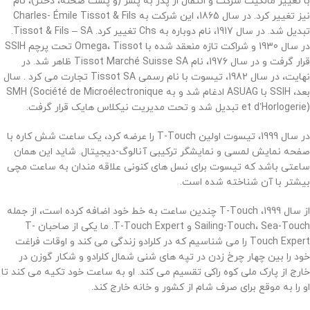
با تغییر مالکیت شرکت و انتقال از پدر به پسر (و پشت صحنه، دختر)، نام
نیز تغییر کرد. در سال 1865، این شرکت به Charles- Émile Tissot & Fils
تبدیل شد. در سال 1917، نام دوباره به Chs تغییر کرد. Tissot & Fils – SA.
در سال 1930 و شراکت تازه منعقد شده با Omega، Tissot تحت پرچم SSIH
قرار گرفت و در سال 1976، نام Tissot Marché Suisse SA ظاهر شد. در
نهایت، در سال 1982، تیسوت با نام رسمی Tissot SA تجارت می کرد .
سال
بعد، SSIH با ASUAG ادغام شد و به SMH (Société de Microélectronique
et d’Horlogerie) تبدیل شد و تحت مدیریت نیکلاس هایک قرار گرفت.
در سال 1999، تیسوت اولین T-Touch را عرضه کرد، یک ساعت شش کاره با
صفحه نمایش لمسی و نمایشگر ترکیبی آنالوگ-دیجیتال. شاید این همان
ساعتی باشد که تیسوت برای نسل های کنونی علاقه مندان به ساعت مچی
بیشتر با آن شناخته شده است.
از سال 1999، T-Touch چندین ساعت به خط خود اضافه کرده است، از جمله
Sailing-Touch، Sea-Touch و T-Touch Expert. ما یکی از صاحبان T-
Touch Expert را می شناسیم که در کلرادو زندگی می کند و اوقات فراغت
خود را بین چهار چرخ زدن در تپه های شنی شمال کلرادو و شکار گوزن در
خارج از پارک ملی کوه راکی ​​تقسیم می کند. او به ساعت خود تکیه می کند تا
او را به موقع برای صرف شام از کشور و خانه خارج کند.