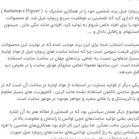
ریچارد میل برند شخصی خود را در همکاری مشترک با ( Audemars Piguet )
راه اندازی کرد که
تضمینی بر موفقیت سریع ریچارد میل شد.
او محصولات
خود را برای افراد خاص شروع به تولید کرد.
افرادی مانند جکی جان ، جیسون
استتهام و رافایل نادال و …
سیاست انتخاب شده برای این برند موجب شده که در نهایت این محصولات
دارای قیمت نجومی است چرا که اساسا ساعت های ریچارد میل از مواد اولیه
بسیار متفاوتی نسبت به تمامی برندهای جهان در ساخت ساعت استفاده
شده است .این ساعتها معمولا تمامی سازوکار موتور ساعت را در معرض دید
قرار میدهد .
یکی دیگر از فواید جسارت در استفاده از مواد اولیه در ساخت آن است که در
هیچ ساعتی تاکنون استفاده نشده مانند کربن ، کامپوزیت های بسیار مقاوم
و یا کریستال و یا طلای سفید و جواهر موجود در موتور ساعت است.
موضوع دیگر همان سیاستی بود که در قسمتی از مقاله هم به آن اشاره
کردیم، یعنی تولید ساعت‌های مچی لوکس با راندمان و مقاومت بالا در
سبک‌ترین حالت ممکن. اما برای این کار لازم بود همکاری‌های مناسبی با افراد
سرشناس برای به رخ کشیدن توانایی‌های ساعت‌های ریچارد میل صورت