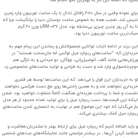
بگیرد که اتفاقاً این کار به بهترین نحو انجام شد.
برای نمونه وقتی در سال ۲۰۱۰ رافائل نادال با یک ساعت توربیون وارد زمین
تنیس شد، تعجب همه به خصوص ساعت دوستان دنیا را برانگیخت چرا که
تا به آن روز چنین چیزی بی‌سابقه بود. مدل RM-۰۲۷با وزن ۲۰ گرم
سبک‌ترین ساعت توربیون دنیا بود.
این برند در ادامه اثبات توانایی محصولاتش و رساندن این پیام مهم به
خریداران که: “ساعت‌های ریچارد میل لوکس اما جان‌سخت هستند”
در
ورزش‌هایی مانند گلف، اتومبیل‌رانی، چوگان، دو میدانی و به تازگی هم
دوچرخه‌سواری وارد شد و دست به طراحی و تولید ساعت‌های مخصوصی زد.
او به خریداران این قول را می‌دهد: که این ساعت‌ها توسط هر قشری
خریداری نخواهند شد و به همین راحتی‌ها روی مچ دست هرکسی نخواهند
نشست و شما با پرداخت هزینه‌ای هنگفت کاملاً متفاوت خواهید بود. ضمن
اینکه این قیمت‌ها، دست ریچارد میل را برای تولید تعداد محدود از هر مدل
باز می‌گذارد که خود این موضوع هم در نهایت به انحصاری شدن ساعت‌های
ریچارد میل کمک بیشتری می‌کند.
و باید اضافه کنیم که ریچارد میل برای ارتباط بهتر با مشتریان،معاشرت و
متقاعد کردن آن‌ها ، در بیشتر مراسمی مانند نمایشگاه‌های جت‌های شخصی