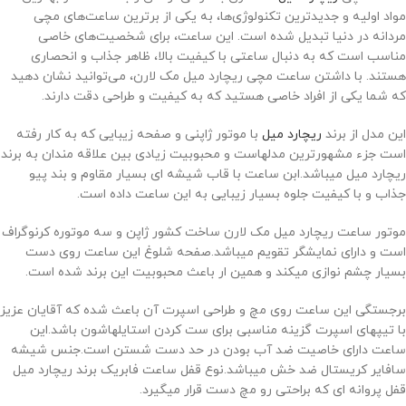
مواد اولیه و جدیدترین تکنولوژی‌ها، به یکی از برترین ساعت‌های مچی
مردانه در دنیا تبدیل شده است. این ساعت، برای شخصیت‌های خاصی
مناسب است که به دنبال ساعتی با کیفیت بالا، ظاهر جذاب و انحصاری
هستند. با داشتن ساعت مچی ریچارد میل مک لارن، می‌توانید نشان دهید
که شما یکی از افراد خاصی هستید که به کیفیت و طراحی دقت دارند.
این مدل از برند
ریچارد میل
با موتور ژاپنی و صفحه زیبایی که به کار رفته
است جزء مشهورترین مدلهاست و محبوبیت زیادی بین علاقه مندان به برند
ریچارد میل میباشد.ابن ساعت با قاب شیشه ای بسیار مقاوم و بند پیو
جذاب و با کیفیت جلوه بسیار زیبایی به این ساعت داده است.
موتور ساعت ریچارد میل مک لارن ساخت کشور ژاپن و سه موتوره کرنوگراف
است و دارای نمایشگر تقویم میباشد.صفحه شلوغ این ساعت روی دست
بسیار چشم نوازی میکند و همین ار باعث محبوبیت این برند شده است.
برجستگی این ساعت روی مچ و طراحی اسپرت آن باعث شده که آقایان عزیز
با تیپهای اسپرت گزینه مناسبی برای ست کردن استایلهاشون باشد.این
ساعت دارای خاصیت ضد آب بودن در حد دست شستن است.جنس شیشه
سافایر کریستال ضد خش میباشد.نوع قفل ساعت فابریک برند ریچارد میل
قفل پروانه ای که براحتی رو مچ دست قرار میگیرد.