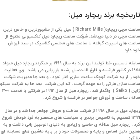
تاریخچه برند ریچارد میل:
ساعت مچی ریچارد( Richard Mille ) میل یکی از مشهورترین و خاص ترین
ساعت مچی در دنیا میباشد. شرکت ساعت ریچارد میل کلکسیونی متنوع از
ساعت های اسپرت گرفته تا ساعت های مجلسی کلاسیک در سبد فروش
خود دارد.
سابقه تاسیس خط تولید این برند به سال 1999 بر میگردد
.
ریچارد میل متولد
1951 در کشور فرانسه و فارغ التحصیل رشته بازاریابی می باشد . وی فعالیت
خود را از یه شرکت کوچک ساعت سازی اغاز نمود . و بعد ها مدیریت شرکت
ساعت سازی مارتی را به عهده گرفت ، که این شرکت بعد ها به شرکت سیکو
ژاپن ( Seiko ) واگذار شد . ریچارد میل از سال 1992 در شرکتی با قدمت 300
ساله ، ساخت و فروش جواهر در فرانسه را شروع کرد .
ریچارد میل در سال 1998 از شرکت ساخت و فروش جواهر جدا شد و در سال
1399 تصمیم به تاسیس برندی با سیاست های منحصر به فرد خودش شروع
کرد . ریچارد میل علاقه ی خاصی و زیادی به
دنیای اتومبیل رانی داشت و به
همین دلیل اساس و پایه و محصولات خود را بر پایه ماشین های مسابقه ای
بنا کرد.