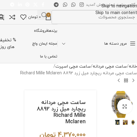
 گالری ساعت ایمان خوش آمدید
Skip to navigation
Skip to main content
0
0
تومان
تخاب دسته بندی
برندها
فروشگاه
% تخفیف
مرور دسته ها
مجله ایمان واچ
های روز
تماس با ما
خانه
ساعت مچی مردانه
ساعت مچی اسپرت
ساعت مچی مردانه ریچارد میل زرد 8892 Richard Mille Mclaren
ساعت مچی مردانه
برای بزرگنمایی کلیک کنید
ریچارد میل زرد 8892
Richard Mille
Mclaren
4,370,000
تومان