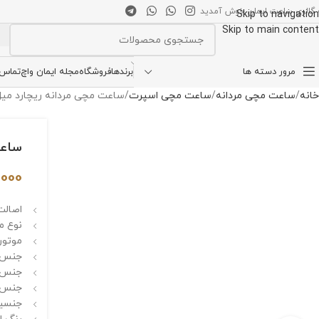
 گالری ساعت ایمان خوش آمدید
Skip to navigation
Skip to main content
انتخاب دسته بندی
مرور دسته ها
برندها
فروشگاه
مجله ایمان واچ
تماس ب
خانه
ساعت مچی مردانه
ساعت مچی اسپرت
ساعت مچی مردانه ریچارد میل مک لارن 3560 laren
ساعت مچ
,000
اصالت 
نوع م
موتور 
جنس ق
جنس 
جنس بند : u
جنسیت