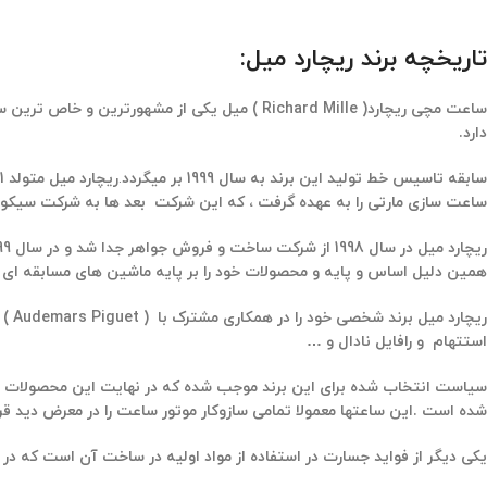
تاریخچه برند ریچارد میل:
ساعت مچی ریچارد( Richard Mille ) میل یکی 
دارد.
سابقه تاسیس خط تولید این برند به سال 1999 بر میگردد
.
ساعت سازی مارتی را به عهده گرفت ، که این شرکت بعد ها به شرکت سیکو ژاپن ( Seiko ) واگذار شد . ریچارد میل از سال 1992 در شرکتی با قدمت 300 ساله ، ساخت و فروش جواهر در فران
ریچارد میل در سال 1998 از شرکت ساخت و فروش جواهر جدا شد و در سال 1399 تصمیم به تاسیس برندی با سیاست های منحصر به فرد خودش شروع کرد . ریچارد میل علاقه ی خاصی و زیادی به
همین دلیل اساس و پایه و محصولات خود را بر پایه ماشین های مسابقه ای بن
ریچارد میل برند شخصی خود را در همکاری مشترک با ( Audemars Piguet ) راه اندازی کرد که
استتهام و رافایل نادال و …
سیاست انتخاب شده برای این برند موجب شده که در نهایت این محصولات دا
شده است .این ساعتها معمولا تمامی سازوکار موتور ساعت را در معرض دید قرا
یکی دیگر از فواید جسارت در استفاده از مواد اولیه در ساخت آن است که در