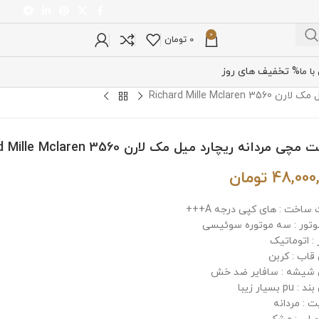
0
0
تومان
% تخفیف های روز
ا ما
Richard Mille Mc
ی مردانه ریچارد میل مک لارن 3560 Richard Mille Mclaren
48,000
تومان
ساخت : های کپی درجه A+++
وتور : سه موتوره سوئیسی
: اتوماتیک
اب : کربن
شیشه : سافایر ضد خش
p بسیار زیبا
 : مردانه