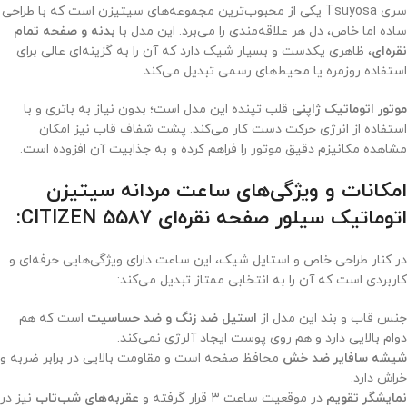
سری Tsuyosa یکی از محبوب‌ترین مجموعه‌های سیتیزن است که با طراحی
ساده اما خاص، دل هر علاقه‌مندی را می‌برد. این مدل با
بدنه و صفحه تمام
نقره‌ای
، ظاهری یکدست و بسیار شیک دارد که آن را به گزینه‌ای عالی برای
استفاده روزمره یا محیط‌های رسمی تبدیل می‌کند.
موتور اتوماتیک ژاپنی
قلب تپنده این مدل است؛ بدون نیاز به باتری و با
استفاده از انرژی حرکت دست کار می‌کند. پشت شفاف قاب نیز امکان
مشاهده مکانیزم دقیق موتور را فراهم کرده و به جذابیت آن افزوده است.
امکانات و ویژگی‌های ساعت مردانه سیتیزن
اتوماتیک سیلور صفحه نقره‌ای CITIZEN 5587:
در کنار طراحی خاص و استایل شیک، این ساعت دارای ویژگی‌هایی حرفه‌ای و
کاربردی است که آن را به انتخابی ممتاز تبدیل می‌کند:
جنس قاب و بند این مدل از
استیل ضد زنگ و ضد حساسیت
است که هم
دوام بالایی دارد و هم روی پوست ایجاد آلرژی نمی‌کند.
شیشه سافایر ضد خش
محافظ صفحه است و مقاومت بالایی در برابر ضربه و
خراش دارد.
نمایشگر تقویم
در موقعیت ساعت ۳ قرار گرفته و
عقربه‌های شب‌تاب
نیز در