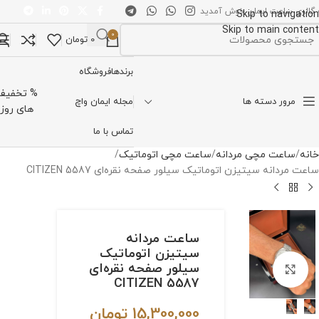
 گالری ساعت ایمان خوش آمدید
Skip to navigation
Skip to main content
0
0
تومان
تخاب دسته بندی
برندها
فروشگاه
% تخفیف
مرور دسته ها
مجله ایمان واچ
های روز
تماس با ما
خانه
ساعت مچی مردانه
ساعت مچی اتوماتیک
ساعت مردانه سیتیزن اتوماتیک سیلور صفحه نقره‌ای CITIZEN 5587
ساعت مردانه
سیتیزن اتوماتیک
سیلور صفحه نقره‌ای
برای بزرگنمایی کلیک کنید
CITIZEN 5587
15,300,000
تومان