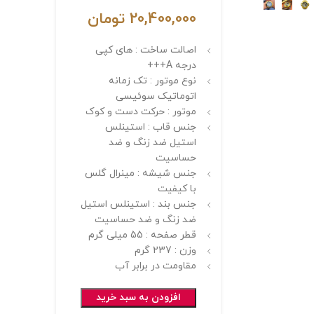
20,400,000
تومان
اصالت ساخت : های کپی
درجه A+++
نوع موتور : تک زمانه
اتوماتیک سوئیسی
موتور : حرکت دست و کوک
جنس قاب : استینلس
استیل ضد زنگ و ضد
حساسیت
جنس شیشه : مینرال گلس
با کیفیت
جنس بند : استینلس استیل
ضد زنگ و ضد حساسیت
قطر صفحه : 55 میلی گرم
وزن : 237 گرم
مقاومت در برابر آب
افزودن به سبد خرید