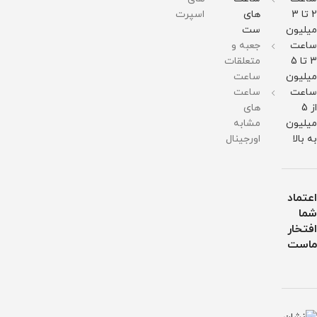
مقاومت
در
2 تا 3
های
اسپرت
برابر
میلیون
ست
آب
ساعت
جعبه و
3 تا 5
متعلقات
میلیون
ساعت
ساعت
ساعت
از 5
های
میلیون
مشابه
به بالا
اورجینال
اعتماد
شما
افتخار
ماست