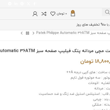
0
0
تومان
% تخفیف های روز
ا ما
Patek Philippe Automa
ی مردانه پتک فیلیپ صفحه سبز Patek Philippe Automatic 36ATM
18,800
تومان
 ساخت : های کپی درجه A++
وتور : سه موتوره فول تایم
تغذیه : اتومات
 : مردانه
اب : استینلس استیل ضد زنگ و ضد حساسیت
ند : چرمی
دنه : مشکی