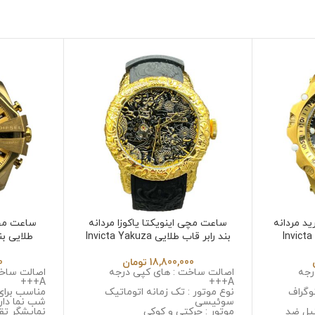
د مردانه
ساعت مچی اینویکتا یاکوزا مردانه
ساعت مچ
 Invicta Hybrid
بند رابر قاب طلایی Invicta Yakuza
6532
18,800,000
تومان
0
رجه
اصالت ساخت : های کپی درجه
اصالت ساخت
A+++
A+++
وگراف
نوع موتور : تک زمانه اتوماتیک
مناسب برای
سوئیسی
شب نما دار
یل ضد
موتور : حرکتی و کوکی
نمایشگر تق