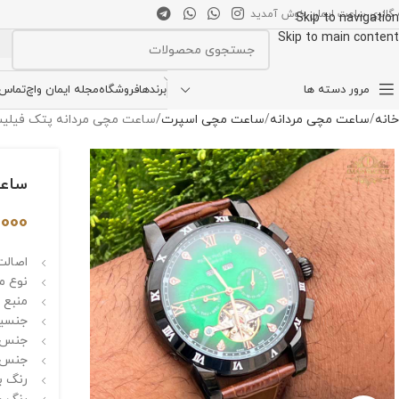
 گالری ساعت ایمان خوش آمدید
Skip to navigation
Skip to main content
انتخاب دسته بندی
مرور دسته ها
برندها
فروشگاه
مجله ایمان واچ
تماس ب
خانه
ساعت مچی مردانه
ساعت مچی اسپرت
ساعت مچی مردانه پتک فیلیپ صفحه سبز tic 36ATM
ساعت مچ
,000
اصالت
نوع م
منبع 
جنسیت
جنس ق
جنس ب
رنگ ب