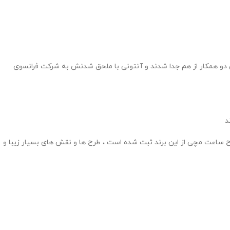
 ، شخصی که طراح ساعت بود با همکاری دستیارش فرانچس زاپک در ساخت و ساز ساعت فعالیت داشتند ، طولی نکشید که در سال 1844 این دو همکار از هم جدا شدند و آنتونی با ملحق شدنش به شرکت فرانسوی
د
یه برای این برند امتیاز محسوب میشد و باعث شده بود سالیانه با تعداد نفرات 2000 کارمند حدود 45 هزار ساعت تولید کنند و حدود 200 طرح ساعت مچی از این برند ثبت شده است ، طرح ها و نقش های بسیار زیبا و