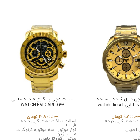
ی دیزل شاخدار صفحه
ساعت مچی بولگاری مردانه طلایی
طلایی بند طلایی watch diesel
WATCH BVLGARI 1644
dz4309
9,700,00
تومان
12,800,000
تومان
 : های کپی درجه
اصالت ساخت : های کپی درجه
A+++
 آقایان
نوع موتور : سه موتوره کرنوگراف
موتور ژاپن
ویم
موتور : کوارتز باطری