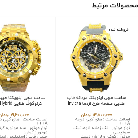
محصولات مرتبط
فروخته شده
ساعت مچی اینویکتا مردانه قاب
ساعت مچی اینویکتا هیبری
طلایی صفحه طرح اژدها Invicta
کرنوگراف طلایی
6532
Jk6532
13,800,000
تومان
21,200,000
تومان
اصالت ساخت : های کپی درجه
اصالت ساخت : های کپی د
A+++
A+++
نوع موتور : تک زمانه اتوماتیک
نوع موتور : سه موتوره کرن
سوئیسی
موتور : کوارتز
موتور : کوکی و لرزش دست
جنس قاب : استینلس است