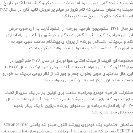
شناخته نشده کمی دشوار بود اما ساخت ساعت کرنو کراف Orfina در تاریخ
سینما به عنوان ساعتی که تام کروز در فیلم پر فروش تاپ گان در سال 1986
استفاده کرد جای در تاریخ سینما پیدا کرد.
در سال 1974 استودیوی طراحیه پورشه از اشتودگارت به آن سوی مرض
اتریش مهاجرت کرد تا فروشگاهی ماندگارتر در شهر زل آم سی راه اندازی
کند و فردیناند الکساندر پورشه از پروژه ی پیشگام ساعت مچی خود به
مناطق دیگر منشعب شد و به تولید محصولات دیگر پرداخت.
مجموعه ای ظریف از عینک افتابی هوا نوردی در سال 1978 قلم توپی در
سال1999 و یک تلفن همراه با بدنه ی آلمینیومی منو بلوک در سال 2007 با
این حال ساعتهای مچی بعنوان جمع و جور که از نظر روحی نزدیک به خودرو
هستند همچنان تمرکز اصلیه این کمپانی خواهد بود.
مشارکت طراحیه خودرو وطراحیه ساعت برای اولین بار در یک سری از تعداد
های محدود که برای صاحبان پورشه طراحی شده بود افزایش یافت.در سال
2020با راه اندازیه برنامه ی ساعتهای پورشه دیزاین با یک پیکر بندیه
دیجیتال مدل سازی شد.
صاحبان احتمالیه یک خودروی پورشه اکنون میتوانند یاعتی Chronotimer
SERIES 1 بسازند که میتواند همراه آن باشد.از سفارشی سازیه قاب صفحه و