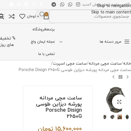
 گالری ساعت ایمان خوش آمدید
Skip to navigation
Skip to main content
0
0
تومان
تخاب دسته بندی
برندها
فروشگاه
% تخفیف
مرور دسته ها
مجله ایمان واچ
های روز
تماس با ما
خانه
ساعت مچی مردانه
ساعت مچی اسپرت
ساعت مچی مردانه پورشه دیزاین طوسی Porsche Disign 2650G
ساعت مچی مردانه
برای بزرگنمایی کلیک کنید
پورشه دیزاین طوسی
Porsche Disign
2650G
15,600,000
تومان