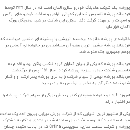
پورشه یک شرکت هلدینگ خودرو سازی المان است که در سال 1931 توسط
فردیناند پورشه تاسیس شد.این کمپانی طراحی و ساخت خودرو های لوکس
و اسپرت را بر عهده گرفت.دفتر مرکزی این شرکت در شهر لودویگزوبورگ
آلمان قرار دارد.
خانواده ی پورشه خانواده یرجسته اتریشی با پیشینه ای صنعتی میباشند که
فردیناند پورشه مشهور ترین عضو آن میباشد.وی در خانواده ای آلمانی در
بوهم جمهوری چک متولد شد.
فردیناند پورشه که یکی از بنیان گذاران گروه فلکس واگن بود و اقدام به
تاسیس شرکت خودرو سازیه پورشه کرد.در سال 1951 پس از درگذشت
فردیناند پورشه نیمی از سهام شرکت را به فری پورشه پسر ارشد او واگذار
شدو نیمه دیگر آن به دختر او لوئیس به ارث رسید.
امروزه افراد دو خانواده همچنان کنترل بخش بزرگی از سهام شرکت پورشه را
در اختیار دارند.
یکی از مشهور ترین اشیایی که از شرکت پورش دیزاین بیرون آمد یک ساعت
مچیه ساده بود که توسط مکث بیل ساخته شد.در ابتدای همکاریه مشترک
پورشه و شرکت ساعت سازیه سوییسی Orfina که در ایالات متهده چندان