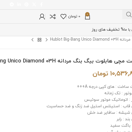
0
0
تومان
% تخفیف های روز
ا ما
Hublot Big-Ba
ی هابلوت بیگ بنگ مردانه Hublot Big-Bang Unico Diamond 03H
10,536,
تومان
ساخت : های کپی درجه A+++
تور : تک زمانه
 : اتوماتیک موتور سوئیس
اب : استینلس استیل ضد زنگ و ضد حساسیت
شیشه : سافایر ضد خش
د : رابر
 باگت سفید