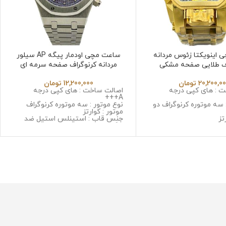
اینویکتا زئوس مردانه
ساعت مچی اودمار پیگه AP سیلور
ف طلایی صفحه مشکی
مردانه کرنوگراف صفحه سرمه ای
Audmars pigute 32658
Invicta Zeus 6
20,200,0
تومان
12,200,000
تومان
 : های کپی درجه
اصالت ساخت : های کپی درجه
A+++
 سه موتوره کرنوگراف دو
نوع موتور : سه موتوره کرنوگراف
موتور : کوارتز
تز
جنس قاب : استینلس استیل ضد
 استینلس استیل ضد
زنگ و ضد حساسیت
حساسیت
جنس شیشه : سافایر ضد خش
: سافایر ضد خش
جنس بند : استینلس استیل ضد زنگ
 استینلس استیل ضد زنگ
و ضد حساسیت
سیت
قطر صفحه : 43 میلی گرم
گرم
وزن : 165 گرم
مقاومت در برابر آب
رابر آب