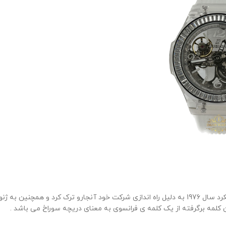
شخصی به نام کارلو کروکو که ساعت ساز سوئیسی بود در شرکتی که کار میکرد سال 1976 به دلیل راه اندا
 کلمه برگرفته از یک کلمه ی فرانسوی به معنای دریچه سوراخ می باشد .