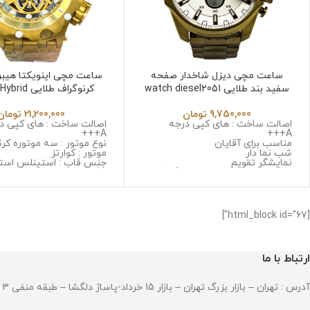
ساعت مچی دیزل شاخدار صفحه
ساعت مچی اینویکتا هیبری
سفید بند طلایی watch diesel2051
کرنوگراف طلایی
6532
9,750,000
تومان
21,200,000
تومان
اصالت ساخت : های کپی درجه
اصالت ساخت : های کپی د
A+++
A+++
مناسب برای آقایان
نوع موتور : سه موتوره کرن
شب نما دار
موتور : کوارتز
نمایشگر تقویم
جنس قاب : استینلس است
نوع موتور : سه موتوره کرنوگراف
زنگ و ضد حساسیت
موتور : میوتا ژاپن
جنس شیشه : سافایر ضد
جنس قاب : استینلس استیل ضد
جنس بند : استینلس استی
زنگ و ضد حساسیت
و ضد حساسیت
جنس شیشه : صافیر کریستال ضد
قطر صفحه : 52 میلی گرم
[html_block id="67"]
خش
وزن : 370 گرم
جنس بند : استینلس استیل ضد زنگ
مقاومت در برابر آب
و ضد حساسیت
قطر صفحه : 51میلی متر
ارتباط با ما
وزن : 211 گرم
مقاومت در برابر آب
آدرس : تهران – بازار بزرگ تهران – بازار 15 خرداد-پاساژ دلگشا – طبقه منفی 3 – پلاک 94