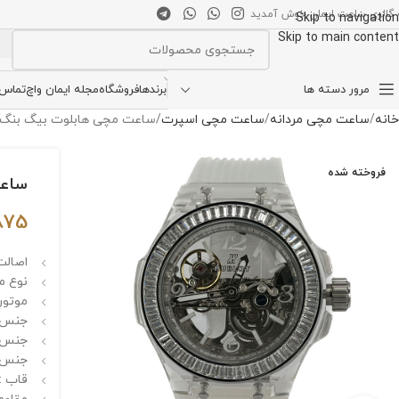
 گالری ساعت ایمان خوش آمدید
Skip to navigation
Skip to main content
انتخاب دسته بندی
مرور دسته ها
برندها
فروشگاه
مجله ایمان واچ
تماس ب
خانه
ساعت مچی مردانه
ساعت مچی اسپرت
ساعت مچی هابلوت بیگ بنگ مردانه ng Unico Diamond 03H
فروخته شده
ساعت مچ
875
اصالت 
نوع مو
موتور
جنس ق
جنس 
جنس بن
قاب :