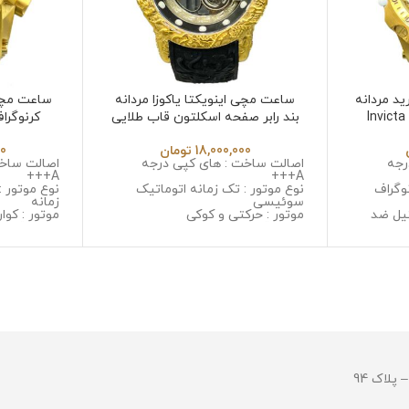
د مردانه
ساعت مچی اینویکتا یاکوزا مردانه
ساعت مچی 
 Invicta Hybrid
بند رابر صفحه اسکلتون قاب طلایی
کرنوگرا
532
Invicta Yakuza 6532 in
18,000,000
تومان
00
رجه
اصالت ساخت : های کپی درجه
اصالت ساخت
A+++
A+++
وگراف
نوع موتور : تک زمانه اتوماتیک
نوع موتور :
سوئیسی
زمانه
یل ضد
موتور : حرکتی و کوکی
موتور : کوار
جنس قاب : استینلس استیل ضد
جنس قاب :
 خش
زنگ و ضد حساسیت
زنگ و ضد 
ل ضد زنگ
جنس شیشه : مینرال گلس با
جنس شیشه 
کیفیت
جنس بند :
جنس بند : رابر
و ضد حسا
قطر صفحه : 45 میلی گرم
قطر صفحه : 53 میلی 
وزن : 128 گرم
وزن : 378 گرم
مقاومت در برابر آب
مقاومت در ب