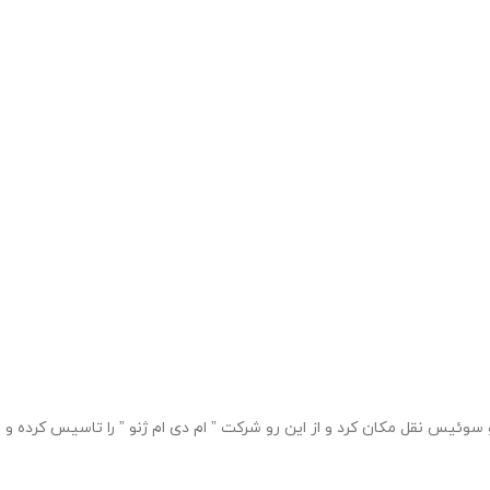
زی شرکت خود آنجارو ترک کرد و همچنین به ژنو سوئیس نقل مکان کرد و از این رو شرکت ” ام دی ام ژنو ” را تاسیس کرده و