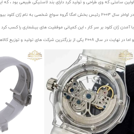
اولین ساعتی که وی طراحی و تولید کرد دارای بند لاستیکی طبیعی بود ، که این ساعت در اوایل عرضه 
در اواخر سال 2003 رئیس بخش امگا گروه سواچ شخصی به نام ژان کلود بیور با کروکو ملاقات کرده و عنوان مدیرعامل را در سال 2004 از آن خود کرده و جزو هیئت مدیره و سهامدار ساعت های هابلوت نیز بوده است .
با آمدن ژان کلود بر سر کار ، این کمپانی موفقیت های بیشماری را کسب کرد .
و اما در نهایت در سال 2008 یکی از بزرگترین شرکت های تولید و توزیع کالاهای لوکس به نام ال و ام هاش ، کمپانی هابلوت را از کروکو خریداری کردند .