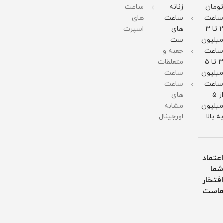
211
آب
211
تومان
زنانه
ساعت
گرم
گرم
ساعت
ساعت
های
مقاومت
مقاومت
در
در
2 تا 3
های
اسپرت
برابر
برابر
میلیون
ست
آب
آب
ساعت
جعبه و
3 تا 5
متعلقات
میلیون
ساعت
ساعت
ساعت
از 5
های
میلیون
مشابه
به بالا
اورجینال
اعتماد
شما
افتخار
ماست