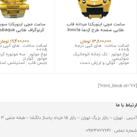
ساعت مچی اینویکتا مردانه قاب
ساعت مچی اینویکتا سوباک
طلایی صفحه طرح اژدها Invicta
کرنوگراف طلایی 
6532
Jk6532
13,800,000
تومان
19,400,000
تومان
اصالت ساخت : های کپی درجه
اصالت ساخت : های کپی د
A+++
A+++
نوع موتور : تک زمانه اتوماتیک
نوع موتور : سه موتوره کرن
سوئیسی
موتور : کوارتز
موتور : کوکی و لرزش دست
جنس قاب : استینلس است
جنس قاب : استینلس استیل ضد
زنگ و ضد حساسیت
زنگ و ضد حساسیت
جنس شیشه : سافایر ضد
جنس شیشه : سافایر ضد خش
جنس بند : استینلس استی
جنس بند : رابر
و ضد حساسیت
قطر صفحه : 53 میلی گرم
قطر صفحه : 45 میلی گرم
[html_block id="67"]
وزن : 237 گرم
وزن : 306 گرم
مقاومت در برابر آب
مقاومت در برابر آب
ارتباط با ما
آدرس : تهران – بازار بزرگ تهران – بازار 15 خرداد-پاساژ دلگشا – طبقه منفی 3 – پلاک 94
شماره تماس : 09124727641