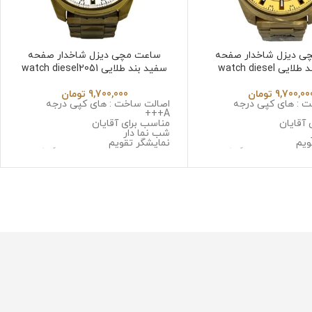
ی دیزل شاخدار صفحه
ساعت مچی دیزل شاخدار صفحه
طلایی بند طلایی watch diesel
سفید بند طلایی watch diesel2051
dz4309
9,700,00
تومان
9,700,000
تومان
 : های کپی درجه
اصالت ساخت : های کپی درجه
A+++
 آقایان
مناسب برای آقایان
شب نما دار
ویم
نمایشگر تقویم
 سه موتوره کرنوگراف
نوع موتور : سه موتوره کرنوگراف
ا ژاپن
موتور : میوتا ژاپن
 استینلس استیل ضد
جنس قاب : استینلس استیل ضد
حساسیت
زنگ و ضد حساسیت
: صافیر کریستال ضد
جنس شیشه : صافیر کریستال ضد
خش
 استینلس استیل ضد زنگ
جنس بند : استینلس استیل ضد زنگ
سیت
و ضد حساسیت
متر
قطر صفحه : 51میلی متر
وزن : 211 گرم
رابر آب
مقاومت در برابر آب