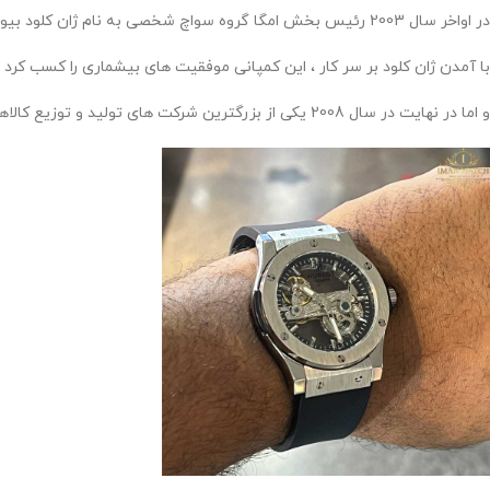
در اواخر سال 2003 رئیس بخش امگا گروه سواچ شخصی به نام ژان کلود بیور با کروکو ملاقات کرده و عنوان مدیرعامل را در سال 2004 از آن خود کرده و جزو هیئت مدیره و سهامدار ساعت های هابلوت نیز بوده است .
با آمدن ژان کلود بر سر کار ، این کمپانی موفقیت های بیشماری را کسب کرد .
و اما در نهایت در سال 2008 یکی از بزرگترین شرکت های تولید و توزیع کالاهای لوکس به نام ال و ام هاش ، کمپانی هابلوت را از کروکو خریداری کردند .