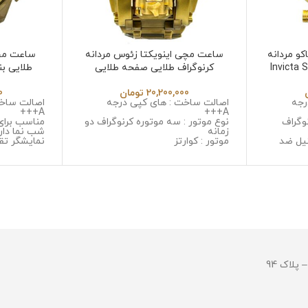
و مردانه
ساعت مچی اینویکتا زئوس مردانه
ساعت مچ
Invicta Subaqua
کرنوگراف طلایی صفحه طلایی
Invicta Zeus 6532
20,200,000
تومان
0
رجه
اصالت ساخت : های کپی درجه
اصالت ساخت
A+++
A+++
وگراف
نوع موتور : سه موتوره کرنوگراف دو
مناسب برای
زمانه
شب نما دار
یل ضد
موتور : کوارتز
نمایشگر تق
جنس قاب : استینلس استیل ضد
نوع موتور :
 خش
زنگ و ضد حساسیت
موتور : میوت
ل ضد زنگ
جنس شیشه : سافایر ضد خش
جنس قاب :
جنس بند : استینلس استیل ضد زنگ
زنگ و ضد 
و ضد حساسیت
جنس شیشه 
قطر صفحه : 53 میلی گرم
خش
وزن : 378 گرم
جنس بند :
مقاومت در برابر آب
و ضد حسا
قطر صفحه : 51میلی 
وزن : 211 گرم
مقاومت در ب