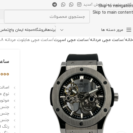
 گالری ساعت ایمان خوش آمدید
Skip to navigation
Skip to main content
انتخاب دسته بندی
مرور دسته ها
برندها
فروشگاه
مجله ایمان واچ
تماس ب
خانه
ساعت مچی مردانه
ساعت مچی اسپرت
ساعت مچی هابلوت مردانه 82888 Hublot Vendome
ساعت مچ
,000
اصالت 
نوع مو
موتور
جنس ق
جنس 
جنس بن
رنگ ا