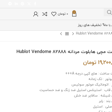
0
0
تومان
% تخفیف های روز
ا ما
ی هابلوت مردانه 82888 Hublot Vendome
19,200
تومان
ساخت : های کپی درجه A+++
تور : تک زمانه
 : اتوماتیک موتور سوئیس
اب : استینلس استیل ضد زنگ و ضد حساسیت
شیشه : سافایر ضد خش
د : رابر
صلی : استیل