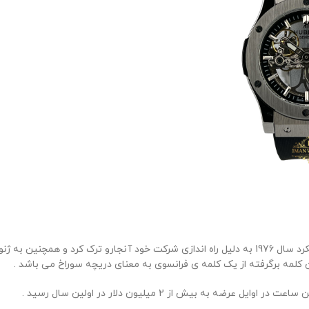
شخصی به نام کارلو کروکو که ساعت ساز سوئیسی بود در شرکتی که کار میکرد سال 1976 به دلیل راه اندا
 کلمه برگرفته از یک کلمه ی فرانسوی به معنای دریچه سوراخ می باشد .
به بیش از 2 میلیون دلار در اولین سال رسید .