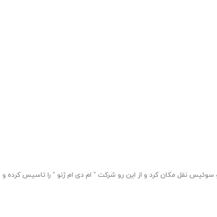
زی شرکت خود آنجارو ترک کرد و همچنین به ژنو سوئیس نقل مکان کرد و از این رو شرکت ” ام دی ام ژنو ” را تاسیس کرده و