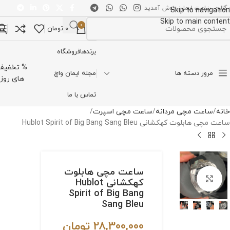
 گالری ساعت ایمان خوش آمدید
Skip to navigation
Skip to main content
0
0
تومان
تخاب دسته بندی
برندها
فروشگاه
% تخفیف
مرور دسته ها
مجله ایمان واچ
های روز
تماس با ما
خانه
ساعت مچی مردانه
ساعت مچی اسپرت
ساعت مچی هابلوت کهکشانی Hublot Spirit of Big Bang Sang Bleu
ساعت مچی هابلوت
برای بزرگنمایی کلیک کنید
کهکشانی Hublot
Spirit of Big Bang
Sang Bleu
28,300,000
تومان