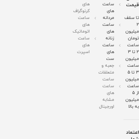
گرم
وزن :
وزن :
ضد
150
ساعت
های
قیمت
مقاومت
378
378
حساسیت
گرم
های
کرنوگراف
در
گرم
گرم
قطر
مقاومت
برابر
مقاومت
مقاومت
صفحه
در
تا سقف
مردانه
ساعت
آب
در
در
:
برابر
برابر
برابر
51میلی
آب
2
ساعت
های
آب
آب
متر
میلیون
های
اتوماتیک
وزن :
211
تومان
زنانه
ساعت
گرم
ساعت
ساعت
های
مقاومت
در
2 تا 3
های
اسپرت
برابر
میلیون
ست
آب
ساعت
جعبه و
3 تا 5
متعلقات
میلیون
ساعت
ساعت
ساعت
از 5
های
میلیون
مشابه
به بالا
اورجینال
اعتماد