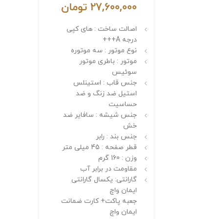
27,600,000
تومان
اصالت ساخت : های کپی
درجه A+++
نوع موتور : سه موتوره
موتور : باطری موتور
سوئیس
جنس قاب : استینلس
استیل ضد زنگ و ضد
حساسیت
جنس شیشه : سافایر ضد
خش
جنس بند : رابر
قطر صفحه : 45 میلی متر
وزن : 160 گرم
مقاومت در برابر آب
گارانتی: یکسال گارانتی
ایمان واچ
جعبه پاکت+ کارت ضمانت
ایمان واچ