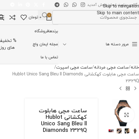
 گالری ساعت ایمان خوش آمدید
Skip to navigation
Skip to main content
0
0
تومان
تخاب دسته بندی
برندها
فروشگاه
% تخفیف
مرور دسته ها
مجله ایمان واچ
های روز
تماس با ما
خانه
ساعت مچی مردانه
ساعت مچی اسپرت
ساعت مچی هابلوت کهکشانی Hublot Unico Sang Bleu ll Diamonds
2329Q
ساعت مچی هابلوت
برای بزرگنمایی کلیک کنید
کهکشانی Hublot
Unico Sang Bleu ll
Diamonds 2329Q