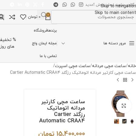
 گالری ساعت ایمان خوش آمدید
Skip to navigation
Skip to main content
0
0
تومان
تخاب دسته بندی
برندها
فروشگاه
% تخفیف
مرور دسته ها
مجله ایمان واچ
های روز
تماس با ما
خانه
ساعت مچی مردانه
ساعت مچی اسپرت
ساعت مچی کارتیر مردانه اتوماتیک رزگلد Cartier Automatic CRA84
ساعت مچی کارتیر
برای بزرگنمایی کلیک کنید
مردانه اتوماتیک
رزگلد Cartier
Automatic CRA84
15,400,000
تومان