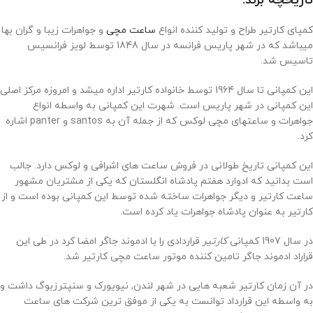
تاریخچه برند:
کمپای کارتیر طراح و تولید کننده انواع
ساعت مچی
و جواهرات زیبا و گران بها
میباشد که در شهر پاریس فرانسه در سال 1848 توسط لویز فرانسیس
تاسیس شد.
این کمپانی تا سال 1964 توسط خانواده کارتیر اداره میشد و امروزه مرکز اصلی
این کمپانی در شهر پاریس است. شهرت این کمپانی به واسطه انواع
جواهرات و ساعتهای مچی لوکس که از جمله آن به santos و panter اشاره
کرد.
این کمپانی تاریخ طولانی در فروش ساعت های اشرافی و لوکس دارد. جالب
است بدانید که ادوارد هفتم پادشاه انگلستان که یکی از مشتریان مشهور
ساعت کارتیر و دیگر جواهرات ساخته شده توسط این کمپانی بوده است و از
کارتیر به عنوان پادشاه جواهرات یاد کرده است.
در سال 1907 کمپانی
کارتیر
قراردادی را با ادموند جاگر امضا کرد در طی این
قراراد ادموند جاگر تامین کننده موتور ساعت مچی کارتیر شد.
در آن زمان کارتیر شعبه هایی در شهر لندن, نیویورک و سنپترزبوگ داشت و
به واسطه این قرارداد توانست به یکی از موفق ترین شرکت های ساعت