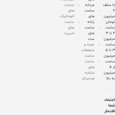
مقاومت
صفحه
در
در
برابر
تا سقف
مردانه
ساعت
در
:
برابر
برابر
آب
برابر
51میلی
آب
آب
2
ساعت
های
آب
متر
میلیون
های
اتوماتیک
وزن :
211
تومان
زنانه
ساعت
گرم
ساعت
ساعت
های
مقاومت
در
2 تا 3
های
اسپرت
برابر
میلیون
ست
آب
ساعت
جعبه و
3 تا 5
متعلقات
میلیون
ساعت
ساعت
ساعت
از 5
های
میلیون
مشابه
به بالا
اورجینال
اعتماد
شما
افتخار