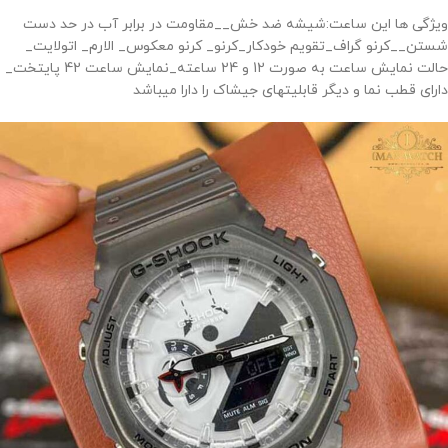
ویژگی ها این ساعت:شیشه ضد خش__مقاومت در برابر آب در حد دست
شستن__کرنو گراف_تقویم خودکار_کرنو_ کرنو معکوس_ الارم_ اتولایت_
حالت نمایش ساعت به صورت 12 و 24 ساعته_نمایش ساعت 42 پایتخت_
دارای قطب نما و دیگر قابلیتهای جیشاک را دارا میباشد