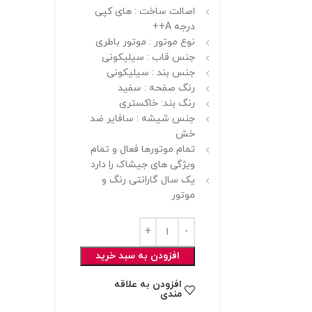
اصالت ساخت : های کپی
درجه A++
نوع موتور : موتور باطری
جنس قاب : سیلیکونی
جنس بند : سیلیکونی
رنگ صفحه : سفید
رنگ بند: خاکستری
جنس شیشه : سافایر ضد
خش
تمام موتورها فعال و تمام
ویژگی های جیشاک را دارد
یک سال گارانتی رنگ و
موتور
افزودن به سبد خرید
افزودن به علاقه
مندی