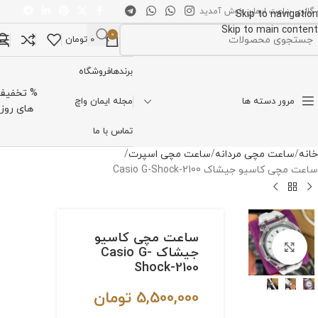
 گالری ساعت ایمان خوش آمدید
Skip to navigation
Skip to main content
0
0
تومان
تخاب دسته بندی
برندها
فروشگاه
% تخفیف
مرور دسته ها
مجله ایمان واچ
های روز
تماس با ما
خانه
ساعت مچی مردانه
ساعت مچی اسپرت
ساعت مچی کاسیو جیشاک Casio G-Shock-2100
ساعت مچی کاسیو
برای بزرگنمایی کلیک کنید
جیشاک Casio G-
Shock-2100
5,500,000
تومان