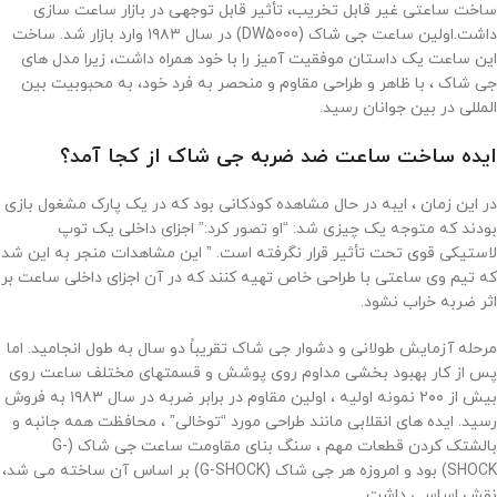
ساخت ساعتی غیر قابل تخریب، تأثیر قابل توجهی در بازار ساعت سازی
داشت.اولین ساعت جی شاک (DW5000) در سال ۱۹۸۳ وارد بازار شد. ساخت
این ساعت یک داستان موفقیت آمیز را با خود همراه داشت، زیرا مدل های
جی شاک ، با ظاهر و طراحی مقاوم و منحصر به فرد خود، به محبوبیت بین
المللی در بین جوانان رسید.
ایده ساخت ساعت ضد ضربه جی شاک از کجا آمد؟
در این زمان ، ایبه در حال مشاهده کودکانی بود که در یک پارک مشغول بازی
بودند که متوجه یک چیزی شد: “او تصور کرد:” اجزای داخلی یک توپ
لاستیکی قوی تحت تأثیر قرار نگرفته است. ” این مشاهدات منجر به این شد
که تیم وی ساعتی با طراحی خاص تهیه کنند که در آن اجزای داخلی ساعت بر
اثر ضربه خراب نشود.
مرحله آزمایش طولانی و دشوار جی شاک تقریباً دو سال به طول انجامید. اما
پس از کار بهبود بخشی مداوم روی پوشش و قسمتهای مختلف ساعت روی
بیش از ۲۰۰ نمونه اولیه ، اولین مقاوم در برابر ضربه در سال ۱۹۸۳ به فروش
رسید. ایده های انقلابی مانند طراحی مورد “توخالی” ، محافظت همه جانبه و
بالشتک کردن قطعات مهم ، سنگ بنای مقاومت ساعت جی شاک (G-
SHOCK) بود و امروزه هر جی شاک (G-SHOCK) بر اساس آن ساخته می شد،
نقش اساسی داشت.