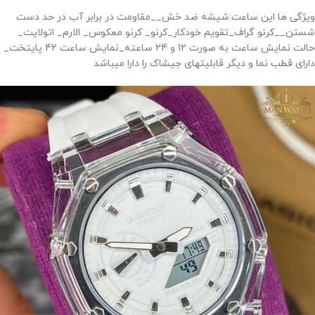
ویژگی ها این ساعت:شیشه ضد خش__مقاومت در برابر آب در حد دست
شستن__کرنو گراف_تقویم خودکار_کرنو_ کرنو معکوس_ الارم_ اتولایت_
حالت نمایش ساعت به صورت 12 و 24 ساعته_نمایش ساعت 42 پایتخت_
دارای قطب نما و دیگر قابلیتهای جیشاک را دارا میباشد