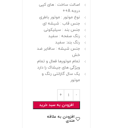
اصالت ساخت : های کپی
درجه A++
نوع موتور : موتور باطری
جنس قاب : شیشه ای
جنس بند : سیلیکونی
رنگ صفحه : سفید
رنگ بند: سفید
جنس شیشه : سافایر ضد
خش
تمام موتورها فعال و تمام
ویژگی های جیشاک را دارد
یک سال گارانتی رنگ و
موتور
افزودن به سبد خرید
افزودن به علاقه
مندی