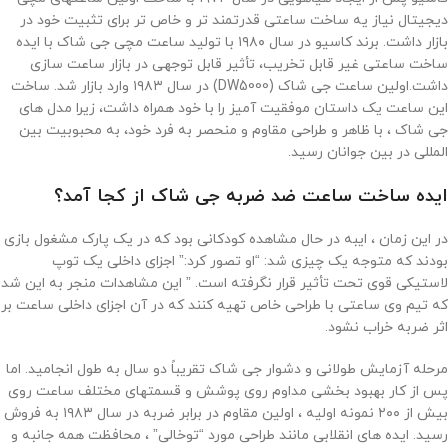
دیجیتال نیاز یه ساخت ساعتی قدرتمند تر و خاص تر برای تثبیت خود در
بازار داشت. برند کاسیو در سال ۱۹۸۰ با تولید ساعت مچی جی شاک با ایده
ساخت ساعتی غیر قابل تخریب، تأثیر قابل توجهی در بازار ساعت سازی
داشت.اولین ساعت جی شاک (DW5000) در سال ۱۹۸۳ وارد بازار شد. ساخت
این ساعت یک داستان موفقیت آمیز را با خود همراه داشت، زیرا مدل های
جی شاک ، با ظاهر و طراحی مقاوم و منحصر به فرد خود، به محبوبیت بین
المللی در بین جوانان رسید.
ایده ساخت ساعت ضد ضربه جی شاک از کجا آمد؟
در این زمان ، ایبه در حال مشاهده کودکانی بود که در یک پارک مشغول بازی
بودند که متوجه یک چیزی شد: “او تصور کرد:” اجزای داخلی یک توپ
لاستیکی قوی تحت تأثیر قرار نگرفته است. ” این مشاهدات منجر به این شد
که تیم وی ساعتی با طراحی خاص تهیه کنند که در آن اجزای داخلی ساعت بر
اثر ضربه خراب نشود.
مرحله آزمایش طولانی و دشوار جی شاک تقریباً دو سال به طول انجامید. اما
پس از کار بهبود بخشی مداوم روی پوشش و قسمتهای مختلف ساعت روی
بیش از ۲۰۰ نمونه اولیه ، اولین مقاوم در برابر ضربه در سال ۱۹۸۳ به فروش
رسید. ایده های انقلابی مانند طراحی مورد “توخالی” ، محافظت همه جانبه و