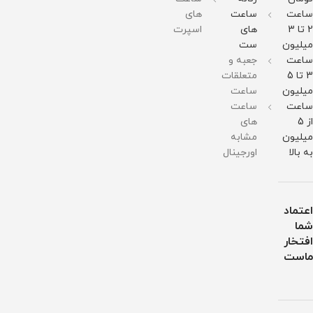
گرم
گرم
ساعت
ساعت
های
مقاومت
مقاومت
در
در
2 تا 3
های
اسپرت
برابر
برابر
میلیون
ست
آب
آب
ساعت
جعبه و
3 تا 5
متعلقات
میلیون
ساعت
ساعت
ساعت
از 5
های
میلیون
مشابه
به بالا
اورجینال
اعتماد
شما
افتخار
ماست