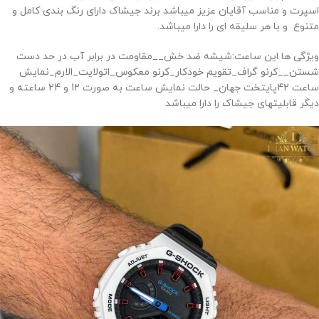
اسپرت و مناسب آقایان عزیز میباشد برند جیشاک دارای رنگ بندی کامل و
متنوع و با هر سلیقه ای را دارا میباشد.
ویژگی ها این ساعت:شیشه ضد خش__مقاومت در برابر آب در حد دست
شستن__کرنو گراف_تقویم خودکار_کرنو معکوس_اتولایت_الارم_نمایش
ساعت 42پایتخت جهان_ حالت نمایش ساعت به صورت 12 و 24 ساعته و
دیگر قابلیتهای جیشاک را دارا میباشد