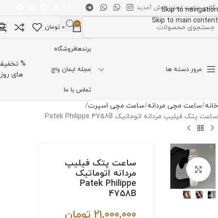
 گالری ساعت ایمان خوش آمدید
Skip to navigation
Skip to main content
0
0
تومان
تخاب دسته بندی
برندها
فروشگاه
% تخفیف
مرور دسته ها
مجله ایمان واچ
های روز
تماس با ما
خانه
ساعت مچی مردانه
ساعت مچی اسپرت
ساعت پتک فیلیپ مردانه اتوماتیک Patek Philippe 4758B
ساعت پتک فیلیپ
برای بزرگنمایی کلیک کنید
مردانه اتوماتیک
Patek Philippe
4758B
21,000,000
تومان