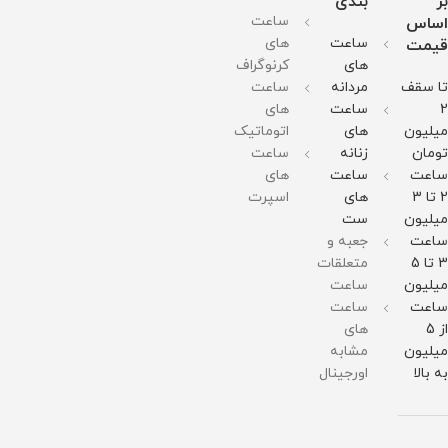
بر
بندی
ضد
گرم
128
در
میلی
ساعت
اساس
زنگ و
مقاومت
گرم
برابر
گرم
ضد
در
مقاومت
آب
وزن :
ساعت
های
قیمت
حساسیت
برابر
در
378
های
کرنوگراف
قطر
آب
برابر
گرم
صفحه
آب
مقاومت
تا سقف
مردانه
ساعت
:
در
51میلی
برابر
2
ساعت
های
متر
آب
میلیون
های
اتوماتیک
وزن :
211
تومان
زنانه
ساعت
گرم
ساعت
ساعت
های
مقاومت
در
2 تا 3
های
اسپرت
برابر
میلیون
ست
آب
ساعت
جعبه و
3 تا 5
متعلقات
میلیون
ساعت
ساعت
ساعت
از 5
های
میلیون
مشابه
به بالا
اورجینال