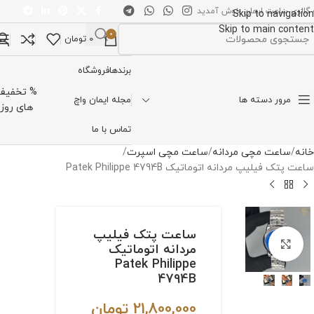
 گالری ساعت ایمان خوش آمدید
Skip to navigation
Skip to main content
0
0
تومان
تخاب دسته بندی
برندها
فروشگاه
% تخفیف
مرور دسته ها
مجله ایمان واچ
های روز
تماس با ما
خانه
ساعت مچی مردانه
ساعت مچی اسپرت
ساعت پتک فیلیپ مردانه اتوماتیک Patek Philippe 4794B
ساعت پتک فیلیپ
برای بزرگنمایی کلیک کنید
مردانه اتوماتیک
Patek Philippe
4794B
21,800,000
تومان