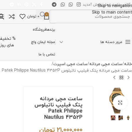
 گالری ساعت ایمان خوش آمدید
Skip to navigation
Skip to main content
0
0
تومان
تخاب دسته بندی
برندها
فروشگاه
% تخفیف
مرور دسته ها
مجله ایمان واچ
های روز
تماس با ما
خانه
ساعت مچی مردانه
ساعت مچی اسپرت
ساعت مچی مردانه پتک فیلیپ ناتیلوس Patek Philippe Nautilus 4352P
ساعت مچی مردانه
برای بزرگنمایی کلیک کنید
پتک فیلیپ ناتیلوس
Patek Philippe
Nautilus 4352P
21,000,000
تومان