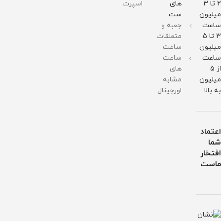
در
در
در
2 تا 3
های
اسپرت
برابر
برابر
برابر
میلیون
ست
آب
آب
آب
ساعت
جعبه و
3 تا 5
متعلقات
میلیون
ساعت
ساعت
ساعت
از 5
های
میلیون
مشابه
به بالا
اورجینال
اعتماد
شما
افتخار
ماست