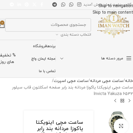
 گالری ساعت ایمان خوش آمدید
Skip to navigation
Skip to main content
0
انتخاب دسته بندی
برندها
فروشگاه
% تخفیف
مرور دسته ها
مجله ایمان واچ
های روز
تماس با ما
خانه
ساعت مچی مردانه
ساعت مچی اسپرت
ساعت مچی اینویکتا یاکوزا مردانه بند رابر صفحه اسکلتون قاب سیلور
Invicta Yakuza 6532
ساعت مچی اینویکتا
برای بزرگنمایی کلیک کنید
یاکوزا مردانه بند رابر