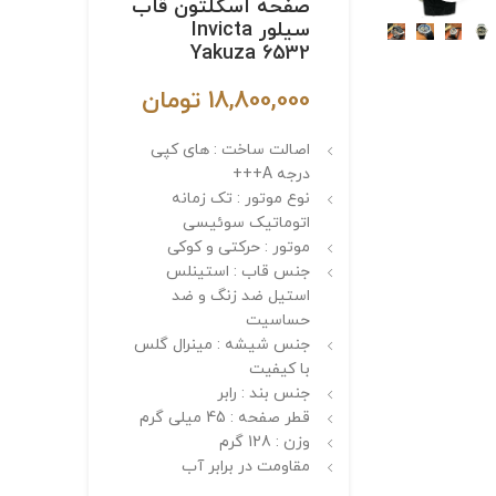
صفحه اسکلتون قاب
سیلور Invicta
Yakuza 6532
18,800,000
تومان
اصالت ساخت : های کپی
درجه A+++
نوع موتور : تک زمانه
اتوماتیک سوئیسی
موتور : حرکتی و کوکی
جنس قاب : استینلس
استیل ضد زنگ و ضد
حساسیت
جنس شیشه : مینرال گلس
با کیفیت
جنس بند : رابر
قطر صفحه : 45 میلی گرم
وزن : 128 گرم
مقاومت در برابر آب