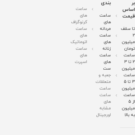
237
گرم
مقاومت
استیل
قطر
بر
بندی
گرم
وزن :
در
ضد
صفحه
ساعت
اساس
مقاومت
370
برابر
زنگ و
: 40
در
گرم
آب
ضد
میلیمتر
ساعت
های
قیمت
برابر
مقاومت
حساسیت
نمایشگر
های
کرنوگراف
آب
در
قطر
تقویم
برابر
صفحه
: دارد
تا سقف
مردانه
ساعت
آب
:
ست
51میلی
زنانه
2
ساعت
های
متر
مردانه
میلیون
های
اتوماتیک
وزن :
موجود
211
میباشد
تومان
زنانه
ساعت
گرم
ساعت
ساعت
های
مقاومت
در
2 تا 3
های
اسپرت
برابر
میلیون
ست
آب
ساعت
جعبه و
3 تا 5
متعلقات
میلیون
ساعت
ساعت
ساعت
از 5
های
میلیون
مشابه
به بالا
اورجینال