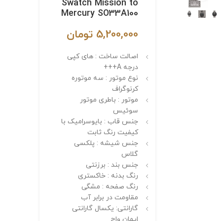
Swatch Mission to
Mercury SO33A100
5,200,000
تومان
اصالت ساخت : های کپی
درجه A+++
نوع موتور : سه موتوره
کرنوگراف
موتور : باطری موتور
سوئیس
جنس قاب : بایوسرامیک با
کیفیت رنگ ثابت
جنس شیشه : پلکسی
گلاس
جنس بند : برزنتی
رنگ بدنه : خاکستری
رنگ صفحه : مشگی
مقاومت در برابر آب
گارانتی: یکسال گارانتی
ایمان واچ