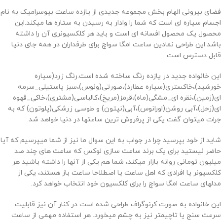
فضای بیرونی الهام بخش مجموعه جدیدی از یازده ساعت بیوسرامیک به نام
اجسام سیاره ای است که شما را وادار به رسیدن به ستاره ها میکند.این
محصول یک محصول افسانه ای است و باید هر کلکسیونری آن را داشته
باشد.این طراحی نمادین ساعت امگا سواچ برای طرفداران در همه جای دنیا
قابل دسترس است.
این خانواده جدید در یازده رنگ ساخته شده است.رنگ زرد(سیاره
خورشید)،خاکستری(سیاره عطارد)،صورتی(ونوس)،سبز پاستیلی_سرمه
ای(زمین)،نقره ای_مشگی(ماه)،قرمز(مریخ)،کالباسی(مشتری)،خاکی_قهوه
ای(زحل)،آبی روشن(اورانوس)،آبی(نپتون) و طوسی زرشکی(پلوتون) که به
جرات میتوان گفت یکی از پرفروش ترین ساعتها در دنیا خواهد شد.
شاید از خود بپرسید چرا در جواب به این سوال ما نیز از شما میپرسیم که آیا
حاضر نیستید برای یک برند ساعت سازی لوکس که ساعت های چند صد
میلیون تومانی روانه بازار میکند، شما هم یکی از آنها را داشته باشید هر
کلکسیونر یا افرادی که اهل ساعت یا اصطلاحا ساعت باز هستند، یکی از
مدلهای ساعت امگا سواچ را برای کلکسیون خود انتخاب خواهد کرد.
این خانواده به صورت کرنوگراف طراحی شده است در کنار آن نیز قابلیت
سرعت سنج یا تاچیمتر نیز به چشم میخورد. هر استفاده مهمی از ساعت