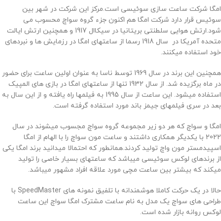
امگا شرکت ساعت سازی سوئیسی است.مرکز این شرکت در شهر بین
سوئیس قرار دارد شرکت امگا هم اکنون جزء گروه سواچ محسوب می
شود.ارتش هوایی سلطنتی بریتانیا در سیکاال 1917 و همچنین ارتش ایالت
متحده آمریکا در سال 1918 رسما از ساعتهای امگا در رزمایش ها و نبردهای
خود استفاده میکنند.
همچنین این برند در سال 1969 توسط ناسا به عنوان اولین ساعت برای حضور
در ماه برگزیده شد. از سال 1932 تنها از ساعتهای امگا در بازی های المپیک
استفاده میشود. این ساعت از سال 1995 به فیلمها راه یافته و از این سال به
بعد در سری فیلمهای جیمز باند مورد استفاده گرفته است.
امگا و سواچ که هر دو زیر مجموعه گروه سواچ مجسوب میشوند در سال
2022 با یکدیگر همکاری داشتند و ساعت مون سواچ را با الهام از امگا
اسپیدمستر مون واچ تولید کردند.همانطور که احتمالا میدانید برند امگا یکی
از برندهای لوکس سوئیسی میباشد که ساعتهای بسیار خاصی را تولید
میکند که بیشتر بین ساعت مچی مورد علاقه افراد مشهور میباشد.
حالا در یک حرکت کاملا هوشمندانه با تلفیق نمونه های SpeedMaster با
طراحی های سواچ یک مدل به نام ساعت مشترک امگا سواچ این ساعت
لوکس روانه بازار شده است.