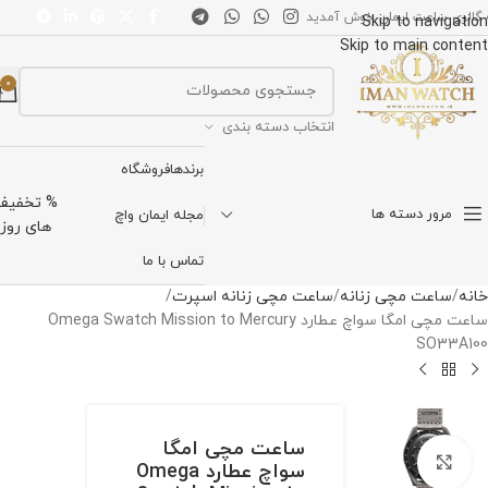
 گالری ساعت ایمان خوش آمدید
Skip to navigation
Skip to main content
0
انتخاب دسته بندی
برندها
فروشگاه
% تخفیف
مرور دسته ها
مجله ایمان واچ
های روز
تماس با ما
خانه
ساعت مچی زنانه
ساعت مچی زنانه اسپرت
ساعت مچی امگا سواچ عطارد Omega Swatch Mission to Mercury
SO33A100
ساعت مچی امگا
برای بزرگنمایی کلیک کنید
سواچ عطارد Omega