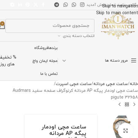
 گالری ساعت ایمان خوش آمدید
Skip to navigation
Skip to main content
0
انتخاب دسته بندی
برندها
فروشگاه
% تخفیف
مرور دسته ها
مجله ایمان واچ
های روز
تماس با ما
خانه
ساعت مچی مردانه
ساعت مچی اسپرت
ساعت مچی اودمار پیگه AP مردانه کرنوگراف صفحه سفید Audmars
pigute 32658
ساعت مچی اودمار
برای بزرگنمایی کلیک کنید
پیگه AP مردانه