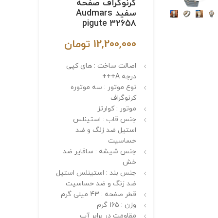
کرنوگراف صفحه
سفید Audmars
pigute 32658
12,200,000
تومان
اصالت ساخت : های کپی
درجه A+++
نوع موتور : سه موتوره
کرنوگراف
موتور : کوارتز
جنس قاب : استینلس
استیل ضد زنگ و ضد
حساسیت
جنس شیشه : سافایر ضد
خش
جنس بند : استینلس استیل
ضد زنگ و ضد حساسیت
قطر صفحه : 43 میلی گرم
وزن : 165 گرم
مقاومت در برابر آب