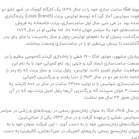
برند امگا
ساعت‌ سازی خود را در سال ۱۸۴۸ یک کارگاه کوچک در شهر لشو دو
فوند سوئیس آغاز کرد که توسط لوئیس برنت (Louis Brandt) پایه‌گذاری
شده بود. در طی سی سال اول ساعت‌سازی، برنت خاضعانه به فروش
ساعت‌های خود به سراسر جهان ادامه داد. اما وقتی او در سال ۱۸۷۹
درگذشت پسران او به نام‌های لوئیس-پاول و سزار به‌سرعت پا جای پای پدر
گذاشتند تا بینش بی‌نظیر او را در ساعت‌سازی وسعت ببخشند.
برادران مشهور، موتور امگا – ۱۹ خطی را راه‌اندازی کردند که‌موجی عظیم را در
صنعت ساعت‌سازی ایجاد کرد و خیلی زود نام کمپانی خود را به نام این
موفقیت عظیم تغییر دادند. لوئیس- پاول برنت و سزار برنت که راه پدر را
ادامه دادند هر دو در سال ۱۹۰۳ از دنیا رفتند و بزرگ‌ترین کمپانی
ساعت‌سازی سوئیس را با تولید ۲۴۰۰۰ ساعت در سال در ۸۰۰ کارمند به
دست ۴ جوان سپردند که بزرگ‌ترین آن‌ها پاول امیل برنت بود که در آن
زمان هنوز ۲۴ سال هم نداشت.
در سال ۱۹۰۵، امگا به عنوان زمان‌سنج رسمی در رویدادهای ورزشی در سراسر
سوئیس نقشی را برعهده گرفت و در سال ۱۹۳۲، یکی از حیاتی‌ترین
شراکت‌های زمان‌سنجی خود را به دست آورد – این شرکت عنوان خود را به
عنوان زمان‌سنج رسمی بازی‌های المپیک در لس‌آنجلس، کالیفرنیا به دست
آورد.