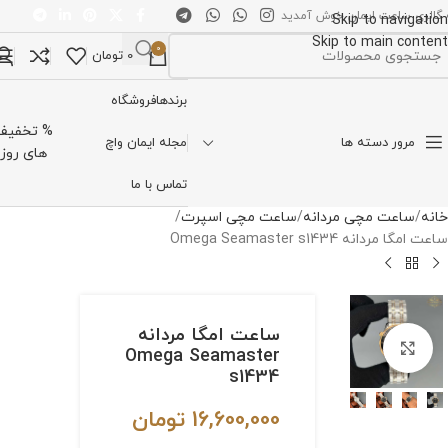
 گالری ساعت ایمان خوش آمدید
Skip to navigation
Skip to main content
0
0
تومان
تخاب دسته بندی
برندها
فروشگاه
% تخفیف
مرور دسته ها
مجله ایمان واچ
های روز
تماس با ما
خانه
ساعت مچی مردانه
ساعت مچی اسپرت
ساعت امگا مردانه Omega Seamaster s1434
ساعت امگا مردانه
برای بزرگنمایی کلیک کنید
Omega Seamaster
s1434
16,600,000
تومان