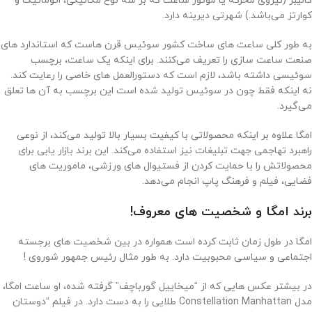
کالیبر (نیروی محرکه یا موتور ساعت که بر سه نوع مکانیکی، اتوماتیک و
کوارتز می‌باشد.) شهرتی دیرینه دارد.
به‌ طور کلی ساعت‌ های ساخت کشور سوئیس قرن‌ هاست که استاندارد های
صنعت ساعت‌ سازی را تعریف می‌کنند. برای اینکه یک ساعت، برچسب
سوئیسی داشته باشد، لازم است که دستورالعمل ‌های خاصی را رعایت کند.
نه اینکه فقط چون در سوئیس تولید شده است این برچسب به آن ها تعلق
می‌گیرد.
امگا علاوه بر اینکه محصولاتی با کیفیت بسیار بالا تولید می‌کند، از نوعی
راهبرد تهاجمی جهت تبلیغات نیز استفاده می‌کند. این برند بازار یابی برای
محصولاتش را با حمایت کردن از فستیوال های ورزشی، ماموریت ‌های
فضایی، فیلم و فرهنگ پاپ انجام می‌دهد.
برند امگا و شخصیت های معروف!
امگا در طول زمان ثابت کرده است همواره در بین شخصیت های برجسته‌
اجتماعی و سیاسی محبوبیت دارد. به طور مثال رئیس جمهور شوروی !
در بیشتر عکس هایی که از “میخاییل گورباچف” گرفته شده، او ساعت امگا،
مدل Constellation Manhattan طلایی را به دست دارد. در فیلم “دوستان