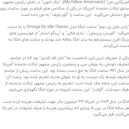
امریکایی من” (My fellow Americans)، “جک لمون” در نقش رئیس جمهور
سابق ایالات متحده آمریکا، در یکی از سکانس های فیلم در مورد‌ ساعت روی
مچ دستش می‌گوید : این ساعت را “گورباچف” به من داده است.
“پاپ جان پل دوم” ساعت امگا مدل Omega De ville Classic را به دست
می‌کرد. “الویس پریسلی”، “بادی هالی” و “رینگو استار” از موزیسین های
بزرگ قرن بیستم هم به برند امگا علاقه مند بودند و ساعت های امگا به
دست می‌کردند.
یکی از معروف ترین این شخصیت ها “جان اِف کِنِدی” بود که در مراسم
تحلیف خودش به عنوان سی و پنجمین رئیس جمهور ایالات متحده آمریکا
در سال ۱۹۶۱ ساعت امگا به مچ دست بسته بود. این ساعت پیش از مراسم
تحلیف توسط یک دوست به او به عنوان هدیه تقدیم شده بود. پشت آن
ساعت این جمله حک شده است: تقدیم به رئیس جمهور ایالات متحده، از
طرف دوستت، “گرانت”. این ساعت امروزه در موزه‌ امگا نگهداری می‌شود.
امگا در سال‌۲۰۱۳ در امریکا ۳۴ میلیون دلار جهت تبلیغات هزینه کرده است.
هر ساله امگا در بین ۵ برندی که بیشترین هزینه را صرف تبلیغات در امریکا
می‌کنند، قرار می‌گیرد.