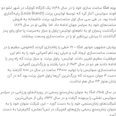
برند امگا
ساعت‌ سازی خود را در سال ۱۸۴۸ یک کارگاه کوچک در شهر لشو دو
فوند سوئیس آغاز کرد که توسط لوئیس برنت (Louis Brandt) پایه‌گذاری
شده بود. در طی سی سال اول ساعت‌سازی، برنت خاضعانه به فروش
ساعت‌های خود به سراسر جهان ادامه داد. اما وقتی او در سال ۱۸۷۹
درگذشت پسران او به نام‌های لوئیس-پاول و سزار به‌سرعت پا جای پای پدر
گذاشتند تا بینش بی‌نظیر او را در ساعت‌سازی وسعت ببخشند.
برادران مشهور، موتور امگا – ۱۹ خطی را راه‌اندازی کردند که‌موجی عظیم را در
صنعت ساعت‌سازی ایجاد کرد و خیلی زود نام کمپانی خود را به نام این
موفقیت عظیم تغییر دادند. لوئیس- پاول برنت و سزار برنت که راه پدر را
ادامه دادند هر دو در سال ۱۹۰۳ از دنیا رفتند و بزرگ‌ترین کمپانی
ساعت‌سازی سوئیس را با تولید ۲۴۰۰۰ ساعت در سال در ۸۰۰ کارمند به
دست ۴ جوان سپردند که بزرگ‌ترین آن‌ها پاول امیل برنت بود که در آن
زمان هنوز ۲۴ سال هم نداشت.
در سال ۱۹۰۵، امگا به عنوان زمان‌سنج رسمی در رویدادهای ورزشی در سراسر
سوئیس نقشی را برعهده گرفت و در سال ۱۹۳۲، یکی از حیاتی‌ترین
شراکت‌های زمان‌سنجی خود را به دست آورد – این شرکت عنوان خود را به
عنوان زمان‌سنج رسمی بازی‌های المپیک در لس‌آنجلس، کالیفرنیا به دست
آورد.