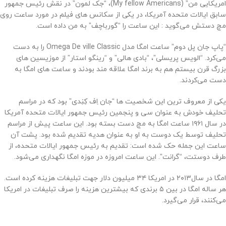
امریکایی من” (My fellow Americans)، “جک لمون” در نقش رئیس جمهور
سابق ایالات متحده آمریکا، در یکی از سکانس های فیلم در مورد‌ ساعت روی
مچ دستش می‌گوید : این ساعت را “گورباچف” به من داده است.
“پاپ جان پل دوم” ساعت امگا مدل Omega De ville Classic را به دست
می‌کرد. “الویس پریسلی”، “بادی هالی” و “رینگو استار” از موزیسین های
بزرگ قرن بیستم هم به برند امگا علاقه مند بودند و ساعت های امگا به
دست می‌کردند.
یکی از معروف ترین این شخصیت ها “جان اِف کِنِدی” بود که در مراسم
تحلیف خودش به عنوان سی و پنجمین رئیس جمهور ایالات متحده آمریکا
در سال ۱۹۶۱ ساعت امگا به مچ دست بسته بود. این ساعت پیش از مراسم
تحلیف توسط یک دوست به او به عنوان هدیه تقدیم شده بود. پشت آن
ساعت این جمله حک شده است: تقدیم به رئیس جمهور ایالات متحده، از
طرف دوستت، “گرانت”. این ساعت امروزه در موزه‌ امگا نگهداری می‌شود.
امگا در سال‌۲۰۱۳ در امریکا ۳۴ میلیون دلار جهت تبلیغات هزینه کرده است.
هر ساله امگا در بین ۵ برندی که بیشترین هزینه را صرف تبلیغات در امریکا
می‌کنند، قرار می‌گیرد.