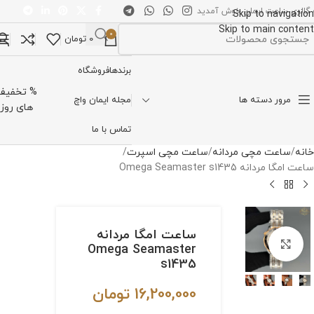
 گالری ساعت ایمان خوش آمدید
Skip to navigation
Skip to main content
0
0
تومان
تخاب دسته بندی
برندها
فروشگاه
% تخفیف
مرور دسته ها
مجله ایمان واچ
های روز
تماس با ما
خانه
ساعت مچی مردانه
ساعت مچی اسپرت
ساعت امگا مردانه Omega Seamaster s1435
ساعت امگا مردانه
برای بزرگنمایی کلیک کنید
Omega Seamaster
s1435
16,200,000
تومان