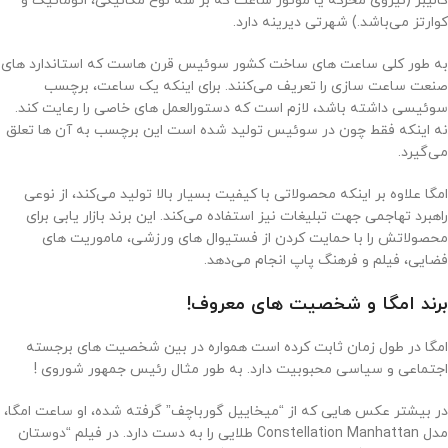
کالیبر (نیروی محرکه یا موتور ساعت که بر سه نوع مکانیکی، اتوماتیک و
کوارتز می‌باشد.) شهرتی دیرینه دارد.
به‌ طور کلی ساعت‌ های ساخت کشور سوئیس قرن‌ هاست که استاندارد های
صنعت ساعت‌ سازی را تعریف می‌کنند. برای اینکه یک ساعت، برچسب
سوئیسی داشته باشد، لازم است که دستورالعمل ‌های خاصی را رعایت کند.
نه اینکه فقط چون در سوئیس تولید شده است این برچسب به آن ها تعلق
می‌گیرد.
امگا علاوه بر اینکه محصولاتی با کیفیت بسیار بالا تولید می‌کند، از نوعی
راهبرد تهاجمی جهت تبلیغات نیز استفاده می‌کند. این برند بازار یابی برای
محصولاتش را با حمایت کردن از فستیوال های ورزشی، ماموریت ‌های
فضایی، فیلم و فرهنگ پاپ انجام می‌دهد.
برند امگا و شخصیت های معروف!
امگا در طول زمان ثابت کرده است همواره در بین شخصیت های برجسته‌
اجتماعی و سیاسی محبوبیت دارد. به طور مثال رئیس جمهور شوروی !
در بیشتر عکس هایی که از “میخاییل گورباچف” گرفته شده، او ساعت امگا،
مدل Constellation Manhattan طلایی را به دست دارد. در فیلم “دوستان