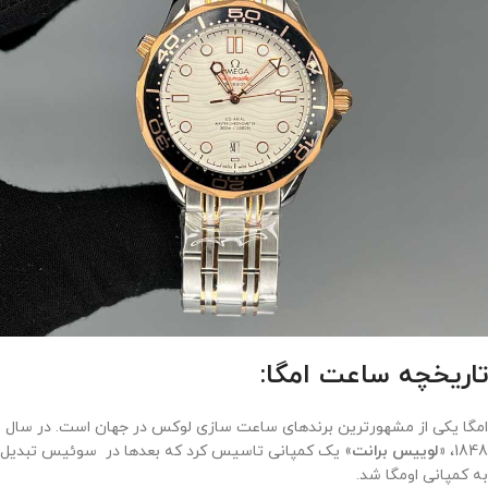
تاریخچه ساعت امگا:
امگا یکی از مشهورترین برندهای ساعت سازی لوکس در جهان است. در سال
1848،
«لوییس برانت
» یک کمپانی تاسیس کرد که بعدها در سوئیس تبدیل
به کمپانی اومگا شد.