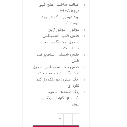
اصالت ساخت : های کپی
درجه A+++
نوع موتور : تک موتوره
اتوماتیک
موتور : موتور ژاپن
جنس قاب : استینلس
استیل ضد زنگ و ضد
حساسیت
جنس شیشه : سافایر ضد
خش
جنس بند : استینلس استیل
ضد زنگ و ضد حساسیت
رنگ اصلی : دو رنگ رز گلد
نقره ای
رنگ صفحه : سفید
یک سال گارانتی رنگ و
موتور