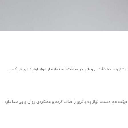
یمستر سیلور صفحه سرمه ای Omega Seamaster S1438 با بالاترین استانداردهای کیفی ساخته شده است. کیفیت +++A شرکتی نشان‌دهنده دقت بی‌نظیر در ساخت، استفاده از مواد اولیه درجه یک، و
رکت مچ دست، نیاز به باتری را حذف کرده و عملکردی روان و بی‌صدا دارد.