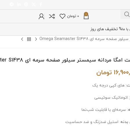
0
0
تومان
% تخفیف های روز
ا ما
 سرمه ای Omega Seamaster S1438
مگا مردانه سیمستر سیلور صفحه سرمه ای Omega Seamaster S1438
16,900
تومان
ت
: های کپی درجه یک
: اتوماتیک سوئیسی
: سرمه‌ای با قابلیت شب‌نما
بدنه
: استیل ضدزنگ و ضد حساسیت