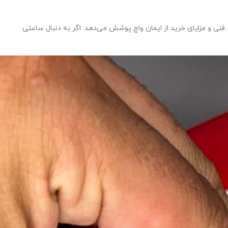
 صفحه سرمه ای Omega Seamaster S1438 را از طراحی و مواد اولیه تا عملکرد فنی و مزایای خرید از ایمان واچ پوشش می‌دهد. اگر به دنبال ساعتی