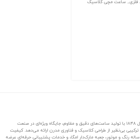
فلزی
,
ساعت مچی کلاسیک
ساعت امگا مردانه سیمستر سیلور صفحه سرمه ای Omega Seamaster S1438 یکی از شاهکارهای برجسته برند سوئیسی امگا (Omega) است که از سال ۱۸۴۸ با تولید ساعت‌های دقیق و مقاوم، جایگاه ویژه‌ای در صنعت
یبی بی‌نظیر از طراحی کلاسیک و فناوری مدرن ارائه می‌دهد. کیفیت
Omega Seamaster S143 با گارانتی یک‌ساله رنگ و موتور، جعبه مارک‌دار امگا، و خدمات پشتیبانی حرفه‌ای عرضه