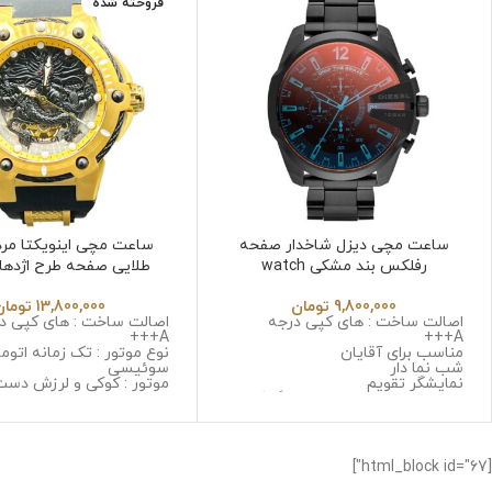
فروخته شده
ساعت مچی دیزل شاخدار صفحه
ساعت مچی اینویکتا مرد
رفلکس بند مشکی watch
Jk6532
diesel2051
9,800,000
تومان
13,800,000
تومان
اصالت ساخت : های کپی درجه
اصالت ساخت : های کپی د
A+++
A+++
مناسب برای آقایان
نوع موتور : تک زمانه اتوم
شب نما دار
سوئیسی
نمایشگر تقویم
موتور : کوکی و لرزش دس
نوع موتور : سه موتوره کرنوگراف
جنس قاب : استینلس است
موتور : میوتا ژاپن
زنگ و ضد حساسیت
جنس قاب : استینلس استیل ضد
جنس شیشه : سافایر ضد
زنگ و ضد حساسیت
جنس بند : رابر
جنس شیشه : صافیر کریستال ضد
قطر صفحه : 53 میلی گرم
[html_block id="67"]
خش
وزن : 237 گرم
جنس بند : استینلس استیل ضد زنگ
مقاومت در برابر آب