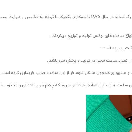
دو شخصیت به نام های ادوارد آگوست و لوئیس اودمار که از کودکی با هم بزرگ شدند در سال 
اع ساعت های لوکس تولید و توزیع میکردند .