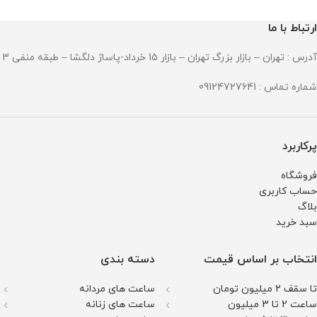
و ضد حساسیت
قطر صفحه : 51میلی متر
ارتباط با ما
وزن : 211 گرم
مقاومت در برابر آب
آدرس : تهران – بازار بزرگ تهران – بازار 15 خرداد-پاساژ دلگشا – طبقه منفی 3 – پلاک 94
شماره تماس : 09124727641
پرکاربرد
فروشگاه
حساب کاربری
بلاگ
سبد خرید
انتخاب بر اساس قیمت
دسته بندی
تا سقف 2 میلیون تومان
ساعت های مردانه
ساعت 2 تا 3 میلیون
ساعت های زنانه