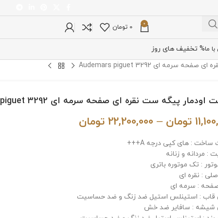
0
0
تومان
% تخفیف های روز
ا ما
سرمه ای Audemars piguet 3292
ودمار پیگه ست نقره ای صفحه سرمه ای Audemars piguet 3292
11,10
تومان
–
22,200,000
تومان
ساخت : های کپی درجه A+++
: مردانه و زنانه
وتور : تک موتوره باتری
لی : نقره ای
فحه : سرمه ای
اب : استینلس استیل ضد زنگ و ضد حساسیت
شیشه : سافایر ضد خش