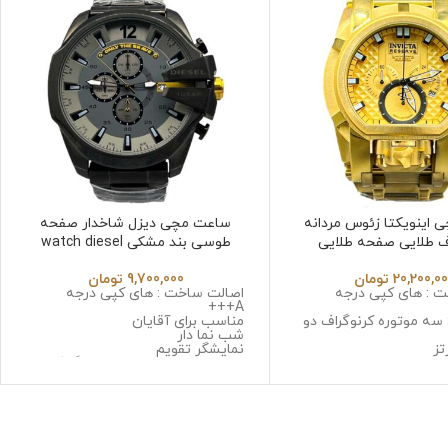
اینویکتا زئوس مردانه
ساعت مچی دیزل شاخدار صفحه
ف طلایی صفحه طلایی
طوسی بند مشکی watch diesel
Invicta Zeus 6
20,200,0
تومان
9,700,000
تومان
 : های کپی درجه
اصالت ساخت : های کپی درجه
A+++
 سه موتوره کرنوگراف دو
مناسب برای آقایان
شب نما دار
تز
نمایشگر تقویم
 استینلس استیل ضد
نوع موتور : سه موتوره کرنوگراف
حساسیت
موتور : میوتا ژاپن
: سافایر ضد خش
جنس قاب : استینلس استیل ضد
 استینلس استیل ضد زنگ
زنگ و ضد حساسیت
سیت
جنس شیشه : صافیر کریستال ضد
گرم
خش
جنس بند : استینلس استیل ضد زنگ