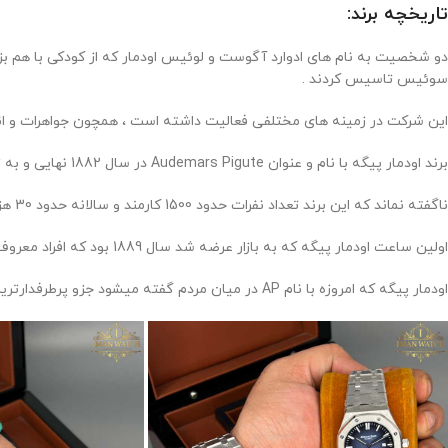
تاریخچه برند:
سوئیس تاسیس کردند .
این شرکت در زمینه های مختلفی فعالیت داشته است ، همچون جواهرات و انو
برند اودمار پیگه با نام و عنوان Audemars Pigute در سال 1882 نهایی و به ثبت رسیده است .
ناگفته نماند که این برند تعداد نفرات حدود 1500 کارمند و سالانه حدود 30 هزار تعداد ساعت مچی در تولید و پخش می باشد .
اولین ساعت اودمار پیگه که به بازار عرضه شد سال 1889 بود که افراد معروف و مشهوری همچون مایکل شوماخر از این ساعت جذاب خریداری کرده است .
اودمار پیگه که امروزه با نام AP در میان مردم گفته میشود جزو پرطرفدارترین ساعت های خارق العاده به شمار میرود که چشم هر بیننده ای را مجذوب خود میکند .