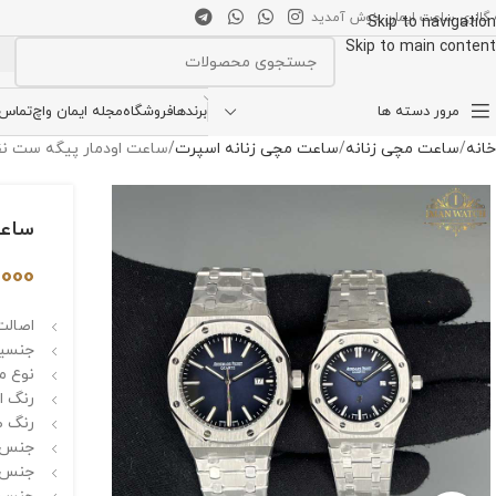
 گالری ساعت ایمان خوش آمدید
Skip to navigation
Skip to main content
انتخاب دسته بندی
مرور دسته ها
برندها
فروشگاه
مجله ایمان واچ
تماس ب
خانه
ساعت مچی زنانه
ساعت مچی زنانه اسپرت
ساعت اودمار پیگه ست نقره ای صفحه 
ساعت ا
0,000
اصالت 
جنسیت 
نوع م
رنگ اص
رنگ ص
جنس ق
جنس 