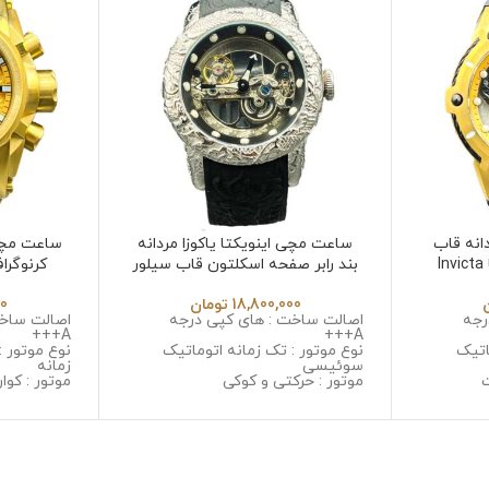
انه قاب
ساعت مچی اینویکتا یاکوزا مردانه
ساعت مچی 
طلایی صفحه طرح اژدها Invicta
بند رابر صفحه اسکلتون قاب سیلور
کرنوگرا
532
Invicta Yakuza 6532
18,800,000
تومان
00
رجه
اصالت ساخت : های کپی درجه
اصالت ساخت
A+++
A+++
اتیک
نوع موتور : تک زمانه اتوماتیک
نوع موتور :
سوئیسی
زمانه
ت
موتور : حرکتی و کوکی
موتور : کوار
یل ضد
جنس قاب : استینلس استیل ضد
جنس قاب :
زنگ و ضد حساسیت
زنگ و ضد 
 خش
جنس شیشه : مینرال گلس با
جنس شیشه 
کیفیت
جنس بند :
جنس بند : رابر
و ضد حسا
قطر صفحه : 45 میلی گرم
قطر صفحه : 53 میلی 
وزن : 128 گرم
وزن : 378 گرم