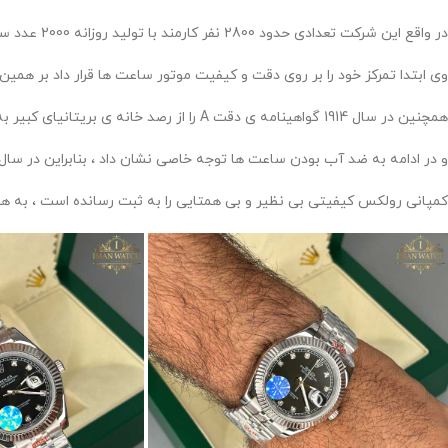
در واقع این شرکت تعدادی حدود 2800 نفر کارمند با تولید روزانه 2000 عدد ساعت مچی را دارا میباشد .
وی ابتدا تمرکز خود را بر روی دقت و کیفیت موتور ساعت ها قرار داد بر همین اساس در سال 1910 گواهینامه ی دقت کرنومتریک به
همچنین در سال 1914 گواهینامه ی دقت A را از رصد خانه ی بریتانیای کبیر به او اعطا گردید .
و در ادامه به ضد آب بودن ساعت ها توجه خاصی نشان داد ، بنابراین در سال 1926 اولین ساعت مچی ضد آب و ضد گرد و غبار را نیز تولید و توزیع کرد 
کمپانی رولکس کیفیتی بی نظیر و بی همتایی را به ثبت رسانده است ، به همی