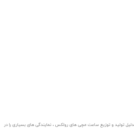
داشت در سن 24 سالگی ، بنیان گذار کمپانی رولکس سال 1908 در لندن شد ، این شرکت بدلیل تولید و توزیع ساعت مچی های رولکس ، نمایندگی های بسیاری را در