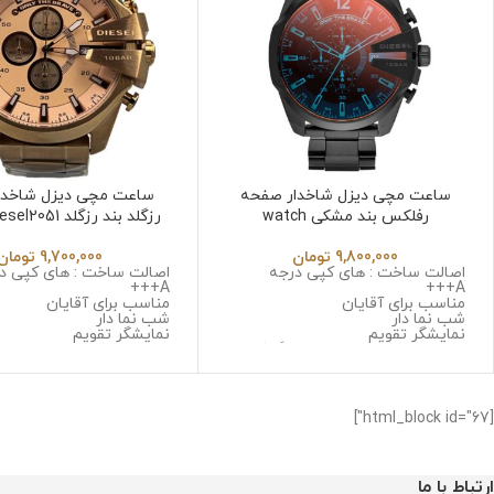
ساعت مچی دیزل شاخدار صفحه
ساعت مچی دیزل شاخدا
رفلکس بند مشکی watch
رزگلد بند رزگلد watch diesel2051
diesel2051
9,800,000
تومان
9,700,000
تومان
اصالت ساخت : های کپی درجه
اصالت ساخت : های کپی د
A+++
A+++
مناسب برای آقایان
مناسب برای آقایان
شب نما دار
شب نما دار
نمایشگر تقویم
نمایشگر تقویم
نوع موتور : سه موتوره کرنوگراف
نوع موتور : سه موتوره کرن
موتور : میوتا ژاپن
موتور : میوتا ژاپن
جنس قاب : استینلس استیل ضد
جنس قاب : استینلس است
زنگ و ضد حساسیت
زنگ و ضد حساسیت
جنس شیشه : صافیر کریستال ضد
جنس شیشه : صافیر کریس
[html_block id="67"]
خش
خش
جنس بند : استینلس استیل ضد زنگ
جنس بند : استینلس استی
و ضد حساسیت
و ضد حساسیت
قطر صفحه : 51میلی متر
قطر صفحه : 51میلی متر
ارتباط با ما
وزن : 211 گرم
وزن : 211 گرم