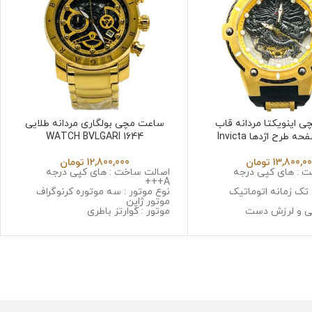
 اینویکتا مردانه قاب
ساعت مچی بولگاری مردانه طلایی
طلایی صفحه طرح اژدها Invicta
WATCH BVLGARI 1644
Jk6532
13,800,0
تومان
12,800,000
تومان
 : های کپی درجه
اصالت ساخت : های کپی درجه
A+++
 تک زمانه اتوماتیک
نوع موتور : سه موتوره کرنوگراف
موتور ژاپن
کی و لرزش دست
موتور : کوارتز باطری
 استینلس استیل ضد
جنس قاب : استینلس استیل ضد
حساسیت
زنگ و ضد حساسیت
: سافایر ضد خش
جنس شیشه : مینرال گلس با
ابر
کیفیت
گرم
جنس بند : استینلس استیل ضد زنگ
و ضد حساسیت
رابر آب
قطر صفحه : 40 میلیمتر
نمایشگر تقویم : دارد
ست زنانه مردانه موجود میباشد