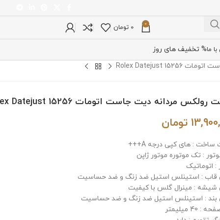
0
0
تومان
% تخفیف های روز
ا ما
Rolex Datejust 1
ولکس مردانه دیت جاست اتومات Rolex Datejust 15256
13,900
تومان
ساخت : های کپی درجه A+++
وتور : تک موتوره موتور ژاپن
: اتوماتیک
اب : استینلس استیل ضد زنگ و ضد حساسیت
یشه : مینرال گلس با کیفیت
ند : استینلس استیل ضد زنگ و ضد حساسیت
: 40 میلیمتر