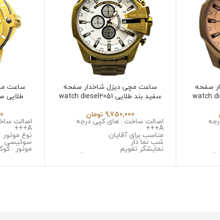
ر صفحه
ساعت مچی دیزل شاخدار صفحه
ساعت مچی
سفید بند طلایی watch diesel2051
9,750,000
تومان
00
رجه
اصالت ساخت : های کپی درجه
اصالت ساخت
A+++
A+++
مناسب برای آقایان
نوع موتور :
شب نما دار
سوئیسی
نمایشگر تقویم
موتور : کو
وگراف
نوع موتور : سه موتوره کرنوگراف
جنس قاب :
موتور : میوتا ژاپن
زنگ و ضد 
یل ضد
جنس قاب : استینلس استیل ضد
جنس شیشه 
زنگ و ضد حساسیت
جنس بند : ر
تال ضد
جنس شیشه : صافیر کریستال ضد
قطر صفحه : 53 میلی 
خش
وزن : 237 گرم
ل ضد زنگ
جنس بند : استینلس استیل ضد زنگ
مقاومت در ب
و ضد حساسیت
قطر صفحه : 51میلی متر
وزن : 211 گرم