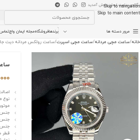
 گالری ساعت ایمان خوش آمدید
Skip to navigation
Skip to main content
انتخاب دسته بندی
مرور دسته ها
برندها
فروشگاه
مجله ایمان واچ
تماس ب
خانه
ساعت مچی مردانه
ساعت مچی اسپرت
ساعت رولکس مردانه دیت جاست اتومات 5256
ساعت ر
,000
اصالت 
نوع م
موتور 
جنس ق
جنس ش
جنس ب
قطر صفحه 