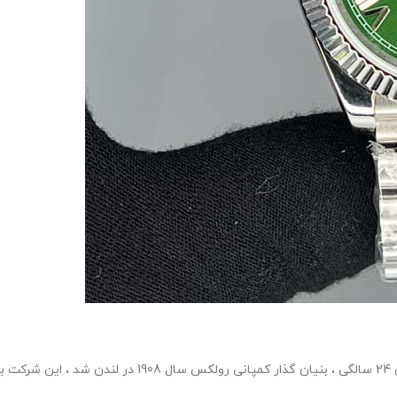
هانس ویلسدورف شخصی با روحیه ی بلند مرتبه و جسوری که 