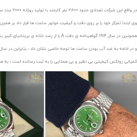
در واقع این شرکت تعدادی حدود 2800 نفر کارمند با تولید روزانه 2000 عدد ساعت مچی را دارا میباشد .
وی ابتدا تمرکز خود را بر روی دقت و کیفیت موتور ساعت ها قرار داد بر همین اساس در سال 1910 گواهینامه ی دقت کرنومتریک به
همچنین در سال 1914 گواهینامه ی دقت A را از رصد خانه ی بریتانیای کبیر به او اعطا گردید .
و در ادامه به ضد آب بودن ساعت ها توجه خاصی نشان داد ، بنابراین در سال 1926 اولین ساعت مچی ضد آب و ضد گرد و غبار را نیز تولید و توزیع کرد 
کمپانی رولکس کیفیتی بی نظیر و بی همتایی را به ثبت رسانده است ، به همی