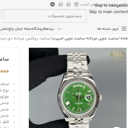
 گالری ساعت ایمان خوش آمدید
Skip to navigation
Skip to main content
انتخاب دسته بندی
مرور دسته ها
برندها
فروشگاه
مجله ایمان واچ
تماس ب
خانه
ساعت مچی مردانه
ساعت مچی اسپرت
ساعت رولکس مردانه دی دیت اتومات te 15255
ساعت ر
,000
اصالت 
نوع م
موتور 
جنس ق
جنس ش
جنس ب
قطر صفحه 