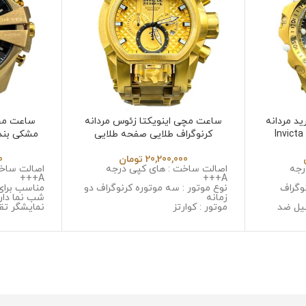
د مردانه
ساعت مچی اینویکتا زئوس مردانه
ساعت مچ
 Invicta Hybrid
کرنوگراف طلایی صفحه طلایی
Invicta Zeus 6532
20,200,000
تومان
0
رجه
اصالت ساخت : های کپی درجه
اصالت ساخت
A+++
A+++
وگراف
نوع موتور : سه موتوره کرنوگراف دو
مناسب برای
زمانه
شب نما دار
یل ضد
موتور : کوارتز
نمایشگر تق
جنس قاب : استینلس استیل ضد
نوع موتور :
 خش
زنگ و ضد حساسیت
موتور : میوت
ل ضد زنگ
جنس شیشه : سافایر ضد خش
جنس قاب :
جنس بند : استینلس استیل ضد زنگ
زنگ و ضد 
و ضد حساسیت
جنس شیشه 
قطر صفحه : 53 میلی گرم
خش
وزن : 378 گرم
جنس بند :
مقاومت در برابر آب
و ضد حسا
قطر صفحه : 51میلی 
وزن : 211 گرم