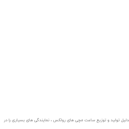
داشت در سن 24 سالگی ، بنیان گذار کمپانی رولکس سال 1908 در لندن شد ، این شرکت بدلیل تولید و توزیع ساعت مچی های رولکس ، نمایندگی های بسیاری را در