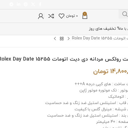
0
0
تومان
% تخفیف های روز
ا ما
Rolex Day Da
ولکس مردانه دی دیت اتومات Rolex Day Date 15255
14,800
تومان
ساخت : های کپی درجه A+++
وتور : تک موتوره موتور ژاپن
: اتوماتیک
اب : استینلس استیل ضد زنگ و ضد حساسیت
یشه : مینرال گلس با کیفیت
ند : استینلس استیل ضد زنگ و ضد حساسیت
: 40 میلیمتر