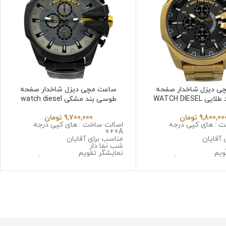
ی دیزل شاخدار صفحه
ساعت مچی دیزل شاخدار صفحه
مشکی بند طلایی WATCH DIESEL
طوسی بند مشکی watch diesel
DZ4960
9,800,00
تومان
9,700,000
تومان
 : های کپی درجه
اصالت ساخت : های کپی درجه
A+++
 آقایان
مناسب برای آقایان
شب نما دار
ویم
نمایشگر تقویم
 سه موتوره کرنوگراف
نوع موتور : سه موتوره کرنوگراف
ا ژاپن
موتور : میوتا ژاپن
 استینلس استیل ضد
جنس قاب : استینلس استیل ضد
حساسیت
زنگ و ضد حساسیت
: صافیر کریستال ضد
جنس شیشه : صافیر کریستال ضد
خش
 استینلس استیل ضد زنگ
جنس بند : استینلس استیل ضد زنگ
سیت
و ضد حساسیت
متر
قطر صفحه : 51میلی متر
وزن : 211 گرم