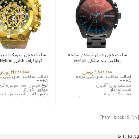
ساعت مچی دیزل شاخدار صفحه
ساعت مچی اینویکتا هیبری
رفلکس بند مشکی watch
کرنوگراف طلایی
6532
diesel2051
9,800,000
تومان
21,200,000
تومان
اصالت ساخت : های کپی درجه
اصالت ساخت : های کپی د
A+++
A+++
مناسب برای آقایان
نوع موتور : سه موتوره کرن
شب نما دار
موتور : کوارتز
نمایشگر تقویم
جنس قاب : استینلس است
نوع موتور : سه موتوره کرنوگراف
زنگ و ضد حساسیت
موتور : میوتا ژاپن
جنس شیشه : سافایر ضد
جنس قاب : استینلس استیل ضد
جنس بند : استینلس استی
زنگ و ضد حساسیت
و ضد حساسیت
جنس شیشه : صافیر کریستال ضد
قطر صفحه : 52 میلی گرم
[html_block id="67"]
خش
وزن : 370 گرم
جنس بند : استینلس استیل ضد زنگ
مقاومت در برابر آب
و ضد حساسیت
قطر صفحه : 51میلی متر
ارتباط با ما
وزن : 211 گرم