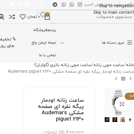
 گالری ساعت ایمان خوش آمدید
Skip to navigation
Skip to main content
0
0
تومان
تخاب دسته بندی
برندها
فروشگاه
% تخفیف
مرور دسته ها
مجله ایمان واچ
های روز
تماس با ما
خانه
ساعت مچی زنانه
ساعت مچی زنانه باتری (کوارتز)
ساعت زنانه اودمار پیگه نقره ای صفحه مشکی Audemars piguet 2130
-1
ساعت زنانه اودمار
برای بزرگنمایی کلیک کنید
پیگه نقره ای صفحه
مشکی Audemars
piguet 2130
15,700,000
تومان