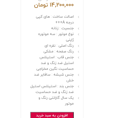
14,200,000
تومان
اصالت ساخت : های کپی
درجه A+++
جنسیت : زنانه
نوع موتور : سه موتوره
ژاپنی
رنگ اصلی : نقره ای
رنگ صفحه : مشکی
جنس قاب : استینلس
استیل ضد زنگ و ضد
حساسیت نگین مخراجی
جنس شیشه : سافایر ضد
خش
جنس بند : استینلس استیل
ضد زنگ و ضد حساسیت
یک سال گارانتی رنگ و
موتور
افزودن به سبد خرید