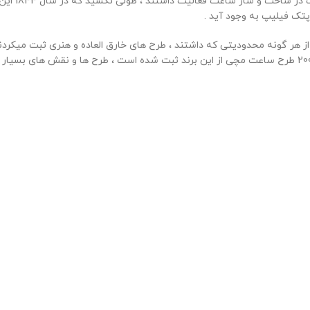
آنتونی پتک
ز هر گونه محدودیتی که داشتند ، طرح های خارق العاده و هنری ثبت میکرد
سالیانه با تعداد نفرات 2000 کارمند حدود 45 هزار ساعت تولید کنند و حدود 200 طرح ساعت مچی از این برند ث