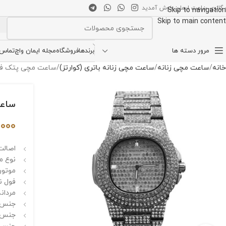
 گالری ساعت ایمان خوش آمدید
Skip to navigation
Skip to main content
انتخاب دسته بندی
مرور دسته ها
برندها
فروشگاه
مجله ایمان واچ
تماس ب
خانه
ساعت مچی زنانه
ساعت مچی زنانه باتری (کوارتز)
ساعت مچی پتک فیلیپ فول نگین مدل q
ساعت مچ
,000
اصالت 
نوع م
موتور 
فول ن
مردانه
جنس ق
جنس ش