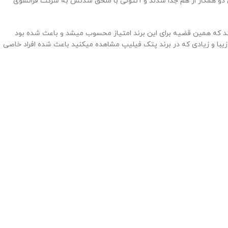
 ، شخصی که طراح ساعت بود با همکاری دستیارش فرانچس زاپک در ساخت و ساز ساعت فعالیت داشتند ، طولی نکشید که در سال 1844 این دو همکار از هم جدا شدند و آنتونی با ملحق شدنش به شرکت فرانسوی
ند که همین قضیه برای این برند امتیاز محسوب میشد و باعث شده بود
بت شده است ، طرح ها و نقش های بسیار زیبا و زیادی که در برند پتک فیلیپ مشاهده میکنید باعث شده افراد خاصی