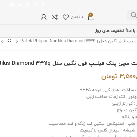
0
0
تومان
% تخفیف های روز
ا ما
Patek Philippe Nautilus Diamond 3391
ی پتک فیلیپ فول نگین مدل Patek Philippe Nautilus Diamond 3391q
3,500
تومان
ساخت : های کپی درجه A+++
وتور : تک زمانه ساخت ژاپن
: کوارتز ژاپنی
گین مخراج
 و زنانه
اب : استینلس استیل ضد زنگ و ضد حساسیت
یشه : مینرال گلس با کیفیت