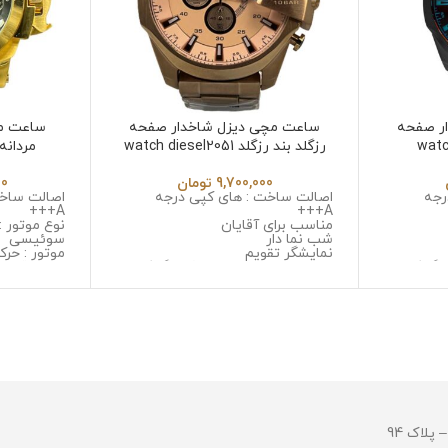
ر صفحه
ساعت مچی دیزل شاخدار صفحه
ساعت مچ
 بند مشکی watch
رزگلد بند رزگلد watch diesel2051
مردانه طلایی
9,700,000
تومان
00
رجه
اصالت ساخت : های کپی درجه
اصالت ساخت
A+++
A+++
مناسب برای آقایان
نوع موتور :
شب نما دار
سوئیسی
نمایشگر تقویم
موتور : حر
وگراف
نوع موتور : سه موتوره کرنوگراف
جنس قاب :
موتور : میوتا ژاپن
زنگ و ضد 
یل ضد
جنس قاب : استینلس استیل ضد
جنس شیشه :
زنگ و ضد حساسیت
کیفیت
تال ضد
جنس شیشه : صافیر کریستال ضد
جنس بند :
خش
و ضد حسا
ل ضد زنگ
جنس بند : استینلس استیل ضد زنگ
قطر صفحه : 55 میلی 
و ضد حساسیت
وزن : 237 گرم
قطر صفحه : 51میلی متر
مقاومت در ب
وزن : 211 گرم
مقاومت در برابر آب