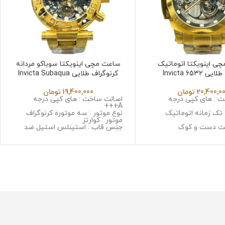
ی اینویکتا اتوماتیک
ساعت مچی اینویکتا سوباکو مردانه
 Invicta 6532
کرنوگراف طلایی Invicta Subaqua
6532
20,400,0
تومان
19,400,000
تومان
 : های کپی درجه
اصالت ساخت : های کپی درجه
A+++
 تک زمانه اتوماتیک
نوع موتور : سه موتوره کرنوگراف
موتور : کوارتز
کت دست و کوک
جنس قاب : استینلس استیل ضد
 استینلس استیل ضد
زنگ و ضد حساسیت
حساسیت
جنس شیشه : سافایر ضد خش
 مینرال گلس با
جنس بند : استینلس استیل ضد زنگ
و ضد حساسیت
 استینلس استیل ضد زنگ
قطر صفحه : 45 میلی گرم
سیت
وزن : 306 گرم
گرم
مقاومت در برابر آب
رابر آب