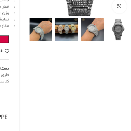
جنس ب
برای بزرگنمایی کلیک کنید
قطر صفحه :
وزن : 128 گر
نمایش
مقاوم
اف
دسته:
فلزی
,
کلاس