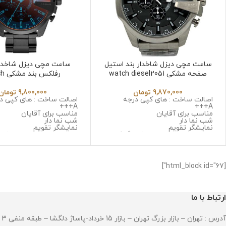
ساعت مچی دیزل شاخدار بند استیل
ساعت مچی دیزل شاخدا
صفحه مشکی watch diesel2051
رفلکس
diesel2051
9,870,000
تومان
9,800,000
تومان
اصالت ساخت : های کپی درجه
اصالت ساخت : های کپی د
A+++
A+++
مناسب برای آقایان
مناسب برای آقایان
شب نما دار
شب نما دار
نمایشگر تقویم
نمایشگر تقویم
نوع موتور : سه موتوره کرنوگراف
نوع موتور : سه موتوره کرن
موتور : میوتا ژاپن
موتور : میوتا ژاپن
جنس قاب : استینلس استیل ضد
جنس قاب : استینلس است
زنگ و ضد حساسیت
زنگ و ضد حساسیت
جنس شیشه : صافیر کریستال ضد
جنس شیشه : صافیر کریس
[html_block id="67"]
خش
خش
جنس بند : استینلس استیل ضد زنگ
جنس بند : استینلس استی
و ضد حساسیت
و ضد حساسیت
قطر صفحه : 51میلی متر
قطر صفحه : 51میلی متر
ارتباط با ما
وزن : 211 گرم
وزن : 211 گرم
مقاومت در برابر آب
مقاومت در برابر آب
آدرس : تهران – بازار بزرگ تهران – بازار 15 خرداد-پاساژ دلگشا – طبقه منفی 3 – پلاک 94