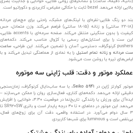
(ثانیه، دقیقه، ساعت) و نشانگرهای رومی طلایی، خوانایی و جذابیت بصری
بالایی ارائه می‌دهد. bezel ثابت با حکاکی مقیاس، کاربردی و دکوراتیو است.
بند دو رنگ طلایی-نقره‌ای با لینک‌های مشبک، راحتی برای مچ‌های مردانه
(۱۸-۲۲ سانتی) و زنانه (۱۵-۱۸ سانتی) فراهم می‌کند. وزن متعادل، حس
کیفیت را بدون سنگینی منتقل می‌کند. صفحه سرمه‌ای با accents طلایی،
این ست را برای استایل‌های رسمی یا کژوال مناسب می‌کند. دکمه‌های
pushers کرنوگراف، دسترسی آسان را تضمین می‌کنند. این طراحی،
ساعت
ت مردانه و زنانه تمام استیل
را به نمادی از هماهنگی تبدیل می‌کند و با
لباس‌های تیره یا روشن ست می‌شود.
عملکرد موتور و دقت: قلب ژاپنی سه موتوره
وتور کوارتز ژاپن در
Seiko 5941
، با سه ساب‌دایال کرنوگراف، زمان‌سنجی
دقیقی ارائه می‌دهد. دکمه‌های کناری، فعال‌سازی روان را ممکن می‌سازند –
ایده‌آل برای ورزش یا رانندگی. تاریخ‌نما در موقعیت ۴:۳۰، خوانایی را افزایش
می‌دهد. این موتور در دماهای ۰ تا ۴۰ درجه پایدار است و باتری SR920SW تا
۳ سال دوام می‌آورد. در استفاده واقعی، دقت آن برای زوج‌های فعال،
بی‌نقص است و luminous برای شب‌ها کاربردی.
راحتی و دوام: آماده برای زندگی مشترک