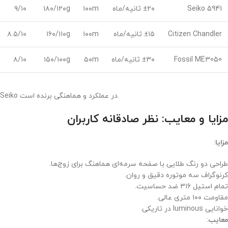
Seiko 5941
±۲۰ ثانیه/ماه
۱۰۰m
۱۸۰/۱۲۰g
۹/۱۰
Citizen Chandler
±۱۵ ثانیه/ماه
۱۰۰m
۱۶۰/۱۱۰g
۸.۵/۱۰
Fossil ME3050
±۳۰ ثانیه/ماه
۵۰m
۱۵۰/۱۰۰g
۸/۱۰
Seiko در عملکرد و هماهنگی برنده است.
مزایا و معایب: نظر صادقانه کاربران
مزایا
:
طراحی دو رنگ طلایی با صفحه سرمه‌ای هماهنگ برای زوج‌ها.
کرنوگراف سه موتوره دقیق و روان.
تمام استیل ۳۱۶ ضد حساسیت.
مقاومت ۱۰۰ متری عالی.
خوانایی luminous در تاریکی.
معایب
: