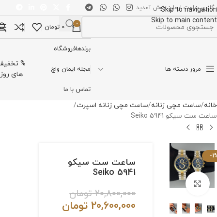
 گالری ساعت ایمان خوش آمدید
Skip to navigation
Skip to main content
0
0
تومان
تخاب دسته بندی
برندها
فروشگاه
% تخفیف
مرور دسته ها
مجله ایمان واچ
های روز
تماس با ما
خانه
ساعت مچی زنانه
ساعت مچی زنانه اسپرت
ساعت ست سیکو Seiko 5941
-1
ساعت ست سیکو
Seiko 5941
برای بزرگنمایی کلیک کنید
20,800,000
تومان
20,600,000
تومان