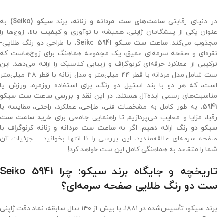
ر دنیای رقابتی
ساعت‌های ست مردانه و زنانه
، برند
سیکو (Seiko)
به
عنوان یکی از پیشگامان ژاپنی، همیشه با نوآوری و کیفیت بالا، زوج‌ها را
جذوب می‌کند.
ساعت ست سیکو Seiko 5941
، با طراحی دو رنگ طلایی-
نقره‌ای و صفحه سرمه‌ای عمیق، یک مجموعه هماهنگ برای زوج‌هاست که
ترکیبی از عملکرد حرفه‌ای کرنوگراف و زیبایی کلاسیک را ارائه می‌دهد. این
ست شامل مدل مردانه با قطر ۴۴ میلی‌متر و مدل زنانه با قطر ۳۸ میلی‌متر
است، که هر دو با بند استیل دو رنگ، برای استفاده روزمره، ورزش یا
ناسبت‌های رسمی ایده‌آل هستند. در این
نقد و بررسی ساعت ست سیکو
5941
، به طور کامل به مشخصات فنی، طراحی، عملکرد، راحتی، مقایسه با
قبا، مزایا و معایب می‌پردازیم تا راهنمایی جامعی برای
خرید ساعت ست
یکو دو رنگ
ارائه دهیم. اگر به
ساعت ست مردانه و زنانه کرنوگراف
با
صفحه سرمه‌ای علاقه‌مندید، این بررسی را تا انتها بخوانید – جزئیات آن
شما را متقاعد به هماهنگی کامل این ست خواهد کرد!
تاریخچه و جایگاه برند سیکو: چرا Seiko 5941
ست دو رنگ طلایی صفحه سرمه‌ای؟
برند سیکو، تأسیس‌شده در ۱۸۸۱، با بیش از ۱۴۰ سال سابقه، نماد دقت ژاپنی