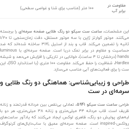
مقاومت در
۱۰۰ متر (مناسب برای شنا و غواصی سطحی)
برابر آب
این مشخصات،
ساعت ست سیکو دو رنگ طلایی صفحه سرمه‌ای
را برجسته
می‌کنند. موتور کوارتز ژاپن با سه موتور مستقل، دقت زمان‌سنجی تا ۱/۲۰
ثانیه را تضمین می‌کند. قاب و بند از استیل ۳۱۶L ساخته شده‌اند که ضد
حساسیت و مقاوم در برابر نمک دریا است. صفحه سرمه‌ای با luminous
hands (درخشان تا ۴ ساعت)، خوانایی در تاریکی را افزایش می‌دهد و شیشه
Hardlex، شفافیت را حفظ می‌کند. مقاومت ۱۰۰ متری (با استاندارد ISO)، این
ست را برای فعالیت‌های آبی مناسب می‌سازد.
طراحی و زیبایی‌شناسی: هماهنگی دو رنگ طلایی و
سرمه‌ای در ست
راحی
ساعت ست سیکو 5941
، تعادلی بی‌نقص بین مردانه قدرتمند و زنانه
ظریف است. قاب مردانه ۴۴ میلی‌متری و زنانه ۳۸ میلی‌متری، هر دو با
لبه‌های پولیش دو رنگ، ظاهری لوکس ایجاد می‌کنند که یادآور ساعت‌های
رولکس-inspired است. صفحه سرمه‌ای عمیق با ساب‌دایال‌های کرنوگراف