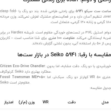
اعت ست سیکو 5941
برای راحتی طراحی شده. بند دو رنگ با clasp fold-
over، تنظیم آسان دارد و در فعالیت‌های مشترک لغزش نمی‌کند. وزن مردانه
۱۸۰ گرمی و زنانه ۱۲۰ گرمی، متعادل است.
دوام: استیل ۳۱۶L در تست‌های خوردگی مقاوم است. شیشه Hardlex در برابر
ربه ایستادگی می‌کند.
مقاومت ۱۰۰ متری
برای شنا مناسب است – کاربران
پس از ۵۰ بار استفاده آبی، بدون نشتی گزارش داده‌اند.
مقایسه با رقبا: Seiko 5941 در بازار ست‌ها
: خورشیدی با دو رنگ. دقت مشابه، اما بدون
Citizen Eco-Drive Chandler
کرنوگراف. Seiko عملکرد بهتری دارد.
: کوارتز دو رنگ. سبک‌تر، اما WR ۵۰ متری.
Fossil Townsman ME3050
Seiko مقاوم‌تر است.
جدول مقایسه:
مدل
دقت
WR
وزن (م/ز)
امتیاز