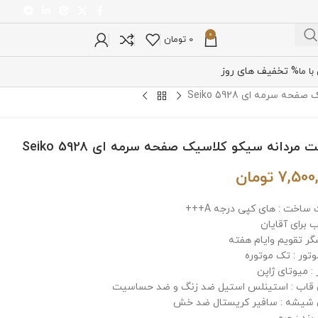
0
0
تومان
% تخفیف های روز
ا ما
 سرمه ای Seiko 5928
مردانه سیکو کلاسیک صفحه سرمه ای Seiko 5928
7,500
تومان
ساخت : های کپی درجه A+++
 برای آقایان
گر تقویم وایام هفته
وتور : تک موتوره
: میوتای ژاپن
اب : استینلس استیل ضد زنگ و ضد حساسیت
یشه : سافیر کریستال ضد خش