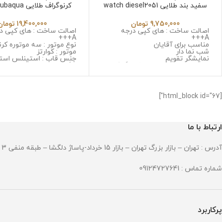
سفید بند طلایی watch diesel2051
کرنوگراف طلایی 
6532
9,750,000
تومان
19,400,000
تومان
اصالت ساخت : های کپی درجه
اصالت ساخت : های کپی د
A+++
A+++
مناسب برای آقایان
نوع موتور : سه موتوره کرن
شب نما دار
موتور : کوارتز
نمایشگر تقویم
جنس قاب : استینلس است
نوع موتور : سه موتوره کرنوگراف
زنگ و ضد حساسیت
موتور : میوتا ژاپن
جنس شیشه : سافایر ضد
جنس قاب : استینلس استیل ضد
جنس بند : استینلس استی
زنگ و ضد حساسیت
و ضد حساسیت
جنس شیشه : صافیر کریستال ضد
قطر صفحه : 45 میلی گرم
[html_block id="67"]
خش
وزن : 306 گرم
جنس بند : استینلس استیل ضد زنگ
مقاومت در برابر آب
و ضد حساسیت
قطر صفحه : 51میلی متر
ارتباط با ما
وزن : 211 گرم
مقاومت در برابر آب
آدرس : تهران – بازار بزرگ تهران – بازار 15 خرداد-پاساژ دلگشا – طبقه منفی 3 – پلاک 94
شماره تماس : 09124727641
پرکاربرد