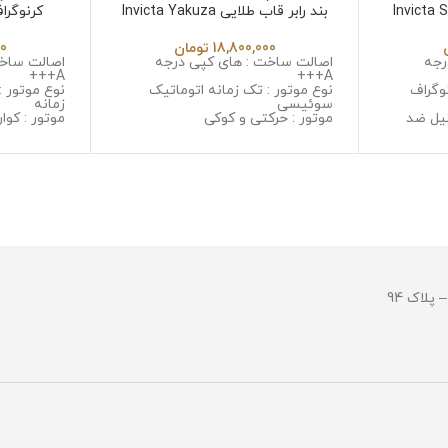
Invicta Subaqua
بند رابر قاب طلایی Invicta Yakuza
کرنوگرا
532
6532
18,800,000
تومان
00
رجه
اصالت ساخت : های کپی درجه
اصالت ساخت
A+++
A+++
وگراف
نوع موتور : تک زمانه اتوماتیک
نوع موتور :
سوئیسی
زمانه
یل ضد
موتور : حرکتی و کوکی
موتور : کوار
جنس قاب : استینلس استیل ضد
جنس قاب :
 خش
زنگ و ضد حساسیت
زنگ و ضد 
ل ضد زنگ
جنس شیشه : مینرال گلس با
جنس شیشه 
کیفیت
جنس بند :
جنس بند : رابر
و ضد حسا
قطر صفحه : 50 میلی گرم
قطر صفحه : 53 میلی 
مقاومت در برابر آب
وزن : 378 گرم
مقاومت در ب