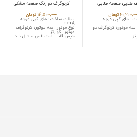
ف طلایی صفحه طلایی
کرنوگراف دو رنگ صفحه مشکی
ROLEX Daytona 255953
Invicta Zeus 6
20,200,0
تومان
14,500,000
تومان
 : های کپی درجه
اصالت ساخت : های کپی درجه
A+++
 سه موتوره کرنوگراف دو
نوع موتور : سه موتوره کرنوگراف
موتور : کوارتز
تز
جنس قاب : استینلس استیل ضد
 استینلس استیل ضد
زنگ و ضد حساسیت
حساسیت
جنس شیشه : مینرال گلس با
: سافایر ضد خش
کیفیت
 استینلس استیل ضد زنگ
جنس بند : استینلس استیل ضد زنگ
سیت
و ضد حساسیت
گرم
قطر صفحه : 42 میلی گرم
وزن : 150 گرم
رابر آب
مقاومت در برابر آب