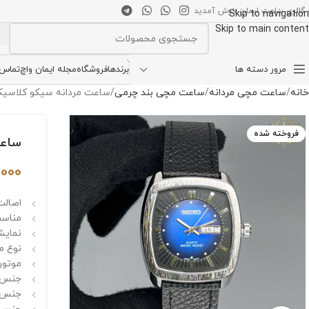
 گالری ساعت ایمان خوش آمدید
Skip to navigation
Skip to main content
انتخاب دسته بندی
مرور دسته ها
برندها
فروشگاه
مجله ایمان واچ
تماس ب
خانه
ساعت مچی مردانه
ساعت مچی بند چرمی
ساعت مردانه سیکو کلاسیک صفحه
فروخته شده
ساعت 
,000
اصالت 
مناسب
نمایش
نوع م
موتور 
جنس ق
جنس ش