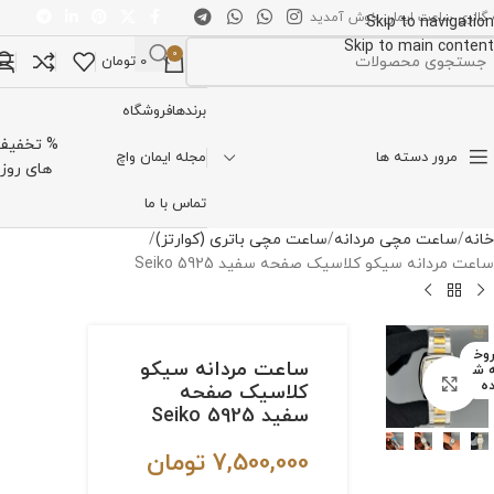
 گالری ساعت ایمان خوش آمدید
Skip to navigation
Skip to main content
0
0
تومان
تخاب دسته بندی
برندها
فروشگاه
% تخفیف
مرور دسته ها
مجله ایمان واچ
های روز
تماس با ما
خانه
ساعت مچی مردانه
ساعت مچی باتری (کوارتز)
ساعت مردانه سیکو کلاسیک صفحه سفید Seiko 5925
وخ
ساعت مردانه سیکو
 ش
برای بزرگنمایی کلیک کنید
ه
کلاسیک صفحه
سفید Seiko 5925
7,500,000
تومان