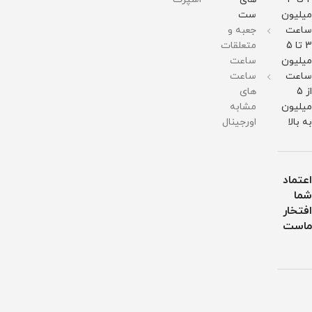
برابر
برابر
میلیون
ست
آب
آب
ساعت
جعبه و
3 تا 5
متعلقات
میلیون
ساعت
ساعت
ساعت
از 5
های
میلیون
مشابه
به بالا
اورجینال
اعتماد
شما
افتخار
ماست