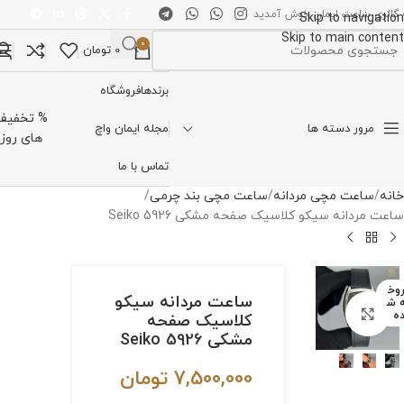
 گالری ساعت ایمان خوش آمدید
Skip to navigation
Skip to main content
0
0
تومان
تخاب دسته بندی
برندها
فروشگاه
% تخفیف
مرور دسته ها
مجله ایمان واچ
های روز
تماس با ما
خانه
ساعت مچی مردانه
ساعت مچی بند چرمی
ساعت مردانه سیکو کلاسیک صفحه مشکی Seiko 5926
وخ
ساعت مردانه سیکو
 ش
برای بزرگنمایی کلیک کنید
ه
کلاسیک صفحه
مشکی Seiko 5926
7,500,000
تومان