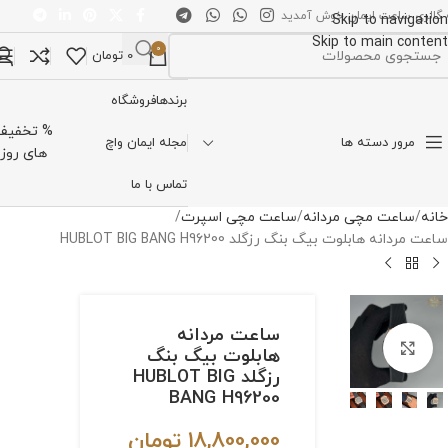
 گالری ساعت ایمان خوش آمدید
Skip to navigation
Skip to main content
0
0
تومان
تخاب دسته بندی
برندها
فروشگاه
% تخفیف
مرور دسته ها
مجله ایمان واچ
های روز
تماس با ما
خانه
ساعت مچی مردانه
ساعت مچی اسپرت
ساعت مردانه هابلوت بیگ بنگ رزگلد HUBLOT BIG BANG H96200
ساعت مردانه
برای بزرگنمایی کلیک کنید
هابلوت بیگ بنگ
رزگلد HUBLOT BIG
BANG H96200
18,800,000
تومان