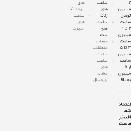
51میلی
51میلی
برابر
2
ساعت
های
متر
متر
آب
میلیون
های
اتوماتیک
وزن :
وزن :
211
211
تومان
زنانه
ساعت
گرم
گرم
ساعت
ساعت
های
مقاومت
مقاومت
در
در
2 تا 3
های
اسپرت
برابر
برابر
میلیون
ست
آب
آب
ساعت
جعبه و
3 تا 5
متعلقات
میلیون
ساعت
ساعت
ساعت
از 5
های
میلیون
مشابه
به بالا
اورجینال
اعتماد
شما
افتخار
ماست