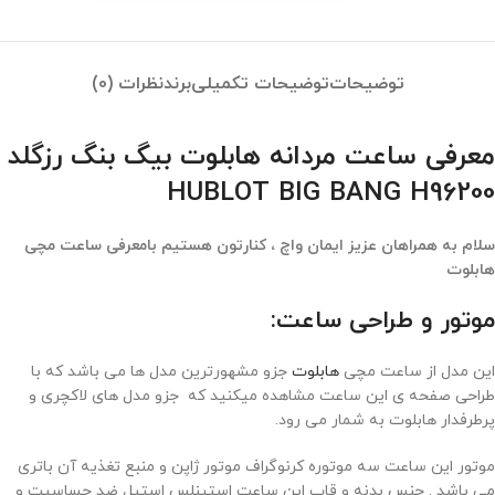
توضیحات
توضیحات تکمیلی
برند
نظرات (0)
معرفی ساعت مردانه هابلوت بیگ بنگ رزگلد
HUBLOT BIG BANG H96200
سلام به همراهان عزیز ایمان واچ ، کنارتون هستیم بامعرفی ساعت مچی
هابلوت
موتور و طراحی ساعت:
این مدل از ساعت مچی
هابلوت
جزو مشهورترین مدل ها می باشد که با
طراحی صفحه ی این ساعت مشاهده میکنید که جزو مدل های لاکچری و
پرطرفدار هابلوت به شمار می رود.
موتور این ساعت سه موتوره کرنوگراف موتور ژاپن و منبع تغذیه آن باتری
می باشد . جنس بدنه و قاب این ساعت استینلس استیل ضد حساسیت و