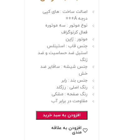
اصالت ساخت : های کپی
درجه A+++
نوع موتور : سه موتوره
فعال کرنوگراف
موتور : ژاپن
جنس قاب : استینلس
استیل ضد حساسیت و ضد
زنگ
جنس شیشه : سافایر ضد
خش
جنس بند : رابر
رنگ اصلی : رزگلد
رنگ صفحه : مشکی
مقاومت در برابر آب
افزودن به سبد خرید
افزودن به علاقه
مندی