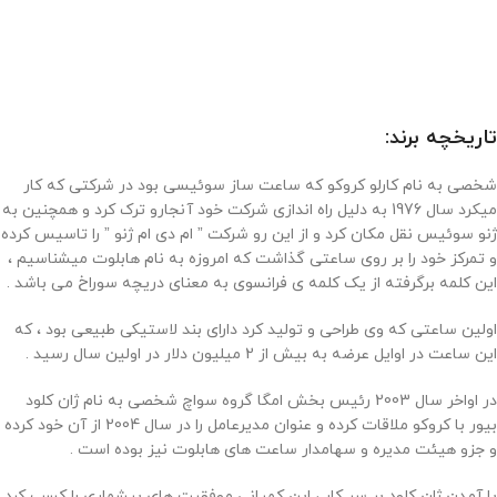
تاریخچه برند:
شخصی به نام کارلو کروکو که ساعت ساز سوئیسی بود در شرکتی که کار
میکرد سال 1976 به دلیل راه اندازی شرکت خود آنجارو ترک کرد و همچنین به
ژنو سوئیس نقل مکان کرد و از این رو شرکت ” ام دی ام ژنو ” را تاسیس کرده
و تمرکز خود را بر روی ساعتی گذاشت که امروزه به نام هابلوت میشناسیم ،
این کلمه برگرفته از یک کلمه ی فرانسوی به معنای دریچه سوراخ می باشد .
اولین ساعتی که وی طراحی و تولید کرد دارای بند لاستیکی طبیعی بود ، که
این ساعت در اوایل عرضه به بیش از 2 میلیون دلار در اولین سال رسید .
در اواخر سال 2003 رئیس بخش امگا گروه سواچ شخصی به نام ژان کلود
بیور با کروکو ملاقات کرده و عنوان مدیرعامل را در سال 2004 از آن خود کرده
و جزو هیئت مدیره و سهامدار ساعت های هابلوت نیز بوده است .
با آمدن ژان کلود بر سر کار ، این کمپانی موفقیت های بیشماری را کسب کرد