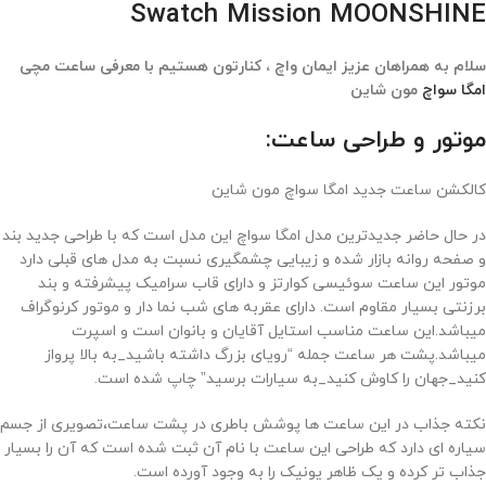
Swatch Mission MOONSHINE
سلام به همراهان عزیز ایمان واچ ، کنارتون هستیم با معرفی ساعت مچی
امگا سواچ
مون شاین
موتور و طراحی ساعت:
کالکشن ساعت جدید امگا سواچ مون شاین
در حال حاضر جدیدترین مدل امگا سواچ این مدل است که با طراحی جدید بند
و صفحه روانه بازار شده و زیبایی چشمگیری نسبت به مدل های قبلی دارد
موتور این ساعت سوئیسی کوارتز و دارای قاب سرامیک پیشرفته و بند
برزنتی بسیار مقاوم است. دارای عقربه های شب نما دار و موتور کرنوگراف
میباشد.این ساعت مناسب استایل آقایان و بانوان است و اسپرت
میباشد.پشت هر ساعت جمله “رویای بزرگ داشته باشید_به بالا پرواز
کنید_جهان را کاوش کنید_به سیارات برسید” چاپ شده است.
نکته جذاب در این ساعت ها پوشش باطری در پشت ساعت،تصویری از جسم
سیاره ای دارد که طراحی این ساعت با نام آن ثبت شده است که آن را بسیار
جذاب تر کرده و یک ظاهر یونیک را به وجود آورده است.