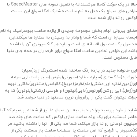
حالا در یک حرکت کاملا هوشمندانه با تلفیق نمونه های SpeedMaster با
طراحی های سواچ یک مدل به نام ساعت مشترک امگا سواچ این ساعت
لوکس روانه بازار شده است.
فضای بیرونی الهام بخش مجموعه جدیدی از یازده ساعت بیوسرامیک به نام
اجسام سیاره ای است که شما را وادار به رسیدن به ستاره ها میکند.این
محصول یک محصول افسانه ای است و باید هر کلکسیونری آن را داشته
باشد.این طراحی نمادین ساعت امگا سواچ برای طرفداران در همه جای دنیا
قابل دسترس است.
این خانواده جدید در یازده رنگ ساخته شده است.رنگ زرد(سیاره
خورشید)،خاکستری(سیاره عطارد)،صورتی(ونوس)،سبز پاستیلی_سرمه
ای(زمین)،نقره ای_مشگی(ماه)،قرمز(مریخ)،کالباسی(مشتری)،خاکی_قهوه
ای(زحل)،آبی روشن(اورانوس)،آبی(نپتون) و طوسی زرشکی(پلوتون) که به
جرات میتوان گفت یکی از پرفروش ترین ساعتها در دنیا خواهد شد.
شاید از خود بپرسید چرا در جواب به این سوال ما نیز از شما میپرسیم که آیا
حاضر نیستید برای یک برند ساعت سازی لوکس که ساعت های چند صد
میلیون تومانی روانه بازار میکند، شما هم یکی از آنها را داشته باشید هر
کلکسیونر یا افرادی که اهل ساعت یا اصطلاحا ساعت باز هستند، یکی از