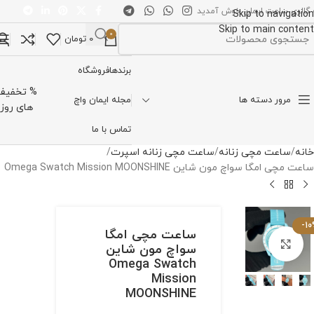
 گالری ساعت ایمان خوش آمدید
Skip to navigation
Skip to main content
0
0
تومان
تخاب دسته بندی
برندها
فروشگاه
% تخفیف
مرور دسته ها
مجله ایمان واچ
های روز
تماس با ما
خانه
ساعت مچی زنانه
ساعت مچی زنانه اسپرت
ساعت مچی امگا سواچ مون شاین Omega Swatch Mission MOONSHINE
-1
ساعت مچی امگا
برای بزرگنمایی کلیک کنید
سواچ مون شاین
Omega Swatch
Mission
MOONSHINE