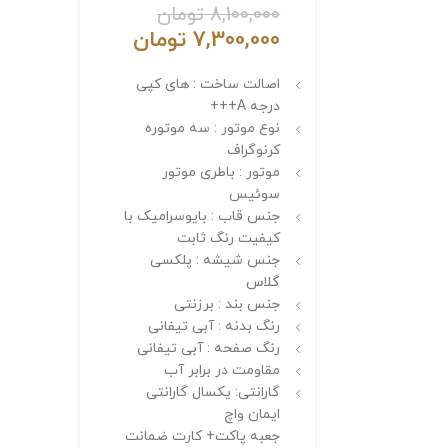
8,100,000
تومان
7,300,000
تومان
اصالت ساخت : های کپی
درجه A+++
نوع موتور : سه موتوره
کرنوگراف
موتور : باطری موتور
سوئیس
جنس قاب : بایوسرامیک با
کیفیت رنگ ثابت
جنس شیشه : پلکسی
گلاس
جنس بند : برزنتی
رنگ بدنه : آبی تیفانی
رنگ صفحه : آبی تیفانی
مقاومت در برابر آب
گارانتی: یکسال گارانتی
ایمان واچ
جعبه پاکت+ کارت ضمانت