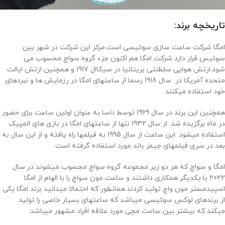
تاریخچه برند:
امگا شرکت ساعت سازی سوئیسی است.مرکز این شرکت در شهر بین
سوئیس قرار دارد شرکت امگا هم اکنون جزء گروه سواچ محسوب می
شود.ارتش هوایی سلطنتی بریتانیا در سیکاال 1917 و همچنین ارتش ایالت
متحده آمریکا در سال 1918 رسما از ساعتهای امگا در رزمایش ها و نبردهای
خود استفاده میکنند.
همچنین این برند در سال 1969 توسط ناسا به عنوان اولین ساعت برای حضور
در ماه برگزیده شد. از سال 1932 تنها از ساعتهای امگا در بازی های المپیک
استفاده میشود. این ساعت از سال 1995 به فیلمها راه یافته و از این سال به
بعد در سری فیلمهای جیمز باند مورد استفاده گرفته است.
امگا و سواچ که هر دو زیر مجموعه گروه سواچ مجسوب میشوند در سال
2022 با یکدیگر همکاری داشتند و ساعت مون سواچ را با الهام از امگا
اسپیدمستر مون واچ تولید کردند.همانطور که احتمالا میدانید برند امگا یکی
از برندهای لوکس سوئیسی میباشد که ساعتهای بسیار خاصی را تولید
میکند که بیشتر بین ساعت مچی مورد علاقه افراد مشهور میباشد.