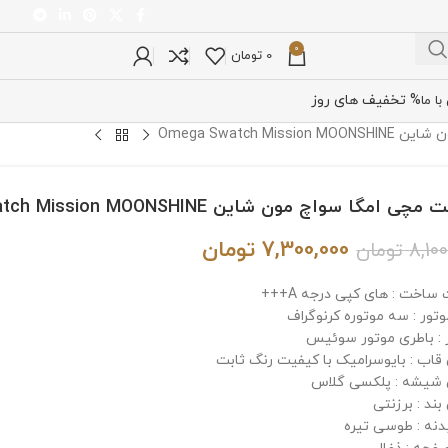
0
0
تومان
% تخفیف های روز
ا ما
Omega Swatch M
ی امگا سواچ مون شاین Omega Swatch Mission MOONSHINE
7,300,000
تومان
8,10
تومان
ساخت : های کپی درجه A+++
وتور : سه موتوره کرنوگراف
 : باطری موتور سوئیس
اب : بایوسرامیک با کیفیت رنگ ثابت
شیشه : پلکسی گلاس
ند : برزنتی
دنه : طوسی تیره