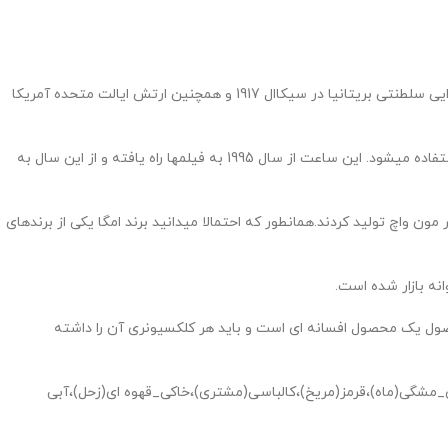
امگا شرکت ساعت سازی سوئیسی است.مرکز این شرکت در شهر بین سوئیس قرار دارد شرکت امگا هم اکنون جزء گروه سواچ محسوب می شود.ارتش هوایی سلطنتی بریتانیا در سیکاال 1917 و همچنین ارتش ایالت متحده آمریکا
همچنین این برند در سال 1969 توسط ناسا به عنوان اولین ساعت برای حضور در ماه برگزیده شد. از سال 1932 تنها از ساعتهای امگا در بازی های المپیک استفاده میشود. این ساعت از سال 1995 به فیلمها راه یافته و از این سال به
اچ را با الهام از امگا اسپیدمستر مون واچ تولید کردند.همانطور که احتمالا میدانید برند امگا یکی از برندهای
صول یک محصول افسانه ای است و باید هر کلکسیونری آن را داشته
_مشگی(ماه)،قرمز(مریخ)،کالباسی(مشتری)،خاکی_قهوه ای(زحل)،آبی