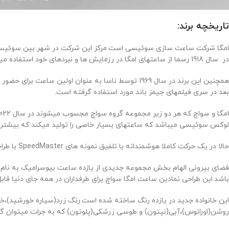
تاریخچه برند:
در سال 1918 رسما از ساعتهای امگا در رزمایش ها و نبردهای خود استفاده میکنند.
بعد در سری فیلمهای جیمز باند مورد استفاده گرفته است.
لوکس سوئیسی میباشد که ساعتهای بسیار خاصی را تولید میکند که بیشتر ب
حالا در یک حرکت کاملا هوشمندانه با تلفیق نمونه های SpeedMaster با طراحی های سواچ یک مدل به نام ساعت مشترک امگا سواچ این ساعت لوکس روانه بازار شده است.
فضای بیرونی الهام بخش مجموعه جدیدی از یازده ساعت بیوسرامیک به نام ا
باشد.این طراحی نمادین ساعت امگا سواچ برای طرفداران در همه جای دنیا ق
این خانواده جدید در یازده رنگ ساخته شده است.رنگ زرد(سیاره خورشید)،
روشن(اورانوس)،آبی(نپتون) و طوسی زرشکی(پلوتون) که به جرات میتوان گفت