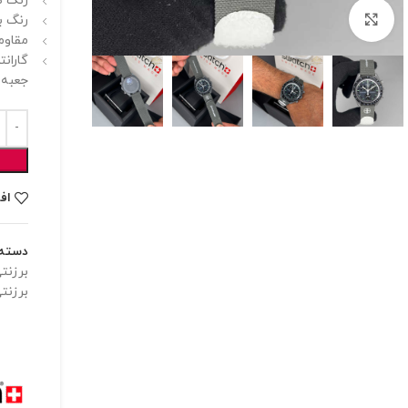
رنگ ص
برای بزرگنمایی کلیک کنید
رنگ ب
مقاوم
گارانت
جعبه 
اف
دسته:
برزنت
برزنت