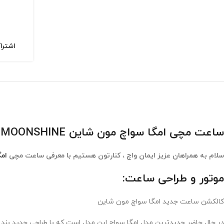
اشترا
ساعت مچی امگا سواچ مون شاین Omega Swatch Mission MOONSHINE
سلام به همراهان عزیز ایمان واچ ، کنارتون هستیم با معرفی ساعت مچی
امگ
موتور و طراحی ساعت:
کالکشن ساعت جدید امگا سواچ مون شاین
در حال حاضر جدیدترین مدل امگا سواچ این مدل است که با طراحی جدید بند 