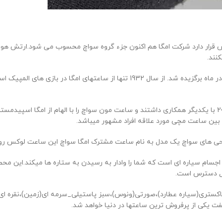
امگا و سواچ که هر دو زیر مجموعه گروه سواچ مجسوب میشوند در سال 2022 با یکدیگر همکاری داشتند و ساعت مون سو
ین ساعت مچی مورد علاقه افراد مشهور میباشد.
جسام سیاره ای است که شما را وادار به رسیدن به ستاره ها میکند.این مح
ابل دسترس است.
خاکستری(سیاره عطارد)،صورتی(ونوس)،سبز پاستیلی_سرمه ای(زمین)،نقره ای
 یکی از پرفروش ترین ساعتها در دنیا خواهد شد.