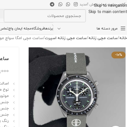
 گالری ساعت ایمان خوش آمدید
Skip to navigation
Skip to main content
انتخاب دسته بندی
مرور دسته ها
برندها
فروشگاه
مجله ایمان واچ
تماس ب
خانه
ساعت مچی زنانه
ساعت مچی زنانه اسپرت
ساعت مچی امگا سواچ مون شاین ission MOONSHINE
-10%
ساعت مچ
0,000
اصالت 
نوع م
موتور
جنس ق
جنس 
جنس ب
رنگ ب