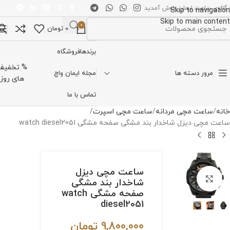
 گالری ساعت ایمان خوش آمدید
Skip to navigation
Skip to main content
0
0
تومان
تخاب دسته بندی
برندها
فروشگاه
% تخفیف
مرور دسته ها
مجله ایمان واچ
های روز
تماس با ما
خانه
ساعت مچی مردانه
ساعت مچی اسپرت
ساعت مچی دیزل شاخدار بند مشگی صفحه مشگی watch diesel2051
ساعت مچی دیزل
برای بزرگنمایی کلیک کنید
شاخدار بند مشگی
صفحه مشگی watch
diesel2051
9,800,000
تومان