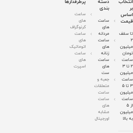
انتخاب
دسته
پرطرفدارها
میلی
میلی
گرم
حساسیت
: 42
گرم
گرم
وزن :
قطر
میلی
بر
بندی
وزن :
وزن :
128
صفحه
گرم
ساعت
اساس
306
370
گرم
: 40
وزن :
گرم
گرم
مقاومت
میلیمتر
150
ساعت
های
قیمت
مقاومت
مقاومت
در
نمایشگر
گرم
های
کرنوگراف
در
در
برابر
تقویم
مقاومت
برابر
برابر
آب
: دارد
در
تا سقف
مردانه
ساعت
آب
آب
ست
برابر
زنانه
آب
2
ساعت
های
مردانه
میلیون
های
اتوماتیک
موجود
میباشد
تومان
زنانه
ساعت
ساعت
ساعت
های
2 تا 3
های
اسپرت
میلیون
ست
ساعت
جعبه و
3 تا 5
متعلقات
میلیون
ساعت
ساعت
ساعت
از 5
های
میلیون
مشابه
به بالا
اورجینال