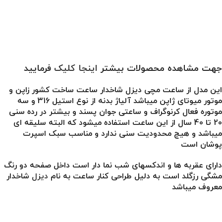
جهت مشاهده محصولات بیشتر
اینجا کلیک
فرمایید
این مدل از ساعت مچی دیزل شاخدار ساعت ساخت کشور زاپن و
موتور میوتای ژاپن میباشد آلیاژ بدنه از نوع استیل 316 و سه
موتوره فعال کرنوگراف و ساعتی جوان پسند و بیشتر در رده سنی
20 تا 40 سال از این ساعت استفاده میشود که البته سلیقه ای
میباشد و هیچ محدودیت سنی ندارد و مناسب سبک اسپرت
پوشان است
دارای عقربه ها و اندکسهای شب نما دار است داخل صفحه دو رنگ
مشگی رزگلد است به دلیل طراحی کنار ساعت به نام
دیزل
شاخدار
معروف میباشد