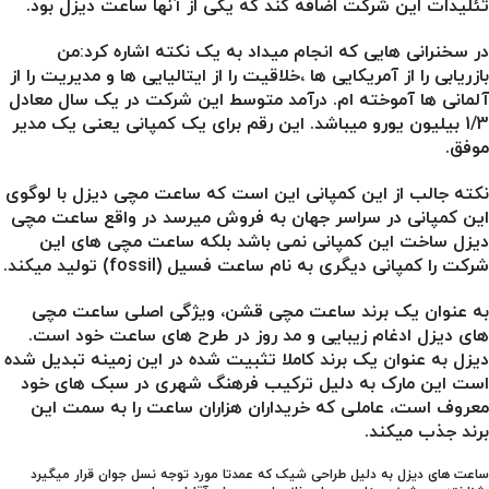
تئلیدات این شرکت اضافه کند که یکی از آنها ساعت دیزل بود.
در سخنرانی هایی که انجام میداد به یک نکته اشاره کرد:من
بازریابی را از آمریکایی ها ،خلاقیت را از ایتالیایی ها و مدیریت را از
آلمانی ها آموخته ام. درآمد متوسط این شرکت در یک سال معادل
1/3 بیلیون یورو میباشد. این رقم برای یک کمپانی یعنی یک مدیر
موفق.
نکته جالب از این کمپانی این است که ساعت مچی دیزل با لوگوی
این کمپانی در سراسر جهان به فروش میرسد در واقع ساعت مچی
دیزل ساخت این کمپانی نمی باشد بلکه ساعت مچی های این
شرکت را کمپانی دیگری به نام ساعت فسیل (fossil) تولید میکند.
به عنوان یک برند ساعت مچی قشن، ویژگی اصلی ساعت مچی
های دیزل ادغام زیبایی و مد روز در طرح های ساعت خود است.
دیزل به عنوان یک برند کاملا تثبیت شده در این زمینه تبدیل شده
است این مارک به دلیل ترکیب فرهنگ شهری در سبک های خود
معروف است، عاملی که خریداران هزاران ساعت را به سمت این
برند جذب میکند.
ساعت های دیزل به دلیل طراحی شیک که عمدتا مورد توجه نسل جوان قرار میگیرد