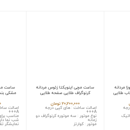
ا مردانه
ساعت مچی اینویکتا زئوس مردانه
ساعت مچ
اب طلایی
کرنوگراف طلایی صفحه طلایی
Invicta Zeus 6532
Invi
20,200,000
تومان
0
رجه
اصالت ساخت : های کپی درجه
اصالت ساخت
A+++
A+++
اتیک
نوع موتور : سه موتوره کرنوگراف دو
مناسب برای
زمانه
شب نما دار
موتور : کوارتز
نمایشگر تق
یل ضد
جنس قاب : استینلس استیل ضد
نوع موتور :