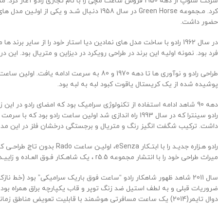
حضور داشت.
در سال 1962 رادو با ساخت مدل های نمادین دیا استار خود را از سا
فرد بود. نمونه اولیه این برند در طراحی رویکرد در دیزاین و متریال بود. ای
پوشیده شده از یک کریستال یاقوت کبود لبه به لبه بود
.
داشت. ترکیب شگفت انگیز رنگ و متریال و برجستگی درخشان فلز در این مدل 
میراث طراحی خود را با انتشار مجموعه r5.5 ، یک شاهـکار فـوق العـاده و زاییـده ایـده طـراح مـشـهور انگلیـسی، جـاسپـر مـوریـسون، ارج نهـاد.
ضروریات قبلی و به لطف استیل ضد زنگ توپر و قاب یکپارچه براق همراه بود.
دوال تایمر(2014) یک ساعت مسافرتی هوشمند با قابلیت تعویض مناطق زمانی به صورت لمسی. در سال 2015 رادو از تکنولوژی سرامیک قهوه ای شکلاتی پرده برداری کرد مدلی که به تکنولوژی سرامیک های رنگی این برند اضافه شد.