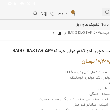
0
0
تومان
% تخفیف های روز
ا ما
RADO DIAS
چی رادو تخم مرغی مردانهRADO DIASTAR 523
10,200
تومان
ساخت : های کپی درجه A+++
وتور : تک موتوره اتوماتیک
 طلایی
فحه : مشگی
اب : استینلس استیل ضد زنگ و ضد حساسیت
شیشه : سافایر ضد خش