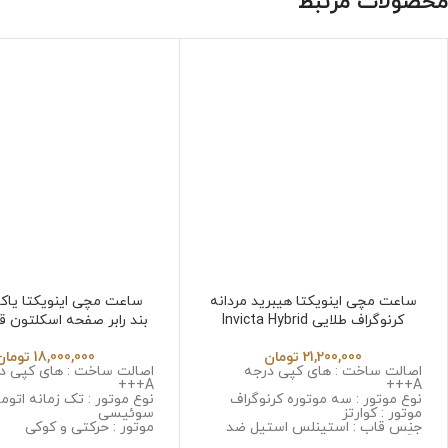
محصولات مرتبط
ساعت مچی اینویکتا هیبرید مردانه
ساعت مچی اینویکتا یاکوز
کرنوگراف طلایی Invicta Hybrid
بند رابر صفحه اسکلتون ق
cta Yakuza 6532 in
6532
21,200,000
تومان
18,000,000
تومان
اصالت ساخت : های کپی درجه
اصالت ساخت : های کپی د
A+++
A+++
نوع موتور : سه موتوره کرنوگراف
نوع موتور : تک زمانه اتوم
موتور : کوارتز
سوئیسی
جنس قاب : استینلس استیل ضد
موتور : حرکتی و کوکی
زنگ و ضد حساسیت
جنس قاب : استینلس است