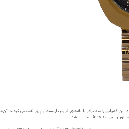
در Lengnau، واقع در سوئیس، آغاز نمود. این کمپانی را سه برادر با نام‌‌های فریتز، ارنست و وِرنِر 