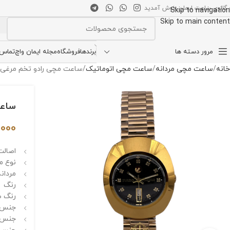
 گالری ساعت ایمان خوش آمدید
Skip to navigation
Skip to main content
انتخاب دسته بندی
مرور دسته ها
برندها
فروشگاه
مجله ایمان واچ
تماس ب
خانه
ساعت مچی مردانه
ساعت مچی اتوماتیک
ساعت مچی رادو تخم مرغی مردانهTAR 523
ساعت م
,000
اصالت 
نوع م
مردانه
رنگ :
رنگ ص
جنس ق
جنس 