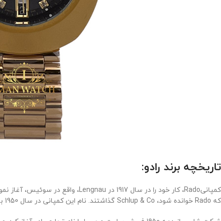
تاریخچه برند رادو:
کمپانیRado، کار خود را در سال 1917 
که Rado خوانده شود، Schlup & Co گذاشتند. نام این کمپانی در سال 1950 به طور رسمی به Rado تغییر یافت.