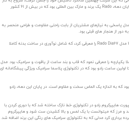
وش ساعت مچی را با نام تجاری رادو آغاز كرد. مجموعه نمادین اسب طلایی (Golden Horse) اولین بار در سال 1957، همان سالی که این شرکت چهلمین سالگرد تاسیس خود را جشن گرفت، شروع به کار
کرد. مـجموعه Green Horse در سال 1958 دنـبال شـد و یکی از اولـین مدل های Rado بـود کـه با قابـلیت مقاومت در برابر آب خود را به بازار عرضه کرد. در پایان دهه، Rado یک برند و مارک بین المللی بود که در بیش از 61 کشور
 این مدل پاسخی به نیازهای مشتریان از بابت راحتی مقاومت و طراحی منحصر به
 دور از هنجار های قبلی بود.
طراحی رادو و نوآوری ها تا دهه 1970 و 80 به سرعت ادامه یافت. اولین ساعت طلایی رنگ مدل DiaStar خود را در سال 1972 به بازار عرضه کرد. در سال 1976 مدل Rado Dia67 را معرفی کرد، که شامل نوآوری در ساخت بدنه کاملا
امیک بود که امضای رادو در این زمینه به شمار می آمد. راه اندازی رادو سرامیکی در سال 1990 به دنیا مدلی کاملا یکپارچه را معرفی نمود که قاب و بند ساعت از یاقوت و سرامیک بود. مدل
ال 1993 راه اندازی شد اولین ساعت رادو بود که با سرمت (فلزی که از آلیاژ تیتانیوم و سرامیک است) ساخته شد. در سال 1998 سرامیکا اولین ساعت رادو بود که در تکنولوژی پلاسما سرامیک ویژگی پیشگامانه ای
 ۲۰۰۲، مـدل V10K به بازار آمد، این ساعـت از الماس ساخته شـده بود که به اندازه یک الماس سخت و مقاوم است. در پایان این دهه، رادو
هکار رادو “ساعت فوق باریک سرامیکی” بود (خط نازک حقیقی). معیارهایی در اندازه باور نکردنی 5 میلی متر. در سال 2012 مدل اسپورت هایپرکروم رادو در تکنولوژی خط نازک ساخته شد که با دوری کردن با
 حد و مرز که میتوانست با یک لمس و بالا کشیدن ست شود و هایپرکروم