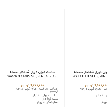
ی دیزل شاخدار صفحه
ساعت مچی دیزل شاخدار صفحه
مشکی بند طلایی WATCH DIESEL
سفید بند طلایی watch diesel2051
DZ4960
9,800,00
تومان
9,700,000
تومان
 : های کپی درجه
اصالت ساخت : های کپی درجه
A+++
 آقایان
مناسب برای آقایان
شب نما دار
ویم
نمایشگر تقویم
 سه موتوره کرنوگراف
نوع موتور : سه موتوره کرنوگراف