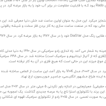
شركت شلوپ از دهه 1950 فر
یر برند ها متمایز میکرد. این مدل به عنوان اولین ساعت ضد خش دنیا معرفی شد.
ن در حالی بود که در صنعت ساعت سازی به کار بردن فلز سخت و شیشه یاقوتی به
دهه 90 شاهد ادامه استفاده از تکنولوژی سر
رادو سینترا که در س
موج میزند این در حالی است که هیچ فلزی در آن به کار نرفته است.
رادو هـزاره جدیـد را با ابتـکار eSenza، اولیـن ساعت Rado بدون تاج طراحـی کـرد. در سـال
سال 2011 شاهد ظهور شا
 این برند با تکنولوژی اسنزا تاچ پا به عرصه جدیدی گذاشت. یک اعجوبه بی