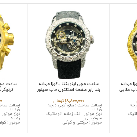
ا مردانه
ساعت مچی اینویکتا یاکوزا مردانه
ساعت مچی 
اب طلایی
بند رابر صفحه اسکلتون قاب سیلور
کرنوگرا
532
Invicta Yakuza 6532
Invi
18,800,000
تومان
00
رجه
اصالت ساخت : های کپی درجه
اصالت ساخت
A+++
A+++
اتیک
نوع موتور : تک زمانه اتوماتیک
نوع موتور :
سوئیسی
زمانه
موتور : حرکتی و کوکی
موتور : کوار
یل ضد
جنس قاب : استینلس استیل ضد
جنس قاب :
زنگ و ضد حساسیت
زنگ و ضد 
با
جنس شیشه : مینرال گلس با
جنس شیشه 