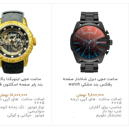
ساعت مچی دیزل شاخدار صفحه
ساعت مچی اینویکتا یاکوز
رفلکس بند مشکی watch
بند رابر صفحه اسکلتون ق
cta Yakuza 6532 in
diesel2051
9,800,000
تومان
18,000,000
تومان
اصالت ساخت : های کپی درجه
اصالت ساخت : های کپی د
A+++
A+++
مناسب برای آقایان
نوع موتور : تک زمانه اتوم
شب نما دار
سوئیسی
نمایشگر تقویم
موتور : حرکتی و کوکی
نوع موتور : سه موتوره کرنوگراف
جنس قاب : استینلس است
موتور : میوتا ژاپن
زنگ و ضد حساسیت
جنس قاب : استینلس استیل ضد
جنس شیشه : مینرال گلس 