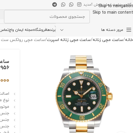
 گالری ساعت ایمان خوش آمدید
Skip to navigation
Skip to main content
انتخاب دسته بندی
مرور دسته ها
برندها
فروشگاه
مجله ایمان واچ
تماس ب
خانه
ساعت مچی زنانه
ساعت مچی زنانه اسپرت
ساعت مچی رولکس ست ساب مارینر اتوم
4956
,000
اصالت 
نوع م
موتور 
جنس ق
جنس ش
جنس ب
قطر صفحه