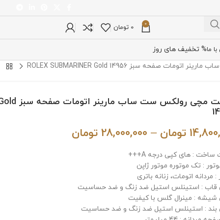
0
0
تومان
% تخفیف های روز
ا ما
ات صفحه سبز ROLEX SUBMARINER Gold 14956
ساعت مچی رو
1
14,800
تومان
–
28,000,000
تومان
ساخت : های کپی درجه A+++
وتور : تک موتوره موتور ژاپن
: مردانه اتومات، زنانه باتری
اب : استینلس استیل ضد زنگ و ضد حساسیت
یشه : مینرال گلس با کیفیت
ند : استینلس استیل ضد زنگ و ضد حساسیت
 مردانه : 44 میلیمتر