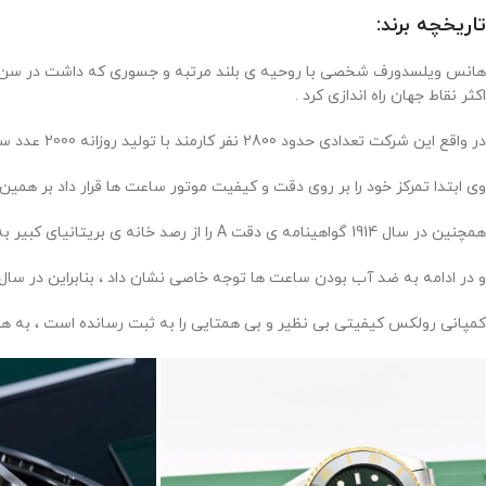
تاریخچه برند:
اکثر نقاط جهان راه اندازی کرد .
در واقع این شرکت تعدادی حدود 2800 نفر کارمند با تولید روزانه 2000 عدد ساعت مچی را دارا میباشد .
وی ابتدا تمرکز خود را بر روی دقت و کیفیت موتور ساعت ها قرار داد بر همین اساس در سال 1910 گواهینامه ی دقت کرنومتریک به
همچنین در سال 1914 گواهینامه ی دقت A را از رصد خانه ی بریتانیای کبیر به او اعطا گردید .
و در ادامه به ضد آب بودن ساعت ها توجه خاصی نشان داد ، بنابراین در سال 1926 اولین ساعت مچی ضد آب و ضد گرد و غبار را نیز تولید و توزیع کرد 
کمپانی رولکس کیفیتی بی نظیر و بی همتایی را به ثبت رسانده است ، به همی