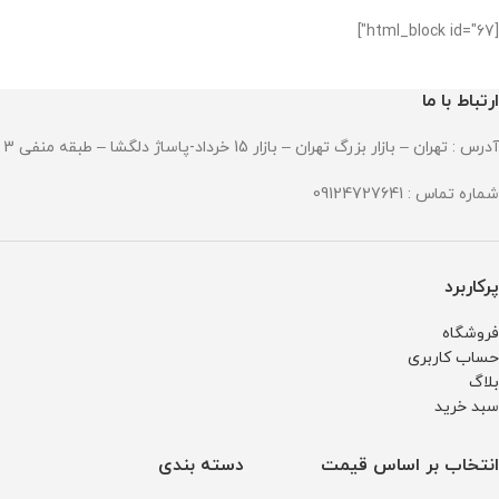
زنگ و ضد حساسیت
کیفیت
جنس شیشه : صافیر کریستال ضد
جنس بند : رابر
[html_block id="67"]
خش
قطر صفحه : 45 میلی گرم
جنس بند : استینلس استیل ضد زنگ
وزن : 128 گرم
و ضد حساسیت
مقاومت در برابر آب
قطر صفحه : 51میلی متر
ارتباط با ما
وزن : 211 گرم
مقاومت در برابر آب
آدرس : تهران – بازار بزرگ تهران – بازار 15 خرداد-پاساژ دلگشا – طبقه منفی 3 – پلاک 94
شماره تماس : 09124727641
پرکاربرد
فروشگاه
حساب کاربری
بلاگ
سبد خرید
انتخاب بر اساس قیمت
دسته بندی