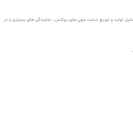
داشت در سن 24 سالگی ، بنیان گذار کمپانی رولکس سال 1908 در لندن شد ، این شرکت بدلیل تولید و توزیع ساعت مچی های رولکس ، نمایندگی های بسیاری را در