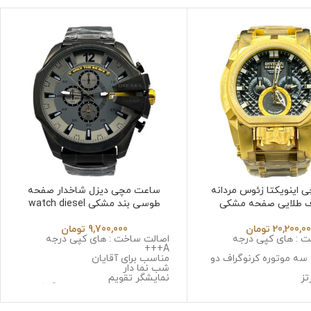
اینویکتا زئوس مردانه
ساعت مچی دیزل شاخدار صفحه
ف طلایی صفحه مشکی
طوسی بند مشکی watch diesel
Invicta Zeus 6
20,200,0
تومان
9,700,000
تومان
 : های کپی درجه
اصالت ساخت : های کپی درجه
A+++
 سه موتوره کرنوگراف دو
مناسب برای آقایان
شب نما دار
تز
نمایشگر تقویم
 استینلس استیل ضد
نوع موتور : سه موتوره کرنوگراف
حساسیت
موتور : میوتا ژاپن
: سافایر ضد خش
جنس قاب : استینلس استیل ضد